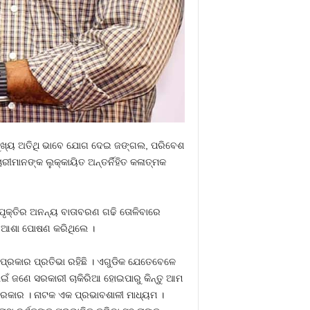
େ ମୁଖ୍ୟ ଅତିଥି ଭାବେ ଯୋଗ ଦେଇ ଜଙ୍ଗଲ, ପରିବେଶ
ରୀମାନଙ୍କ ଲୁକ୍କାୟିତ ଅନ୍ତର୍ନିହିତ କଳାତ୍ମକ
ଂପୃକ୍ତିର ଅନନ୍ୟ ବାତାବରଣ ଗଢି ତୋଳିବାରେ
େ ଆଶା ପୋଷଣ କରିଥିଲେ ।
୍ରକାର ପ୍ରତିଭା ରହିଛି । ଏଗୁଡିକ ଯେତେବେଳେ
ଇଁ ଜଣେ ସରକାରୀ ଚାକିରିଆ ହୋଇପାରୁ କିନ୍ତୁ ଆମ
 ଦରକାର । ନାଟକ ଏକ ପ୍ରଭାବଶାଳୀ ମାଧ୍ୟମ ।