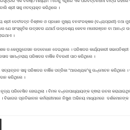
ତ୍ରର ଏକ ବଳିଷ୍ଠ ମାଧ୍ୟମ । ତେଣୁ ଏଥିରେ ଏକ ପରିବର୍ତ୍ତନଧର୍ମୀ ବାର୍ତ୍ତା ରହିଲେ ତ
ଲି ଶ୍ରୀ ସାହୁ ମତବ୍ୟକ୍ତ କରିଥିଲେ ।
 ଶ୍ରୀ ଦେବୀଦତ୍ତ ବିଶ୍ଵାଳ ଓ ପ୍ରଧାନ ମୁଖ୍ୟ ବନସଂରକ୍ଷକ (ବନ୍ୟପ୍ରାଣୀ) ତଥା ମୁଖ
ଲେ ଯେ ସାଂସ୍କୃତିକ ଉତ୍ସବର ଯଥାର୍ଥ ଉଦ୍ଦେଶ୍ୟ କେବଳ ମନୋରଞ୍ଜନ ବା ଆନନ୍ଦ ଉଲ୍ଲ
ରାଇଥାଏ ।
ଦ୍ଦେଶକ ଡ.କେମୁରୁଗେସନ ଉଦବୋଧନ ଦେଇଥିଲେ । ପରିଷଦର କାର୍ଯ୍ୟକାରୀ ସଭାପତିଶ୍
ରସାଦ ସାମନ୍ତରାୟ ପରିଷଦର ବାର୍ଷିକ ବିବରଣୀ ପାଠ କରିଥିଲେ ।
ସତ୍ୟବ୍ରତ ସାହୁ ପରିଷଦର ବାର୍ଷିକ ପତ୍ରିକା “ଆରଣ୍ୟକ”କୁ ଉନ୍ମୋଚନ କରିଥିଲେ । ପୂ
ରଦାନ କରିଥିଲେ ।
ା ନୃତ୍ୟ ପରିବେଷିତ ହୋଇଥିଲା । ବିମଳ ବନ୍ଦୋପାଧ୍ୟାୟଙ୍କ ଦ୍ଵାରା ରଚନା କରାଯାଇଥି
। ବିଭାଗର ପ୍ରତିଭାବାନ କର୍ମଚାରୀମାନେ ନିଖୁଣ ଅଭିନୟ ମାଧ୍ୟମରେ ଦର୍ଶକମାନଙ୍କ 