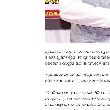
ଭୁବନେଶ୍ଵର : ଜଙ୍ଗଲ, ପରିବେଶ ଓ ଜଳବାୟୁ ପରିବ
ଓ ଜଳବାୟୁ ପରିବର୍ତ୍ତନ ଏବଂ ଗୃହ ବିଭାଗର ଅତିରିକ
ପ୍ରତିଭାର ପରିସ୍ପୁଟନ ପାଇଁ ଏହି ସାଂସ୍କୃତିକ ପରିଷଦ
ଏହାର ସଦସ୍ୟ-ସଦସ୍ୟାଗଣ ବିଭିନ୍ନ ଜନସଚେତନତା କ
ପରିଷଦ ଅଧିକ ସକ୍ରିୟ ହେବଏବଂ ନାଟକ ପରିବେଷଣ
ଏହି ପରିଷଦର ଉଦ୍ୟମରେ ରକ୍ତଦାନ ଶିବିର ଓ ଅନ
ଉପଯୁକ୍ତ ମଞ୍ଚ ପାଏ ସେତେବେଳେ ଏହା ବିକଶିତ ହୁ
ଭିତରେ ମଧ୍ୟ ଲେଖକ, କବି, ସାମ୍ବାଦିକ, ଚିତ୍ରକର