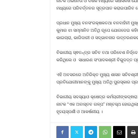
ନାଟକ ଅଭିନେତା ଓ ଦର୍ଶକ ମଧ୍ୟରେ ସିଧାସଳଖ ଯୋଗସୂ
ମଧ୍ୟରେ ପରିବର୍ତ୍ତନର ସୂତ୍ରପାତ କରାଇପାରିବ ବୋ
ପ୍ରଧାନ ମୁଖ୍ୟ ବନସଂରକ୍ଷକତଥା ବନବାହିନୀ ମୁଖ୍ୟ
କୁମାର ଝା ସମ୍ମାନିତ ଅତିଥି ରୂପେ ଯୋଗଦେଇ କହି
ଭାଇଚାରା, ଭାଗିଦାରୀ ଓ ସଦ୍‌ଭାବନାର ଉତ୍ତରଣକ
ବିଭାଗୀୟ ସ୍ଵତନ୍ତ୍ର ସଚିବ ତଥା ପରିବେଶ ନିର୍
କରିଥିଲେ ଓ ସାଧାରଣ ସଂପାଦକଶ୍ରୀ ବିଭୁଦତ୍ତ ପ୍
ଏହି ଅବସରରେ ଅତିରିକ୍ତ ମୁଖ୍ୟ ଶାସନ ସଚିବଶ୍ରୀ 
ପ୍ରତିଯୋଗୀମାନଙ୍କୁ ମୁଖ୍ୟ ଅତିଥି ପୁରସ୍କାର ପ୍
ବିଭାଗୀୟ ସଦସ୍ୟାଓ କ୍ଷେତ୍ର କର୍ମଚାରୀଙ୍କଦ୍ଵାର
ନାଟକ “ଏକ ଅବାସ୍ତବ ଗଳ୍ପ” ମଞ୍ଚସ୍ଥ ହୋଇଥିଲା 
ହୃଦୟସ୍ପର୍ଶୀ ଓ ଆକର୍ଷଣୀୟ ।