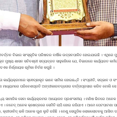
ର୍ତ୍ତନ ବିଭାଗ ସାଂସ୍କୃତିକ ପରିଷଦର ବାର୍ଷିକ ଉତ୍ସବପାଳିତ ହୋଇଯାଇଛି । ଏଥିର
୍ତ ମୁଖ୍ୟ ଶାସନ ସଚିବଶ୍ରୀ ସତ୍ୟବ୍ରତ ସାହୁକହିଲେ ଯେ, ବିଭାଗରେ କାର୍ଯ୍ୟରତ କର୍ମଚା
ଏକ ନିର୍ଣ୍ଣାୟକ ଭୂମିକା ନିର୍ବାହ କରୁଛି ।
ାର୍ଯ୍ୟକ୍ରମରେ ସ୍ଵେଚ୍ଛାକୃତ ଭାବେ ସାମିଲ ହୋଇଛନ୍ତି । ସଂପ୍ରୀତି, ସଦ୍‌ଭାବ ଓ ସ
 ମାଧ୍ୟମରେ ପରିବେଶପ୍ରତି ଅଙ୍ଗୀକାରବଦ୍ଧତାର ବାର୍ତ୍ତାପ୍ରସାର କରିବ ବୋଲି ସ
୍ୟ ସାମାଜିକ ସେବା କାର୍ଯ୍ୟକ୍ରମର ଆୟୋଜନ ପ୍ରଶଂସନୀୟ । ମଣିଷ ଭିତରେ ଅନେକ ପ
ଏ । ନଚେତ୍‌ ଅନେକ କ୍ଷେତ୍ରରେ ସେମିତି ଚାପି ହୋଇ ରହିଯାଏ । ଆମେ ପେଟପାଟଣା ପା
, କ୍ରୀଡାବିତ୍‌ ଭଳି ଅନେକ ଗୁଣ ଲୁଚି ରହିଛି । ତେଣୁ ସେଗୁଡିକ ଲୋକଲୋଚନକୁ ଆସିବା