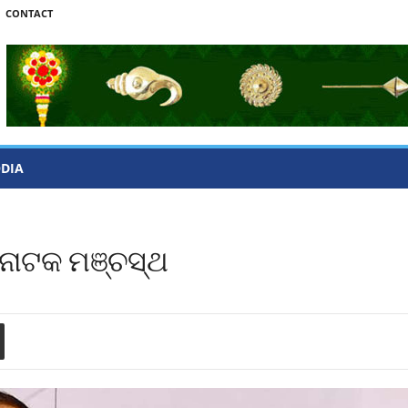
CONTACT
ODIA
 ନାଟକ ମଞ୍ଚସ୍ଥ