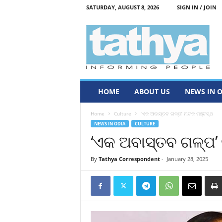
SATURDAY, AUGUST 8, 2026
SIGN IN / JOIN
T
a
t
h
y
a
HOME
ABOUT US
NEWS IN 
Home
Culture
‘ଏକ ଅବାସ୍ତବ ଗଳ୍ପ’ ନାଟକ ମଞ୍ଚସ୍ଥ
NEWS IN ODIA
CULTURE
‘ଏକ ଅବାସ୍ତବ ଗଳ୍ପ’
By
Tathya Correspondent
-
January 28, 2025