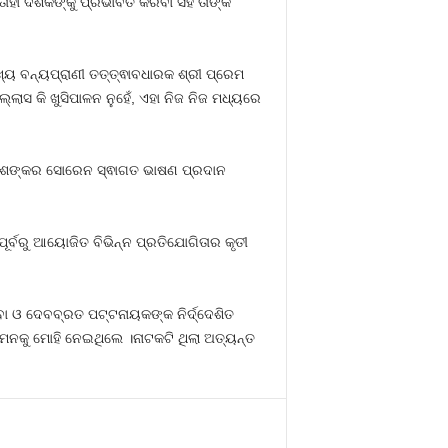
ାହା ଦର୍ଶକଙ୍କୁ ପ୍ରଭାବିତ କରିବା ସହ ତାଙ୍କ
୍ୟ ବନ୍ୟପ୍ରାଣୀ ତତ୍ତ୍ଵାବଧାରକ ଶ୍ରୀ ପ୍ରେମ
ାସ କି ଖୁସିପାଳନ ନୁହେଁ, ଏହା ନିଜ ନିଜ ମଧ୍ୟରେ
ରୀ ଶଙ୍କର ସୋରେନ ସ୍ଵାଗତ ଭାଷଣ ପ୍ରଦାନ
ର୍ବରୁ ଆୟୋଜିତ ବିଭିନ୍ନ ପ୍ରତିଯୋଗିତାର କୃତୀ
ବା ଓ ଦେବବ୍ରତ ପଟ୍ଟନାୟକଙ୍କ ନିର୍ଦ୍ଦେଶିତ
ମନକୁ ମୋହି ନେଇଥିଲେ ।ନାଟକଟି ଥିଲା ଅତ୍ୟନ୍ତ