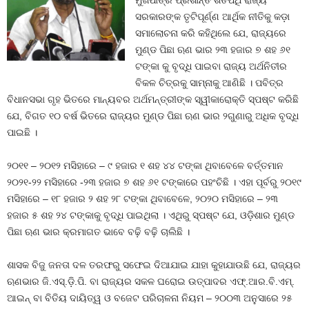
ମୁଖପାତ୍ର ପ୍ରଶାନ୍ତ ଶତପଥି ରାଜ୍ୟ
ସରକାରଙ୍କ ତୃଟିପୂର୍ଣ୍ଣ ଆର୍ଥିକ ନୀତିକୁ କଡ଼ା
ସମାଲୋଚନା କରି କହିଥିଲେ ଯେ, ରାଜ୍ୟରେ
ମୁଣ୍ଡ ପିଛା ଋଣ ଭାର ୨୩ ହଜାର ୭ ଶହ ୬୧
ଟଙ୍କା କୁ ବୃଦ୍ଧି ପାଇବା ରାଜ୍ୟ ଅର୍ଥନିତୀର
ବିକଳ ଚିତ୍ରକୁ ସାମ୍ନାକୁ ଆଣିଛି । ପବିତ୍ର
ବିଧାନସଭା ଗୃହ ଭିତରେ ମାନ୍ୟବର ଅର୍ଥମନ୍ତ୍ରୀଙ୍କ ସ୍ୱୀକାରୋକ୍ତି ସ୍ପଷ୍ଟ କରିଛି
ଯେ, ବିଗତ ୧୦ ବର୍ଷ ଭିତରେ ରାଜ୍ୟର ମୁଣ୍ଡ ପିଛା ଋଣ ଭାର ୨ଗୁଣାରୁ ଅଧିକ ବୃଦ୍ଧି
ପାଇଛି ।
୨୦୧୧ – ୨୦୧୨ ମସିହାରେ – ୯ ହଜାର ୧ ଶହ ୪୪ ଟଙ୍କା ଥିବାବେଳେ ବର୍ତ୍ତମାନ
୨୦୨୧-୨୨ ମସିହାରେ -୨୩ ହଜାର ୭ ଶହ ୬୧ ଟଙ୍କାରେ ପହଂଚିଛି । ଏହା ପୂର୍ବରୁ ୨୦୧୯
ମସିହାରେ – ୧୮ ହଜାର ୨ ଶହ ୨୮ ଟଙ୍କା ଥିବାବେଳେ, ୨୦୨୦ ମସିହାରେ – ୨୩
ହଜାର ୫ ଶହ ୨୪ ଟଙ୍କାକୁ ବୃଦ୍ଧି ପାଇଥିଲା । ଏଥିରୁ ସ୍ପଷ୍ଟ ଯେ, ଓଡ଼ିଶାର ମୁଣ୍ଡ
ପିଛା ଋଣ ଭାର କ୍ରମାଗତ ଭାବେ ବଢ଼ି ବଢ଼ି ଚାଲିଛି ।
ଶାସକ ବିଜୁ ଜନତା ଦଳ ତରଫରୁ ସଫେଇ ଦିଆଯାଇ ଯାହା କୁହାଯାଉଛି ଯେ, ରାଜ୍ୟର
ଋଣଭାର ଜି.ଏସ୍‌.ଡ଼ି.ପି. ବା ରାଜ୍ୟର ସକଳ ଘରୋଇ ଉତ୍ପାଦର ଏଫ୍‌.ଆର.ବି.ଏମ୍‌.
ଆଇନ୍ ବା ବିତିୟ ଦାୟିତ୍ୱ ଓ ବଜେଟ ପରିଚାଳନା ନିୟମ – ୨୦୦୩ ଅନୁସାରେ ୨୫