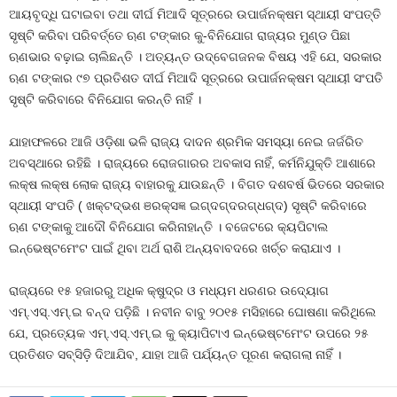
ଆୟବୃଦ୍ଧି ଘଟାଇବା ତଥା ଦୀର୍ଘ ମିଆଦି ସୂତ୍ରରେ ଉପାର୍ଜନକ୍ଷମ ସ୍ଥାୟୀ ସଂପତ୍ତି
ସୃଷ୍ଟି କରିବା ପରିବର୍ତ୍ତେ ଋଣ ଟଙ୍କାର କୁ-ବିନିଯୋଗ ରାଜ୍ୟର ମୁଣ୍ଡ ପିଛା
ଋଣଭାର ବଢ଼ାଇ ଚାଲିଛନ୍ତି । ଅତ୍ୟନ୍ତ ଉଦ୍‌ବେଗଜନକ ବିଷୟ ଏହି ଯେ, ସରକାର
ଋଣ ଟଙ୍କାର ୯୭ ପ୍ରତିଶତ ଦୀର୍ଘ ମିଆଦି ସୂତ୍ରରେ ଉପାର୍ଜନକ୍ଷମ ସ୍ଥାୟୀ ସଂପତି
ସୃଷ୍ଟି କରିବାରେ ବିନିଯୋଗ କରନ୍ତି ନାହିଁ ।
ଯାହାଫଳରେ ଆଜି ଓଡ଼ିଶା ଭଳି ରାଜ୍ୟ ଦାଦନ ଶ୍ରମିକ ସମସ୍ୟା ନେଇ ଜର୍ଜରିତ
ଅବସ୍ଥାରେ ରହିଛି । ରାଜ୍ୟରେ ରୋଜଗାରର ଅବକାସ ନାହିଁ, କର୍ମନିଯୁକ୍ତି ଆଶାରେ
ଲକ୍ଷ ଲକ୍ଷ ଲୋକ ରାଜ୍ୟ ବାହାରକୁ ଯାଉଛନ୍ତି । ବିଗତ ଦଶବର୍ଷ ଭିତରେ ସରକାର
ସ୍ଥାୟୀ ସଂପତି ( ଖକ୍ଟଦ୍ଭଶ ଞରକ୍ସଜ୍ଞ ଇଗ୍ଦଗ୍ଦରଗ୍ଧଗ୍ଦ) ସୃଷ୍ଟି କରିବାରେ
ଋଣ ଟଙ୍କାକୁ ଆଦୌ ବିନିଯୋଗ କରିନାହାନ୍ତି । ବଜେଟରେ କ୍ୟପିଟାଲ
ଇନ୍‌ଭେଷ୍ଟମେଂଟ ପାଇଁ ଥିବା ଅର୍ଥ ରାଶି ଅନ୍ୟବାବଦରେ ଖର୍ଚ୍ଚ କରାଯାଏ ।
ରାଜ୍ୟରେ ୧୫ ହଜାରରୁ ଅଧିକ କ୍ଷୁଦ୍ର ଓ ମଧ୍ୟମ ଧରଣର ଉଦ୍ୟୋଗ
ଏମ୍‌.ଏସ୍‌.ଏମ୍‌.ଇ ବନ୍ଦ ପଡ଼ିଛି । ନବୀନ ବାବୁ ୨୦୧୫ ମସିହାରେ ଘୋଷଣା କରିଥିଲେ
ଯେ, ପ୍ରତ୍ୟେକ ଏମ୍‌.ଏସ୍‌.ଏମ୍‌.ଇ କୁ କ୍ୟାପିଟାଏ ଇନ୍‌ଭେଷ୍ଟମେଂଟ ଉପରେ ୨୫
ପ୍ରତିଶତ ସବ୍‌ସିଡ଼ି ଦିଆଯିବ, ଯାହା ଆଜି ପର୍ଯ୍ୟନ୍ତ ପୂରଣ କରାଗଲା ନାହିଁ ।