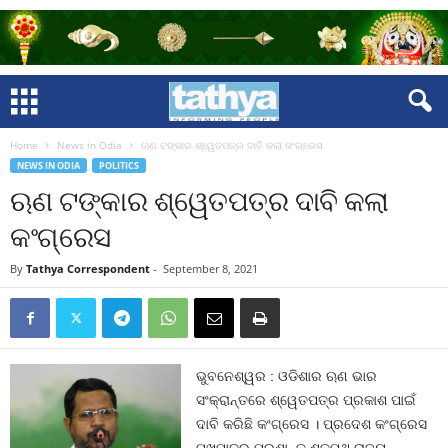
Home
News in Odia
ଋଣ ଟଙ୍କାର ଶ୍ୱେତପତ୍ର ଦାବି କଲା କଂଗ୍ରେସ
NEWS IN ODIA
POLITICS
ଋଣ ଟଙ୍କାର ଶ୍ୱେତପତ୍ର ଦାବି କଲା
କଂଗ୍ରେସ
By
Tathya Correspondent
-
September 8, 2021
ଭୁବନେଶ୍ୱର : ଓଡିଶାର ଋଣ ଭାର
ସଂକ୍ରାନ୍ତରେ ଶ୍ୱେତପତ୍ର ପ୍ରକାଶ ପାଇଁ
ଦାବି କରିଛି କଂଗ୍ରେସ । ପ୍ରଦେଶ କଂଗ୍ରେସ