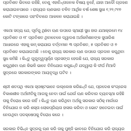
ପ୍ରତିଶତ ଭିତରେ ରହିଛି, ତେଣୁ ଏହାଚିନ୍ତାଜନକ ବିଷୟ ନୁହେଁ, ଯାହା ଆଦୌ ଗ୍ରହଣ
କରାଯାଇନପାରେ । ରାଜ୍ୟର ଋଣଭାର ଚଳିତ ଆର୍ଥିକ ବର୍ଷ ଶେଷ ସୁଧା ୧,୨୨,୯୧୭
କୋଟି ଟଙ୍କାରେ ପହଂଚିବାରେ ଆକଳନ କରାଯାଇଛି ।
ଏକଥା ସତ୍ୟ ଯେ, ପୂର୍ବରୁ ଥିôବା ଋଣ ଉପରେ ସ୍ଥାୟୀ ସୁଧ ହାର ଯଥାକ୍ରମେ ୧୪
ପ୍ରତିଶତ ଓ ୧୮ ପ୍ରତିଶତ ଥିବାବେଳେ ଦ୍ୱାଦଶ ଅର୍ଥକମିଶନଙ୍କ ସୁପାରିଶ
ଆଧାରରେ ଏହାକୁ କମ୍ କରାଯାଇ ବର୍ତ୍ତମାନ ୩ ପ୍ରତିଶତ, ୫ ପ୍ରତିଶତ ଓ ୭
ପ୍ରତିଶତ କରାଯାଇଅଛି । ତେଣୁ ରାଜ୍ୟ ସରକାର ଋଣ ଉପରେ ପ୍ରଦାନ କରୁଥିବା
ସୁଧ କମିଛି । କିନ୍ତୁ ଗୁରୁତ୍ୱପୂର୍ଣ୍ଣ ପ୍ରସଙ୍ଗ ହେଉଛି ଯେ, ରାଜ୍ୟ ସରକାର
କରୁଥିôବା ଋଣ କିଭଳି ଭାବେ ବିନିଯୋଗ କରୁଛନ୍ତି ଯଦ୍ୱାରା କି ଦୀର୍ଘ ମିଆଦି
ସୁତ୍ରରେ ସରକାରଙ୍କର ଆୟବୃଦ୍ଧି ଘଟିବ ।
ଶ୍ରୀ ଶତପଥି ଏକଥା ସ୍ପଷ୍ଟଭାବେ ଉଲ୍ଲେଖ କରିଛନ୍ତି ଯେ, ପ୍ରଦେଶ କଂଗ୍ରେସ
ବିକାଶଶୀଳ ଅର୍ଥନୀତିକୁ ଆଗକୁ ନେବା ପାଇଁ ଯେଉଁ ଋଣ କରିବାର ବ୍ୟବସ୍ଥା ରହିଛି
ତାକୁ ବିରୋଧ କରେ ନାହିଁ । କିନ୍ତୁ ଋଣ କରିଥିବା ଅର୍ଥକୁ ସରକାର ସଠିକ୍ ମାର୍ଗରେ
ବିନିଯୋଗ ନ କରି ଶସ୍ତା ଲୋକପ୍ରିୟତା ହାସଲ କରିବା ଓ ଭୋଟ ହାତେଇବା ପାଇଁ
ନେଉଥିବା ପଦକ୍ଷେପକୁ ବିରୋଧ କରେ ।
ସରକାର ବିଭିନ୍ନ ସୁତ୍ରରୁ ଋଣ କରି ତାକୁ ପୁଞ୍ଜି ଭାବରେ ବିନିଯୋଗ କରି ରାଜ୍ୟର