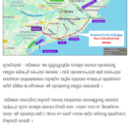
ନୂଆଦିଲ୍ଲୀ : ଓଡ଼ିଶାରେ ଏକ ଗୁରୁତ୍ୱପୂର୍ଣ୍ଣ ଉପକୂଳ ରାଜପଥ ପ୍ରକଳ୍ପକୁ
ମଞ୍ଜୁର କରିଛନ୍ତି କେନ୍ଦ୍ର ସରକାର । ଆଜି ପ୍ରଧାନମନ୍ତ୍ରୀ ଶ୍ରୀ ନରେନ୍ଦ୍ର
ମୋଦୀଙ୍କ ଅଧ୍ୟକ୍ଷତାରେ ଅନୁଷ୍ଠିତ ଆର୍ଥିକ ବ୍ୟାପାର ସଂକ୍ରାନ୍ତ କ୍ୟାବିନେଟ
କମିଟି (ସିସିଇଏ) ବୈଠକରେ ଏହି ପ୍ରସ୍ତାବକୁ ମଞ୍ଜୁର କରାଯାଇଛି ।
ଓଡ଼ିଶାରେ ହାଇବ୍ରିଡ୍ ଆନୁଇଟି ମଡେଲ୍ ମାଧ୍ୟମରେ ରାମେଶ୍ୱରରୁ ପାରାଦୀପ
ପର୍ଯ୍ୟନ୍ତ ନୂତନ ଉପକୂଳ ରାଜପଥ ତିଆରି ହେବ । ମୋଟ ୧୬୦.୧୮ କିଲୋମିଟର
ଲମ୍ବ ଏହି ପ୍ରକଳ୍ପ ଲାଗି ୮,୩୦୦.୭୯ କୋଟି ଟଙ୍କା ଖର୍ଚ୍ଚ କରିବାକୁ କ୍ୟାବିନେଟ୍‌
ନିଷ୍ପତ୍ତି ନେଇଛି ।