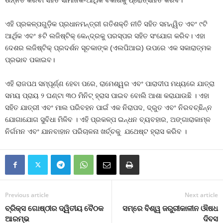
ଉନ୍ନତ କରିବା ସହିତ ସାମାଜିକ-ଆର୍ଥିକ ବିକାଶକୁ ପ୍ରୋତ୍ସାହିତ କରିବ।
ଏହି ପ୍ରକଳ୍ପଗୁଡ଼ିକ ପ୍ରଧାନମନ୍ତ୍ରୀ ଗତିଶକ୍ତି ନୀତି ସହିତ ସମନ୍ୱିତ ଏବଂ ୯ଟି
ଆର୍ଥିକ ଏବଂ ୫ଟି ଲଜିଷ୍ଟିକ୍ କେନ୍ଦ୍ରକୁ ପରସ୍ପର ସହିତ ସଂଯୋଗ କରିବ। ଏହା
ଦେଶର ଲଜିଷ୍ଟିକ୍ ପ୍ରଦର୍ଶନ ସୂଚକାଙ୍କ (ଏଲପିଆଇ) ଉପରେ ଏକ ସକାରାତ୍ମକ
ପ୍ରଭାବ ପକାଇବ।
ଏହି ରାଜପଥ ସମ୍ପୂର୍ଣ୍ଣ ହେବା ପରେ, ରାମେଶ୍ୱର ଏବଂ ପାରାଦୀପ ମଧ୍ୟରେ ଯାତ୍ରା
ସମୟ ପ୍ରାୟ ୨ ଘଣ୍ଟା ୩୦ ମିନିଟ୍ ହ୍ରାସ ପାଇବ ବୋଲି ଆଶା କରାଯାଉଛି । ଏହା
ସହିତ ଯାତ୍ରୀ ଏବଂ ମାଲ ପରିବହନ ପାଇଁ ଏକ ନିରାପଦ, ଦ୍ରୁତ ଏବଂ ନିରବଚ୍ଛିନ୍ନ
ଯୋଗାଯୋଗ ସୁବିଧା ମିଳିବ । ଏହି ପ୍ରକଳ୍ପ ଇନ୍ଧନ ବ୍ୟବହାର, ଅଙ୍ଗାରାକାମ୍ଳ
ନିର୍ଗମନ ଏବଂ ଯାନବାହାନ ପରିଚାଳନା ଖର୍ଚ୍ଚକୁ ଯଥେଷ୍ଟ ହ୍ରାସ କରିବ ।
Previous article
Next article
ବ୍ରିକ୍ସ ଗୋଷ୍ଠୀର ଦ୍ୱିତୀୟ ବୈଠକ
ସମ୍‌ରେ ବିଶ୍ୱ ଜରୁରୀକାଳୀନ ଔଷଧ
ଆରମ୍ଭ
ଦିବସ