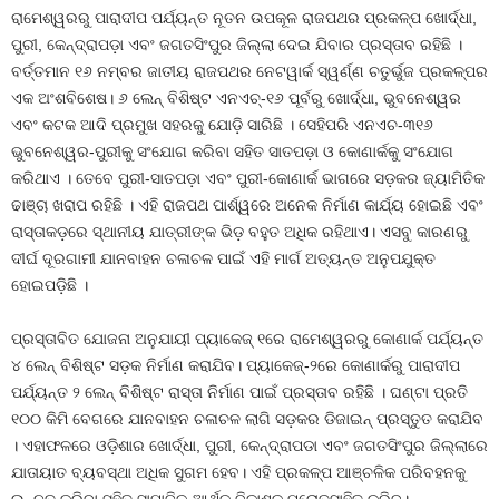
ରାମେଶ୍ୱରରୁ ପାରାଦୀପ ପର୍ଯ୍ୟନ୍ତ ନୂତନ ଉପକୂଳ ରାଜପଥର ପ୍ରକଳ୍ପ ଖୋର୍ଦ୍ଧା,
ପୁରୀ, କେନ୍ଦ୍ରାପଡ଼ା ଏବଂ ଜଗତସିଂପୁର ଜିଲ୍ଲା ଦେଇ ଯିବାର ପ୍ରସ୍ତାବ ରହିଛି ।
ବର୍ତ୍ତମାନ ୧୬ ନମ୍ବର ଜାତୀୟ ରାଜପଥର ନେଟୱାର୍କ ସ୍ୱର୍ଣ୍ଣ ଚତୁର୍ଭୁଜ ପ୍ରକଳ୍ପର
ଏକ ଅଂଶବିଶେଷ। ୬ ଲେନ୍‌ ବିଶିଷ୍ଟ ଏନଏଚ୍‌-୧୬ ପୂର୍ବରୁ ଖୋର୍ଦ୍ଧା, ଭୁବନେଶ୍ୱର
ଏବଂ କଟକ ଆଦି ପ୍ରମୁଖ ସହରକୁ ଯୋଡ଼ି ସାରିଛି । ସେହିପରି ଏନଏଚ-୩୧୬
ଭୁବନେଶ୍ୱର-ପୁରୀକୁ ସଂଯୋଗ କରିବା ସହିତ ସାତପଡ଼ା ଓ କୋଣାର୍କକୁ ସଂଯୋଗ
କରିଥାଏ । ତେବେ ପୁରୀ-ସାତପଡ଼ା ଏବଂ ପୁରୀ-କୋଣାର୍କ ଭାଗରେ ସଡ଼କର ଜ୍ୟାମିତିକ
ଢାଞ୍ଚା ଖରାପ ରହିଛି । ଏହି ରାଜପଥ ପାର୍ଶ୍ୱରେ ଅନେକ ନିର୍ମାଣ କାର୍ଯ୍ୟ ହୋଇଛି ଏବଂ
ରାସ୍ତାକଡ଼ରେ ସ୍ଥାନୀୟ ଯାତ୍ରୀଙ୍କ ଭିଡ଼ ବହୁତ ଅଧିକ ରହିଥାଏ। ଏସବୁ କାରଣରୁ
ଦୀର୍ଘ ଦୂରଗାମୀ ଯାନବାହନ ଚଳାଚଳ ପାଇଁ ଏହି ମାର୍ଗ ଅତ୍ୟନ୍ତ ଅନୁପଯୁକ୍ତ
ହୋଇପଡ଼ିଛି ।
ପ୍ରସ୍ତାବିତ ଯୋଜନା ଅନୁଯାୟୀ ପ୍ୟାକେଜ୍‌ ୧ରେ ରାମେଶ୍ୱରରୁ କୋଣାର୍କ ପର୍ଯ୍ୟନ୍ତ
୪ ଲେନ୍‌ ବିଶିଷ୍ଟ ସଡ଼କ ନିର୍ମାଣ କରାଯିବ। ପ୍ୟାକେଜ୍‌-୨ରେ କୋଣାର୍କରୁ ପାରାଦୀପ
ପର୍ଯ୍ୟନ୍ତ ୨ ଲେନ୍‌ ବିଶିଷ୍ଟ ରାସ୍ତା ନିର୍ମାଣ ପାଇଁ ପ୍ରସ୍ତାବ ରହିଛି । ଘଣ୍ଟା ପ୍ରତି
୧୦୦ କିମି ବେଗରେ ଯାନବାହନ ଚଳାଚଳ ଲାଗି ସଡ଼କର ଡିଜାଇନ୍‌ ପ୍ରସ୍ତୁତ କରାଯିବ
। ଏହାଫଳରେ ଓଡ଼ିଶାର ଖୋର୍ଦ୍ଧା, ପୁରୀ, କେନ୍ଦ୍ରାପଡା ଏବଂ ଜଗତସିଂପୁର ଜିଲ୍ଲାରେ
ଯାତାୟାତ ବ୍ୟବସ୍ଥା ଅଧିକ ସୁଗମ ହେବ। ଏହି ପ୍ରକଳ୍ପ ଆଞ୍ଚଳିକ ପରିବହନକୁ