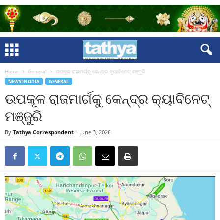
Home
General
ଉପକୂଳ ରାଜମାର୍ଗକୁ କେନ୍ଦ୍ର କ୍ୟାବିନେଟ୍‌ ମଞ୍ଜୁରି
NEWS IN ODIA
GENERAL
ଉପକୂଳ ରାଜମାର୍ଗକୁ କେନ୍ଦ୍ର କ୍ୟାବିନେଟ୍‌
ମଞ୍ଜୁରି
By
Tathya Correspondent
-
June 3, 2026