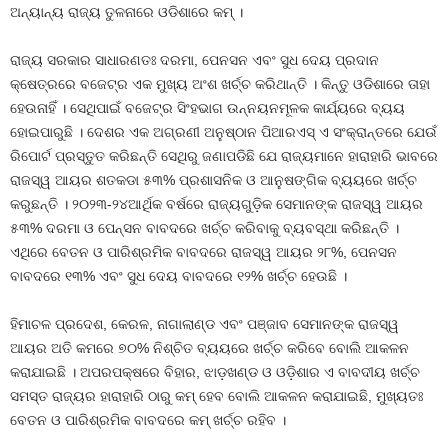
ଅନ୍ୟାନ୍ୟ ରାଜ୍ୟ ତୁଳନାରେ ଓଡିଶାରେ କମ୍‍ ।
ରାଜ୍ୟ ସରକାର ସାଧାରଣତଃ ଦରମା, ପେନସନ ଏବଂ ସୁଧ ଦେୟ ପ୍ରଦାନ
କ୍ଷେତ୍ରରେ ବଜେଟ୍‍ର ଏକ ମୁଖ୍ୟ ଅଂଶ ଖର୍ଚ୍ଚ କରିଥାନ୍ତି । କିନ୍ତୁ ଓଡିଶାରେ ତାହା
ହେଉନାହିଁ । ସେଥିପାଇଁ ବଜେଟ୍‍ର ସିଂହଭାଗ ଉନ୍ନୟନମୂଳକ କାର୍ଯ୍ୟରେ ବ୍ୟୟ
ହୋଇପାରୁଛି । ଦେଶର ଏକ ଅଗ୍ରଣୀ ଅନୁଷ୍ଠାନ ପିଆରଏସ୍‍ ଏ ସଂକ୍ରାନ୍ତରେ ଯେଉଁ
ରିପୋର୍ଟ ପ୍ରସ୍ତୁତ କରିଛନ୍ତି ସେଥିରୁ ଜଣାପଡିଛି ଯେ ରାଜ୍ୟମାନେ ହାରାହାରି ଭାବରେ
ରାଜସ୍ୱ ଆୟର ଶତକଡା ୫୩% ପ୍ରଶାସନିକ ଓ ଆନୁଷଙ୍ଗିକ ବ୍ୟୟରେ ଖର୍ଚ୍ଚ
କରୁଛନ୍ତି । ୨୦୨୩-୨୪ଆର୍ଥିକ ବର୍ଷରେ ରାଜ୍ୟଗୁଡ଼ିକ ସେମାନଙ୍କ ରାଜସ୍ୱ ଆୟର
୫୩% ଦରମା ଓ ପେନ୍‍ସନ ବାବଦରେ ଖର୍ଚ୍ଚ କରିବାକୁ ବ୍ୟବସ୍ଥା କରିଛନ୍ତି ।
ଏଥିରେ ବେତନ ଓ ପାରିଶ୍ରମିକ ବାବଦରେ ରାଜସ୍ୱ ଆୟର ୨୮%, ପେନସନ
ବାବଦରେ ୧୩% ଏବଂ ସୁଧ ଦେୟ ବାବଦରେ ୧୨% ଖର୍ଚ୍ଚ ହେଉଛି ।
ହିମାଚଳ ପ୍ରଦେଶ, କେରଳ, ନାଗାଲାଣ୍ଡ ଏବଂ ପଞ୍ଜାବ ସେମାନଙ୍କ ରାଜସ୍ୱ
ଆୟର ଅତି କମରେ ୭୦% ନିଶ୍ଚିତ ବ୍ୟୟରେ ଖର୍ଚ୍ଚ କରିବେ ବୋଲି ଆକଳନ
କରାଯାଇଛି । ଅପରପକ୍ଷରେ ବିହାର, ଝାଡ଼ଖଣ୍ଡ ଓ ଓଡ଼ିଶାର ଏ ବାବଦୀୟ ଖର୍ଚ୍ଚ
ସମସ୍ତ ରାଜ୍ୟର ହାରାହାରି ଠାରୁ କମ୍ ହେବ ବୋଲି ଆକଳନ କରାଯାଇଛି, ମୁଖ୍ୟତଃ
ବେତନ ଓ ପାରିଶ୍ରମିକ ବାବଦରେ କମ୍ ଖର୍ଚ୍ଚ ରହିବ ।