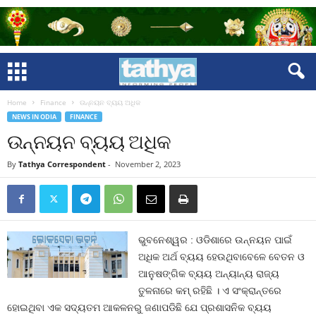
Home
Finance
ଉନ୍ନୟନ ବ୍ୟୟ ଅଧିକ
NEWS IN ODIA
FINANCE
ଉନ୍ନୟନ ବ୍ୟୟ ଅଧିକ
By
Tathya Correspondent
-
November 2, 2023
ଭୁବନେଶ୍ୱର : ଓଡିଶାରେ ଉନ୍ନୟନ ପାଇଁ
ଅଧିକ ଅର୍ଥ ବ୍ୟୟ ହେଉଥିବାବେଳେ ବେତନ ଓ
ଆନୁଷଙ୍ଗିକ ବ୍ୟୟ ଅନ୍ୟାନ୍ୟ ରାଜ୍ୟ
ତୁଳନାରେ କମ୍‍ ରହିଛି । ଏ ସଂକ୍ରାନ୍ତରେ
ହୋଇଥିବା ଏକ ସଦ୍ୟତମ ଆକଳନରୁ ଜଣାପଡିଛି ଯେ ପ୍ରଶାସନିକ ବ୍ୟୟ