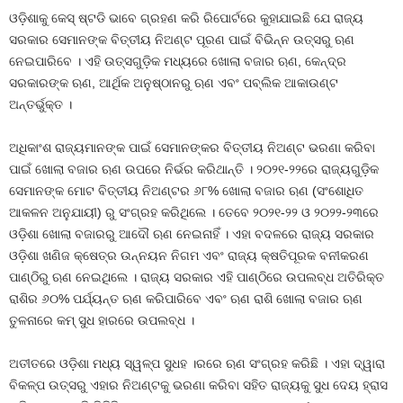
ଓଡ଼ିଶାକୁ କେସ୍ ଷ୍ଟଡି ଭାବେ ଗ୍ରହଣ କରି ରିପୋର୍ଟରେ କୁହାଯାଇଛି ଯେ ରାଜ୍ୟ
ସରକାର ସେମାନଙ୍କ ବିତ୍ତୀୟ ନିଅଣ୍ଟ ପୂରଣ ପାଇଁ ବିଭିନ୍ନ ଉତ୍ସରୁ ଋଣ
ନେଇପାରିବେ । ଏହି ଉତ୍ସଗୁଡ଼ିକ ମଧ୍ୟରେ ଖୋଲା ବଜାର ଋଣ, କେନ୍ଦ୍ର
ସରକାରଙ୍କ ଋଣ, ଆର୍ଥିକ ଅନୁଷ୍ଠାନରୁ ଋଣ ଏବଂ ପବ୍ଲିକ ଆକାଉଣ୍ଟ
ଅନ୍ତର୍ଭୁକ୍ତ ।
ଅଧିକାଂଶ ରାଜ୍ୟମାନଙ୍କ ପାଇଁ ସେମାନଙ୍କର ବିତ୍ତୀୟ ନିଅଣ୍ଟ ଭରଣା କରିବା
ପାଇଁ ଖୋଲା ବଜାର ଋଣ ଉପରେ ନିର୍ଭର କରିଥାନ୍ତି । ୨୦୨୧-୨୨ରେ ରାଜ୍ୟଗୁଡ଼ିକ
ସେମାନଙ୍କ ମୋଟ ବିତ୍ତୀୟ ନିଅଣ୍ଟର ୬୮% ଖୋଲା ବଜାର ଋଣ (ସଂଶୋଧିତ
ଆକଳନ ଅନୁଯାୟୀ) ରୁ ସଂଗ୍ରହ କରିଥିଲେ । ତେବେ ୨୦୨୧-୨୨ ଓ ୨୦୨୨-୨୩ରେ
ଓଡ଼ିଶା ଖୋଲା ବଜାରରୁ ଆଦୌ ଋଣ ନେଇନାହିଁ । ଏହା ବଦଳରେ ରାଜ୍ୟ ସରକାର
ଓଡ଼ିଶା ଖଣିଜ କ୍ଷେତ୍ର ଉନ୍ନୟନ ନିଗମ ଏବଂ ରାଜ୍ୟ କ୍ଷତିପୂରକ ବନୀକରଣ
ପାଣ୍ଠିରୁ ଋଣ ନେଇଥିଲେ । ରାଜ୍ୟ ସରକାର ଏହି ପାଣ୍ଠିରେ ଉପଲବ୍ଧ ଅତିରିକ୍ତ
ରାଶିର ୬୦% ପର୍ଯ୍ୟନ୍ତ ଋଣ କରିପାରିବେ ଏବଂ ଋଣ ରାଶି ଖୋଲା ବଜାର ଋଣ
ତୁଳନାରେ କମ୍ ସୁଧ ହାରରେ ଉପଲବ୍ଧ ।
ଅତୀତରେ ଓଡ଼ିଶା ମଧ୍ୟ ସ୍ୱଳ୍ପ ସୁଧହ ।ରରେ ଋଣ ସଂଗ୍ରହ କରିଛି । ଏହା ଦ୍ୱାରା
ବିକଳ୍ପ ଉତ୍ସରୁ ଏହାର ନିଅଣ୍ଟକୁ ଭରଣା କରିବା ସହିତ ରାଜ୍ୟକୁ ସୁଧ ଦେୟ ହ୍ରାସ