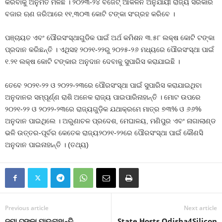
କରିବାକୁ ଅନୁମତି ମିଳିଛି । ୨୦୨୩-୨୪ ବଜେଟ୍ ଆକଳନ ଅନୁଯାୟୀ ରାଜ୍ୟ ସରକାର
ବଜାର ଋଣ ଜରିଆରେ ୧୧,୩୦୩ କୋଟି ଟଙ୍କା ସଂଗ୍ରହ କରିବେ ।
ପଞ୍ଚାୟତ ଏବଂ ପୌରସଂସ୍ଥାଗୁଡିକ ପାଇଁ ଅର୍ଥ କମିଶନ ୩.୫୮ ଲକ୍ଷ କୋଟି ଟଙ୍କା
ପ୍ରଦାନ କରିଛନ୍ତି । ଏଥିସହ ୨୦୨୧-୨୨ରୁ ୨୦୨୫-୨୬ ମଧ୍ୟରେ ପୌରସଂସ୍ଥା ପାଇଁ
୧.୨୧ ଲକ୍ଷ କୋଟି ଟଙ୍କାର ଅନୁଦାନ ଦେବାକୁ ସୁପାରିସ କରାଯାଇଛି ।
ତେବେ ୨୦୨୧-୨୨ ଓ ୨୦୨୨-୨୩ରେ ପୌରସଂସ୍ଥା ପାଇଁ ସୁପାରିସ କରାଯାଇଥିବା
ଅନୁଦାନର ସମ୍ପୂର୍ଣ୍ଣ ରାଶି ଅନେକ ରାଜ୍ୟ ପାଇପାରିନାହାନ୍ତି । ମୋଟ ଉପରେ
୨୦୨୧-୨୨ ଓ ୨୦୨୨-୨୩ରେ ରାଜ୍ୟଗୁଡ଼ିକ ଯଥାକ୍ରମେ ମାତ୍ର ୭୩% ଓ ୬୬%
ଅନୁଦାନ ପାଇଥିଲେ । ଅରୁଣାଚଳ ପ୍ରଦେଶ, ମେଘାଳୟ, ମଣିପୁର ଏବଂ ନାଗାଲାଣ୍ଡ
ଭଳି ଉତ୍ତର-ପୂର୍ବର କେତେକ ରାଜ୍ୟ୨୦୨୧-୨୨ରେ ପୌରସଂସ୍ଥା ପାଇଁ କୌଣସି
ଅନୁଦାନ ପାଇନାହାନ୍ତି । (ତଥ୍ୟ)
Previous article
Next article
ଜମା ଟଙ୍କା ପାଉନାହାନ୍ତି
State Hosts Odisha4Silicon