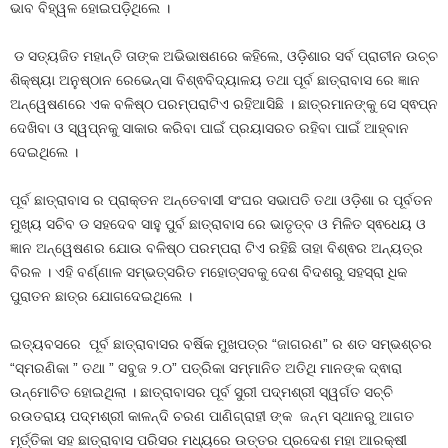
ଭାବ ବିହ୍ୱଳ ହୋଇପଡ଼ିଥିଲେ ।
ଡ ସତ୍ୟଜିତ ମହାନ୍ତି ତାଙ୍କ ଅଭିଭାଷଣରେ କହିଲେ, ଓଡ଼ିଶାର ସର୍ବ ପ୍ରାଚୀନ ଉଚ୍ଚ
ଶିକ୍ଷ୍ୟା ଅନୁଷ୍ଠାନ ରେଭେନ୍ସା ବିଶ୍ଵବିଦ୍ୟାଳୟ ତଥା ପୂର୍ବ ଛାତ୍ରାବାସ ରେ ଜ୍ଞାନ
ଅନ୍ୱେଷଣରେ ଏକ ବଳିଷ୍ଠ ପରମ୍ପରାଟିଏ ରହିଆସିଛି । ଛାତ୍ରମାନଙ୍କୁ ସେ ସ୍ଵପ୍ନ
ଦେଖିବା ଓ ସ୍ୱପ୍ନକୁ ସାକାର କରିବା ପାଇଁ ପ୍ରୟାସରତ ରହିବା ପାଇଁ ଆହ୍ବାନ
ଦେଇଥିଲେ ।
ପୂର୍ବ ଛାତ୍ରାବାସ ର ପ୍ରାକ୍ତନ ଅନ୍ତେବାସୀ ସଂଘର ସଭାପତି ତଥା ଓଡ଼ିଶା ର ପୂର୍ବତନ
ମୁଖ୍ୟ ସଚିବ ଡ ସହଦେବ ସାହୁ ପୁର୍ବ ଛାତ୍ରାବାସ ରେ ଭାତୃତ୍ବ ଓ ମିଳିତ ସ୍ଵଧେୟ ଓ
ଜ୍ଞାନ ଅନ୍ୱେଷଣର ଯୋଉ ବଳିଷ୍ଠ ପରମ୍ପରା ଟିଏ ରହିଛି ତାହା ବିଶ୍ଵର ଅନ୍ୟତ୍ର
ବିରଳ । ଏହି ବର୍ଣ୍ଣାଳ ସମ୍ଭତ୍ସରିତ ମହୋତ୍ସବକୁ ଦେଶ ବିଦଶରୁ ସହସ୍ରା ଧିକ
ପୁରାତନ ଛାତ୍ର ଯୋଗଦେଇଥିଲେ ।
ଇତ୍ୟବସରେ ପୂର୍ବ ଛାତ୍ରାବାସର ବର୍ଷିକ ମୁଖପତ୍ର “ଜାଗରଣ” ର ଶତ ସମ୍ଭଶ୍ଚର
“ସ୍ମରଣିକା ” ତଥା ” ସବୁଜ ୨.୦” ପତ୍ରିକା ସମ୍ମାନିତ ଅତିଥି ମାନଙ୍କ ଦ୍ଵାରା
ଉନ୍ମୋଚିତ ହୋଇଥିଲା । ଛାତ୍ରାବାସର ପୂର୍ବ ସୁରୀ ପଦ୍ମଶ୍ରୀ ସ୍ୱର୍ଗତ ସଚ୍ଚି
ରଉତରାୟ ପଦ୍ମଶ୍ରୀ କାଳନ୍ଦି ଚରଣ ପାଣିଗ୍ରାହୀ ଙ୍କ ଜନ୍ମ ସ୍ଥାନରୁ ଆଗତ
ମୂର୍ତ୍ତିକା ସହ ଛାତ୍ରାବାସ ପରିସର ମଧ୍ୟରେ ଉତ୍ତର ପ୍ରଦେଶ ମହା ଆରକ୍ଷୀ