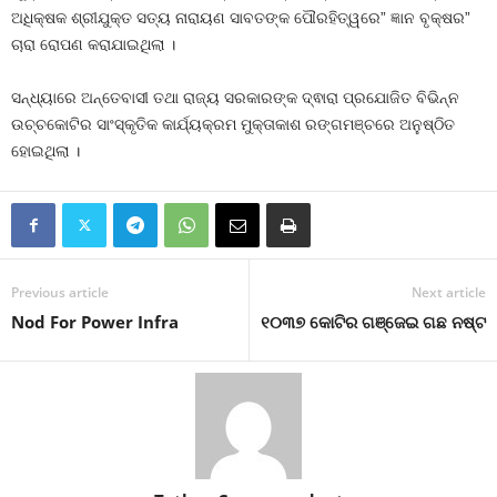
ଅଧିକ୍ଷକ ଶ୍ରୀଯୁକ୍ତ ସତ୍ୟ ନାରାୟଣ ସାବତଙ୍କ ପୌରହିତ୍ୱରେ” ଜ୍ଞାନ ବୃକ୍ଷର”
ଚାରା ରୋପଣ କରାଯାଇଥିଲା ।
ସନ୍ଧ୍ୟାରେ ଅନ୍ତେବାସୀ ତଥା ରାଜ୍ୟ ସରକାରଙ୍କ ଦ୍ଵାରା ପ୍ରଯୋଜିତ ବିଭିନ୍ନ
ଉଚ୍ଚକୋଟିର ସାଂସ୍କୃତିକ କାର୍ଯ୍ୟକ୍ରମ ମୁକ୍ତାକାଶ ରଙ୍ଗମଞ୍ଚରେ ଅନୁଷ୍ଠିତ
ହୋଇଥିଲା ।
Previous article
Next article
Nod For Power Infra
୧୦୩୭ କୋଟିର ଗଞ୍ଜେଇ ଗଛ ନଷ୍ଟ