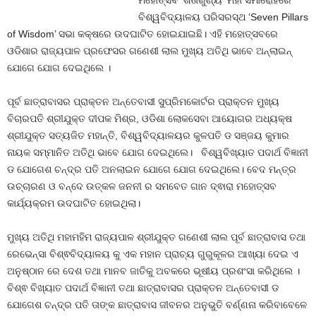
ମହୋତ୍ସବ ‘ଶତାରୁଣ୍ୟ’ ମହା ସମାରୋହରେ
ବିଶ୍ୱବିଦ୍ୟାଳୟ ପରିସରସ୍ଥ ‘Seven Pillars
of Wisdom’ ସଭା କକ୍ଷରେ ଉଦଘାଟିତ ହୋଇଯାଇଛି। ଏହି ମହୋତ୍ସବରେ
ଓଡିଶାର ରାଜ୍ୟପାଳ ପ୍ରଫେସର ଗଣେଶୀ ଲାଲ ମୁଖ୍ୟ ଅତିଥି ଭାବେ ଅନ୍ଲାଇନ୍
ଯୋଗେ ଯୋଗ ଦେଇଥିଲେ ।
ପୂର୍ବ ଛାତ୍ରାବାସର ପ୍ରାକ୍ତନ ଅନ୍ତେବାସୀ ସୁପ୍ରିମକୋର୍ଟର ପ୍ରାକ୍ତନ ମୁଖ୍ୟ
ବିଚାରପତି ଶ୍ରୀଯୁକ୍ତ ଦୀପକ ମିଶ୍ର, ଓଡିଶା ଲୋକସେବା ଆୟୋଗର ଅଧ୍ୟକ୍ଷ
ଶ୍ରୀଯୁକ୍ତ ସତ୍ୟଜିତ ମହାନ୍ତି, ବିଶ୍ୱବିଦ୍ୟାଳୟର କୁଳପତି ଡ ସଞ୍ଜୟ କୁମାର
ନାୟକ ସମ୍ମାନିତ ଅତିଥି ଭାବେ ଯୋଗ ଦେଇଥିଲେ। ବିଶ୍ୱବିଖ୍ୟାତ ପଦାର୍ଥ ବିଜ୍ଞାନୀ
ଡ ଯୋଗେଶ ଚନ୍ଦ୍ର ପତି ଅନଲାଇନ ଯୋଗେ ଯୋଗ ଦେଇଥିଲେ। ବେଦ ମନ୍ତ୍ର
ଉଚ୍ଚାରଣ ଓ ବନ୍ଦେ ଉତ୍କଳ ଜନନୀ ର ସମବେତ ଗାନ ଦ୍ଵାରା ମହୋତ୍ସବ
କାର୍ଯ୍ୟକ୍ରମ ଉଦଘାଟିତ ହୋଇଥିଲା।
ମୁଖ୍ୟ ଅତିଥି ମହାମହିମ ରାଜ୍ୟପାଳ ଶ୍ରୀଯୁକ୍ତ ଗଣେଶୀ ଲାଲ ପୂର୍ବ ଛାତ୍ରାବାସ ତଥା
ରେଭେନ୍ସା ବିଶ୍ଵବିଦ୍ୟାଳୟ କୁ ଏକ ମହାନ ପ୍ରାଚ୍ୟ ଗୁରୁକୂଳର ଆଖ୍ୟା ଦେଇ ଏ
ଅନୁଷ୍ଠାନ ରେ ଦେଶ ତଥା ମାନବ ଜାତିକୁ ଅବକରେ ଭୂଷୀୟ ପ୍ରଶଂସା କରିଥିଲେ ।
ବିଶ୍ଵ ବିଖ୍ୟାତ ପଦାର୍ଥ ବିଜ୍ଞାନୀ ତଥା ଛାତ୍ରାବାସର ପ୍ରାକ୍ତନ ଅନ୍ତେବାସୀ ଡ
ଯୋଗେଶ ଚନ୍ଦ୍ର ପତି ତାଙ୍କ ଛାତ୍ରାବାସ ଜୀବନର ଅନୁଭୁତି ବର୍ଣ୍ଣନା କରିବାବେଳେ