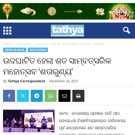
Home
Education
ଉଦଘାଟିତ ହେଲା ଶତ ସାମ୍ବତ୍ସରିକ ମହୋତ୍ସବ ‘ଶତାରୁଣ୍ୟ’
NEWS IN ODIA
EDUCATION
ଉଦଘାଟିତ ହେଲା ଶତ ସାମ୍ବତ୍ସରିକ
ମହୋତ୍ସବ ‘ଶତାରୁଣ୍ୟ’
By
Tathya Correspondent
-
December 24, 2021
କଟକ : ଉତ୍କଳୀୟ ପ୍ରଜ୍ଞାର ଆଦି ପୀଠ
ରେଭେନ୍ସା ବିଶ୍ଵବିଦ୍ୟାଳୟର ଗାରିମାମୟ
ପୂର୍ବ ଛାତ୍ରାବାସର ଶତ ସାମ୍ବତ୍ସରିକ