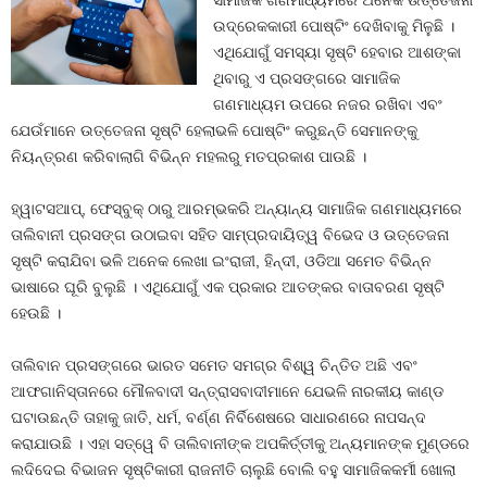
ସାମାଜିକ ଗଣମାଧ୍ୟମରେ ଅନେକ ଉତ୍ତେଜନା
ଉଦ୍ରେକକାରୀ ପୋଷ୍ଟିଂ ଦେଖିବାକୁ ମିଳୁଛି ।
ଏଥିଯୋଗୁଁ ସମସ୍ୟା ସୃଷ୍ଟି ହେବାର ଆଶଙ୍କା
ଥିବାରୁ ଏ ପ୍ରସଙ୍ଗରେ ସାମାଜିକ
ଗଣମାଧ୍ୟମ ଉପରେ ନଜର ରଖିବା ଏବଂ
ଯେଉଁମାନେ ଉତ୍ତେଜନା ସୃଷ୍ଟି ହେଲାଭଳି ପୋଷ୍ଟିଂ କରୁଛନ୍ତି ସେମାନଙ୍କୁ
ନିୟନ୍ତ୍ରଣ କରିବାଲାଗି ବିଭିନ୍ନ ମହଲରୁ ମତପ୍ରକାଶ ପାଉଛି ।
ହ୍ୱାଟସଆପ୍‍, ଫେସ୍‍ବୁକ୍‍ ଠାରୁ ଆରମ୍ଭକରି ଅନ୍ୟାନ୍ୟ ସାମାଜିକ ଗଣମାଧ୍ୟମରେ
ତାଲିବାନୀ ପ୍ରସଙ୍ଗ ଉଠାଇବା ସହିତ ସାମ୍ପ୍ରଦାୟିତ୍ୱ ବିଭେଦ ଓ ଉତ୍ତେଜନା
ସୃଷ୍ଟି କରାଯିବା ଭଳି ଅନେକ ଲେଖା ଇଂରାଜୀ, ହିନ୍ଦୀ, ଓଡିଆ ସମେତ ବିଭିନ୍ନ
ଭାଷାରେ ଘୂରି ବୁଲୁଛି । ଏଥିଯୋଗୁଁ ଏକ ପ୍ରକାର ଆତଙ୍କର ବାତାବରଣ ସୃଷ୍ଟି
ହେଉଛି ।
ତାଲିବାନ ପ୍ରସଙ୍ଗରେ ଭାରତ ସମେତ ସମଗ୍ର ବିଶ୍ୱ ଚିନ୍ତିତ ଅଛି ଏବଂ
ଆଫଗାନିସ୍ତାନରେ ମୌଳବାଦୀ ସନ୍ତ୍ରାସବାଦୀମାନେ ଯେଭଳି ନାରକୀୟ କାଣ୍ଡ
ଘଟାଉଛନ୍ତି ତାହାକୁ ଜାତି, ଧର୍ମ, ବର୍ଣ୍ଣ ନିର୍ବିଶେଷରେ ସାଧାରଣରେ ନାପସନ୍ଦ
କରାଯାଉଛି । ଏହା ସତ୍ୱେ ବି ତାଲିବାନୀଙ୍କ ଅପକିର୍ତ୍ତୀକୁ ଅନ୍ୟମାନଙ୍କ ମୁଣ୍ଡରେ
ଲଦିଦେଇ ବିଭାଜନ ସୃଷ୍ଟିକାରୀ ରାଜନୀତି ଚାଲୁଛି ବୋଲି ବହୁ ସାମାଜିକକର୍ମୀ ଖୋଲା