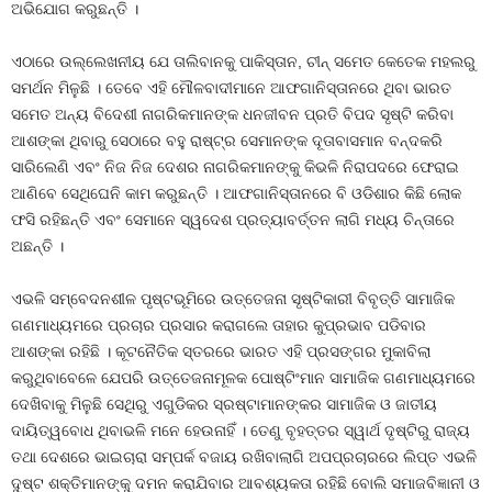
ଅଭିଯୋଗ କରୁଛନ୍ତି ।
ଏଠାରେ ଉଲ୍ଲେଖନୀୟ ଯେ ତାଲିବାନକୁ ପାକିସ୍ତାନ, ଚୀନ୍‍ ସମେତ କେତେକ ମହଲରୁ
ସମର୍ଥନ ମିଳୁଛି । ତେବେ ଏହି ମୌଳବାଦୀମାନେ ଆଫଗାନିସ୍ତାନରେ ଥିବା ଭାରତ
ସମେତ ଅନ୍ୟ ବିଦେଶୀ ନାଗରିକମାନଙ୍କ ଧନଜୀବନ ପ୍ରତି ବିପଦ ସୃଷ୍ଟି କରିବା
ଆଶଙ୍କା ଥିବାରୁ ସେଠାରେ ବହୁ ରାଷ୍ଟ୍ର ସେମାନଙ୍କ ଦୂତାବାସମାନ ବନ୍ଦକରି
ସାରିଲେଣି ଏବଂ ନିଜ ନିଜ ଦେଶର ନାଗରିକମାନଙ୍କୁ କିଭଳି ନିରାପଦରେ ଫେରାଇ
ଆଣିବେ ସେଥିଘେନି କାମ କରୁଛନ୍ତି । ଆଫଗାନିସ୍ତାନରେ ବି ଓଡିଶାର କିଛି ଲୋକ
ଫସି ରହିଛନ୍ତି ଏବଂ ସେମାନେ ସ୍ୱଦେଶ ପ୍ରତ୍ୟାବର୍ତ୍ତନ ଲାଗି ମଧ୍ୟ ଚିନ୍ତାରେ
ଅଛନ୍ତି ।
ଏଭଳି ସମ୍ବେଦନଶୀଳ ପୃଷ୍ଟଭୂମିରେ ଉତ୍ତେଜନା ସୃଷ୍ଟିକାରୀ ବିବୃତ୍ତି ସାମାଜିକ
ଗଣମାଧ୍ୟମରେ ପ୍ରଚାର ପ୍ରସାର କରାଗଲେ ତାହାର କୁପ୍ରଭାବ ପଡିବାର
ଆଶଙ୍କା ରହିଛି । କୂଟନୈତିକ ସ୍ତରରେ ଭାରତ ଏହି ପ୍ରସଙ୍ଗର ମୁକାବିଲା
କରୁଥିବାବେଳେ ଯେପରି ଉତ୍ତେଜନାମୂଳକ ପୋଷ୍ଟିଂମାନ ସାମାଜିକ ଗଣମାଧ୍ୟମରେ
ଦେଖିବାକୁ ମିଳୁଛି ସେଥିରୁ ଏଗୁଡିକର ସ୍ରଷ୍ଟାମାନଙ୍କର ସାମାଜିକ ଓ ଜାତୀୟ
ଦାୟିତ୍ୱବୋଧ ଥିବାଭଳି ମନେ ହେଉନାହିଁ । ତେଣୁ ବୃହତ୍ତର ସ୍ୱାର୍ଥ ଦୃଷ୍ଟିରୁ ରାଜ୍ୟ
ତଥା ଦେଶରେ ଭାଇଚାରା ସମ୍ପର୍କ ବଜାୟ ରଖିବାଲାଗି ଅପପ୍ରଚାରରେ ଲିପ୍ତ ଏଭଳି
ଦୁଷ୍ଟ ଶକ୍ତିମାନଙ୍କୁ ଦମନ କରାଯିବାର ଆବଶ୍ୟକତା ରହିଛି ବୋଲି ସମାଜବିଜ୍ଞାନୀ ଓ