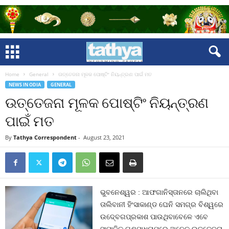
Home
General
ଉତ୍ତେଜନା ମୂଳକ ପୋଷ୍ଟିଂ ନିୟନ୍ତ୍ରଣ ପାଇଁ ମତ
NEWS IN ODIA
GENERAL
ଉତ୍ତେଜନା ମୂଳକ ପୋଷ୍ଟିଂ ନିୟନ୍ତ୍ରଣ
ପାଇଁ ମତ
By
Tathya Correspondent
-
August 23, 2021
ଭୁବନେଶ୍ୱର : ଆଫଗାନିସ୍ତାନରେ ଚାଲିଥିବା
ତାଲିବାନୀ ହିଂସାକାଣ୍ଡ ଘେନି ସମଗ୍ର ବିଶ୍ୱରେ
ଉଦ୍‍ବେଗପ୍ରକାଶ ପାଉଥିବାବେଳେ ଏବେ