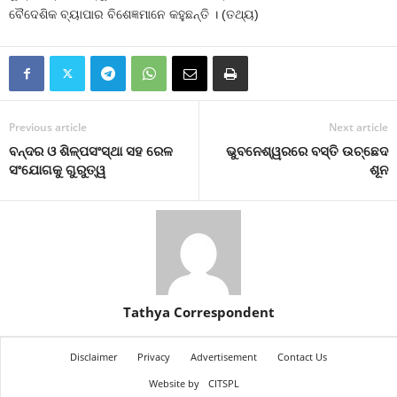
ବୈଦେଶିକ ବ୍ୟାପାର ବିଶେଜ୍ଞମାନେ କହୁଛନ୍ତି । (ତଥ୍ୟ)
Previous article
Next article
ବନ୍ଦର ଓ ଶିଳ୍ପସଂସ୍ଥା ସହ ରେଳ
ଭୁବନେଶ୍ୱରରେ ବସ୍ତି ଉଚ୍ଛେଦ
ସଂଯୋଗକୁ ଗୁରୁତ୍ୱ
ଶୂନ
Tathya Correspondent
Disclaimer
Privacy
Advertisement
Contact Us
Website by
CITSPL