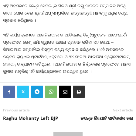
ଏହି ଅବସରରେ କେନ୍ସ ସେମିକନ୍‌ର ସିଇଓ ଶ୍ରୀ ରଘୁ ପାନିକର ସମ୍ମାନିତ ଅତିଥି
ଭାବେ ଯୋଗ ଦେଇ ଷ୍ଟାର୍ଟଅପ୍ ସମ୍ପର୍କରେ ଛାତ୍ରଛାତ୍ରୀ ମାନଙ୍କୁ ଅଧିକ ତଥ୍ୟ
ପ୍ରଦାନ କରିଥିଲେ ।
ଏହି କାର୍ଯ୍ୟକ୍ରମରେ ଆଇଟିଇଆର ର ଆଡିସ୍‌ନାଲ୍ ଡିନ୍ (ଷ୍ଟୁଡେଂଟ ଆଫେୟାର୍ସ)
ପ୍ରଫେସର ରେଣୁ ଶର୍ମା ସ୍ୱାଗତ ଭାଷଣ ପ୍ରଦାନ କରିବା ସହ ସୋଆ –
ସିଆଇଆଇ ସମ୍ପର୍କରେ ବିସ୍ତୃତ ତଥ୍ୟ ପ୍ରଦାନ କରିଥିଲେ । ଏହି ଅବସରରେ
ଡକ୍ଟର ରାୟଏକ ଷ୍ଟାର୍ଟଅପ୍ ଏକ୍ସପୋ ଓ ୨୪ ଘଂଟିଆ ଆଇଡିଆ ପ୍ରୋଟୋଟାଇପ୍
ହାକାଥନ୍ ଉଦ୍‌ଘାଟନ କରିଥିଲେ । ଆଇଟିଇଆର ର ନିର୍ଦ୍ଦେଶକ ପ୍ରଫେସର ମାନସ
କୁମାର ମଲ୍ଲିକ୍ ଏହି କାର୍ଯ୍ୟକ୍ରମରେ ଉପସ୍ଥିତ ଥିଲେ ।
Previous article
Next article
Raghu Mohanty Left BJP
ତଦନ୍ତ ରିପୋର୍ଟ ସାର୍ବଜନୀନ କର