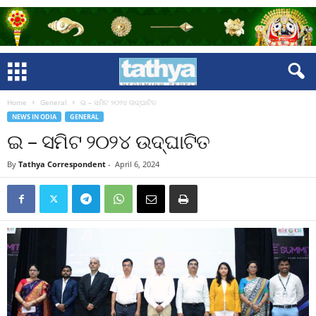
Home
General
ଇ – ସମିଟ ୨୦୨୪ ଉଦ୍‌ଘାଟିତ
NEWS IN ODIA
GENERAL
ଇ – ସମିଟ ୨୦୨୪ ଉଦ୍‌ଘାଟିତ
By
Tathya Correspondent
-
April 6, 2024