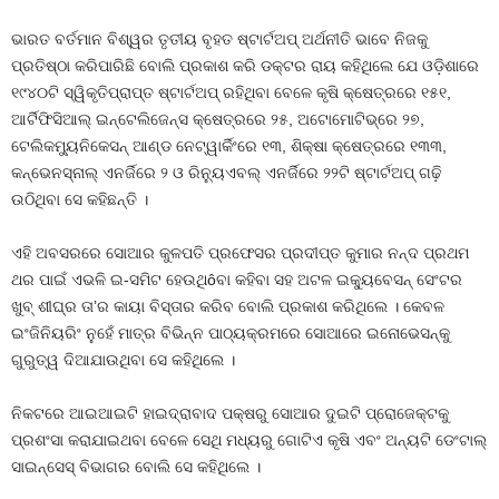
ଭାରତ ବର୍ତମାନ ବିଶ୍ୱର ତୃତୀୟ ବୃହତ ଷ୍ଟାର୍ଟଅପ୍ ଅର୍ଥନୀତି ଭାବେ ନିଜକୁ
ପ୍ରତିଷ୍ଠା କରିପାରିଛି ବୋଲି ପ୍ରକାଶ କରି ଡକ୍ଟର ରାୟ କହିଥିଲେ ଯେ ଓଡ଼ିଶାରେ
୧୯୪୦ଟି ସ୍ୱିକୃତିପ୍ରାପ୍ତ ଷ୍ଟାର୍ଟଅପ୍ ରହିଥିବା ବେଳେ କୃଷି କ୍ଷେତ୍ରରେ ୧୫୧,
ଆର୍ଟିଫିସିଆଲ୍ ଇନ୍‌ଟେଲିଜେନ୍ସ କ୍ଷେତ୍ରରେ ୨୫, ଅଟୋମୋଟିଭ୍‌ରେ ୨୭,
ଟେଲିକମ୍ୟୁନିକେସନ୍ ଆଣ୍ଡ ନେଟ୍‌ୱାର୍କିଂରେ ୧୩, ଶିକ୍ଷା କ୍ଷେତ୍ରରେ ୧୩୩,
କନ୍‌ଭେନସ୍‌ନାଲ୍ ଏନର୍ଜିରେ ୨ ଓ ରିନ୍ୟୁଏବଲ୍ ଏନର୍ଜିରେ ୨୨ଟି ଷ୍ଟାର୍ଟଅପ୍ ଗଢ଼ି
ଉଠିଥିବା ସେ କହିଛନ୍ତି ।
ଏହି ଅବସରରେ ସୋଆର କୁଳପତି ପ୍ରଫେସର ପ୍ରଦୀପ୍ତ କୁମାର ନନ୍ଦ ପ୍ରଥମ
ଥର ପାଇଁ ଏଭଳି ଇ-ସମିଟ ହେଉଥିôବା କହିବା ସହ ଅଟଳ ଇକ୍ୟୁବେସନ୍ ସେଂଟର
ଖୁବ୍ ଶୀଘ୍ର ତା’ର କାୟା ବିସ୍ତାର କରିବ ବୋଲି ପ୍ରକାଶ କରିଥିଲେ । କେବଳ
ଇଂଜିନିୟରିଂ ନୁହେଁ ମାତ୍ର ବିଭିନ୍ନ ପାଠ୍ୟକ୍ରମରେ ସୋଆରେ ଇନୋଭେସନ୍‌କୁ
ଗୁରୁତ୍ୱ ଦିଆଯାଉଥିବା ସେ କହିଥିଲେ ।
ନିକଟରେ ଆଇଆଇଟି ହାଇଦ୍ରାବାଦ ପକ୍ଷରୁ ସୋଆର ଦୁଇଟି ପ୍ରୋଜେକ୍ଟକୁ
ପ୍ରଶଂସା କରାଯାଇଥବା ବେଳେ ସେଥି ମଧ୍ୟରୁ ଗୋଟିଏ କୃଷି ଏବଂ ଅନ୍ୟଟି ଡେଂଟାଲ୍
ସାଇନ୍‌ସେସ୍ ବିଭାଗର ବୋଲି ସେ କହିଥିଲେ ।