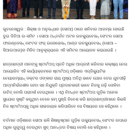
ଭୁବନେଶ୍ୱର : ଶିକ୍ଷା ଓ ଅନୁସନ୍ଧାନ (ସୋଆ) ଠାରେ ଶନିବାର ଆରମ୍ଭ ହୋଇଛି
ଦୁଇ ଦିନିଆ ଇ-ସମିଟ । ସୋଆ ଅନ୍ତର୍ଗତ ଅଟଳ ଇନକ୍ୟୁବେସନ୍ ସେଂଟର ସୋଆ
ଫାଉଣ୍ଡେସନ୍ ସେଂଟର ଫର୍ ଇନୋଭେସନ୍ ଆଣ୍ଡ ଇନକ୍ୟୁବେସନ୍ (ସୋଆ –
ସିଆଇଆଇ)ର ମିଳିତ ଆନୁକୂଲ୍ୟରେ ଏହି ସମିଟର ଆୟୋଜନ କରାଯାଇଛି ।
ଛାତ୍ରଛାତ୍ରୀ ମାନଙ୍କୁ ଷ୍ଟାର୍ଟଅପ୍ ପ୍ରତି ଅଧିକ ଆଗ୍ରହୀ କରିବାର ଲକ୍ଷ୍ୟ ନେଇ
ଆୟୋଜିତ ଏହି କାର୍ଯ୍ୟକ୍ରମରେ ଷ୍ଟାର୍ଟଅପ୍ ଓଡ଼ିଶାର ଏଗ୍‌ଜିକ୍ୟୁଟିଭ
ଚେୟାରମ୍ୟାନ୍ ଡକ୍ଟର ଓଙ୍କାର ରାୟ ମୁଖ୍ୟ ଅତିଥି ଭାବେ ଯୋଗ ଦେଇ ଯୁବପୀଢ଼ି
ଆତ୍ମନିର୍ଭରଶୀଳ ହେବା ସହ ନିଯୁକ୍ତି ପ୍ରଦାନକାରୀ ଭାବେ ନିଜକୁ ଗଢ଼ି ତୋଳିବା
ଉଚିତ୍ ବୋଲି ପରାମର୍ଶ ଦେଇଥିଲେ । ଏଥି ନିମନ୍ତେ ଷ୍ଟାର୍ଟଅପ ଗୁଡ଼ିକ ଅନେକ
ସୁଯୋଗ ସୃଷ୍ଟି କରୁଥିବା ବେଳେ କମ୍ ପୁଞ୍ଜି ନିବେଶ କରି ଛାତ୍ରଛାତ୍ରୀମାନେ କିଭଳି
ନିଜ ଷ୍ଟାର୍ଟଅପ୍‌କୁ ଅଧିକ ଲାଭଦାୟକ କରିପାରିବେ ସେ ବିଷୟରେ ସେ କହିଥିଲେ ।
ବର୍ତମାନ ଓଡ଼ିଶାରେ ସୋଆ ଭଳି ଶିଷାନୁଷ୍ଠାନ ଗୁଡ଼ିକ ଇକ୍ୟୁବେସନ୍ ସେଂଟର ଉପରେ
ଅଧିକ ଗୁରୁତ୍ୱ ଦେଉଥିବା ଖୁବ୍ ଆନନ୍ଦର ବିଷୟ ବୋଲି ସେ କହିଥିଲେ ।