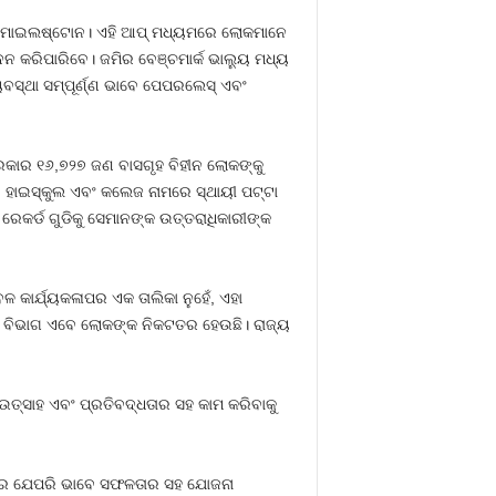
 ବଡ ମାଇଲଷ୍ଟୋନ। ଏହି ଆପ୍ ମଧ୍ୟମରେ ଲୋକମାନେ
ନ କରିପାରିବେ। ଜମିର ବେଞ୍ଚମାର୍କ ଭାଲ୍ୟୁ ମଧ୍ୟ
ୟବସ୍ଥା ସମ୍ପୂର୍ଣ୍ଣ ଭାବେ ପେପରଲେସ୍ ଏବଂ
ରକାର ୧୬,୭୨୭ ଜଣ ବାସଗୃହ ବିହୀନ ଲୋକଙ୍କୁ
 ହାଇସ୍କୁଲ ଏବଂ କଲେଜ ନାମରେ ସ୍ଥାୟୀ ପଟ୍ଟା
େକର୍ଡ ଗୁଡିକୁ ସେମାନଙ୍କ ଉତ୍ତରାଧିକାରୀଙ୍କ
ଳ କାର୍ଯ୍ୟକଳାପର ଏକ ତାଲିକା ନୁହେଁ, ଏହା
୍ୱ ବିଭାଗ ଏବେ ଲୋକଙ୍କ ନିକଟତର ହେଉଛି। ରାଜ୍ୟ
ଉତ୍ସାହ ଏବଂ ପ୍ରତିବଦ୍ଧତାର ସହ କାମ କରିବାକୁ
ରକାର ଯେପରି ଭାବେ ସଫଳତାର ସହ ଯୋଜନା