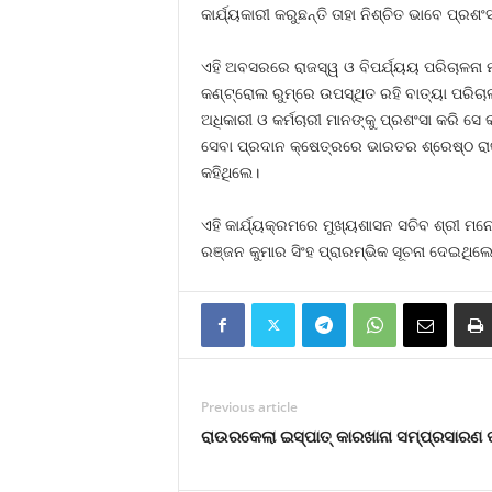
କାର୍ଯ୍ୟକାରୀ କରୁଛନ୍ତି ତାହା ନିଶ୍ଚିତ ଭାବେ ପ୍ର
ଏହି ଅବସରରେ ରାଜସ୍ୱ ଓ ବିପର୍ଯ୍ୟୟ ପରିଚାଳନା ମନ
କଣ୍ଟ୍ରୋଲ ରୁମ୍‌ରେ ଉପସ୍ଥିତ ରହି ବାତ୍ୟା ପରିଚା
ଅଧିକାରୀ ଓ କର୍ମଚାରୀ ମାନଙ୍କୁ ପ୍ରଶଂସା କରି ସ
ସେବା ପ୍ରଦାନ କ୍ଷେତ୍ରରେ ଭାରତର ଶ୍ରେଷ୍ଠ ରା
କହିଥିଲେ।
ଏହି କାର୍ଯ୍ୟକ୍ରମରେ ମୁଖ୍ୟଶାସନ ସଚିବ ଶ୍ରୀ ମ
ରଞ୍ଜନ କୁମାର ସିଂହ ପ୍ରାରମ୍ଭିକ ସୂଚନା ଦେଇଥି
Previous article
ରାଉରକେଲା ଇସ୍ପାତ୍ କାରଖାନା ସମ୍ପ୍ରସାରଣ 