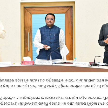
ପରିଚାଳନାରେ ଓଡିଶା ଖୁବ ସଫଳ। ଗତ ବର୍ଷ ହୋଇଥିବା ବାତ୍ୟା ‘ଦାନା’ ସମୟରେ ଆମେ ଜ
 ବିଶ୍ୱର ନଜର ଅଛି। ତେଣୁ ଆମକୁ ପ୍ରତି ମୁହୂର୍ତ୍ତରେ ପ୍ରସ୍ତୁତ ହୋଇ ରହିବାକୁ ପଡ
 ପ୍ରସ୍ତୁତ ଇ-ରେଜିଷ୍ଟ୍ରେସନ ମୋବାଇଲ ଆପର ଲୋକାର୍ପଣ କରିବା ଅବସରରେ ମୁଖ୍
ମର୍ଶ ଦେଇଛନ୍ତି। ମୁଖ୍ୟମନ୍ତ୍ରୀ ରାଜସ୍ୱ ବିଭାଗର ଏକ ବର୍ଷର ସଫଳତା ପୁସ୍ତିକା ମଧ୍