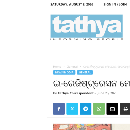
SATURDAY, AUGUST 8, 2026
SIGN IN / JOIN
T
a
t
h
y
a
Home
General
ଇ-ରେଜିଷ୍ଟ୍ରେସନ ମୋବାଇଲ ଆପ୍ ଉନ୍
NEWS IN ODIA
GENERAL
ଇ-ରେଜିଷ୍ଟ୍ରେସନ 
By
Tathya Correspondent
-
June 25, 2025