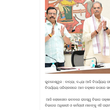
ଭୁବନେଶ୍ୱର : ବାତ୍ୟା, ବନ୍ୟା ଆଦି ବିପର୍ଯ୍ୟୟ 
ବିପର୍ଯ୍ୟୟ ପରିଚାଳନାରେ ଆମ ଦକ୍ଷତା ଉପରେ ସାରା
ଆଜି ଲୋକସେବା ଭବନରେ ରାଜସ୍ୱ ବିଭାଗ ପକ୍ଷରୁ
ବିଭାଗର ଅଧିକାରୀ ଓ କର୍ମଚାରୀ ମାନଙ୍କୁ ଏହି ପରା