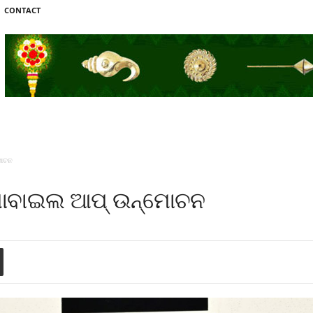
CONTACT
ମୋଚନ
ମୋବାଇଲ ଆପ୍ ଉନ୍ମୋଚନ