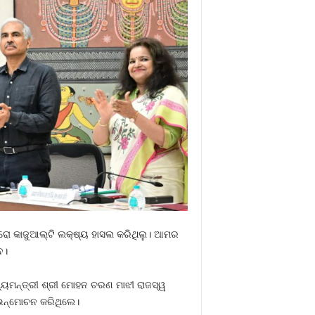
ିରୋ କାଜୁଆଲ୍‌ଟି ଲକ୍ଷ୍ୟ ହାସଲ କରିଥିଲୁ। ଆମର
ିବ।
ୟମନ୍ତ୍ରୀ ଶ୍ରୀ ମୋହନ ଚରଣ ମାଝୀ ରାଜସ୍ୱ
ୟ ଉନ୍ମୋଚନ କରିଥିଲେ।