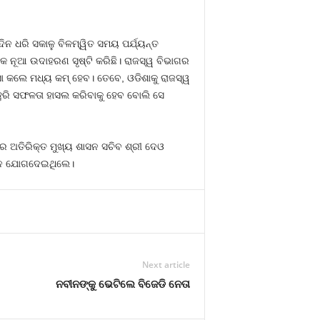
ିନ ଧରି ସକାଳୁ ବିଳମ୍ୱିତ ସମୟ ପର୍ଯ୍ୟନ୍ତ
 ଏକ ନୂଆ ଉଦାହରଣ ସୃଷ୍ଟି କରିଛି। ରାଜସ୍ୱ ବିଭାଗର
ସା କଲେ ମଧ୍ୟ କମ୍ ହେବ। ତେବେ, ଓଡିଶାକୁ ରାଜସ୍ୱ
ରି ସଫଳତା ହାସଲ କରିବାକୁ ହେବ ବୋଲି ସେ
ର ଅତିରିକ୍ତ ମୁଖ୍ୟ ଶାସନ ସଚିବ ଶ୍ରୀ ଦେଓ
ମାନେ ଯୋଗଦେଇଥିଲେ।
Next article
ନବୀନଙ୍କୁ ଭେଟିଲେ ବିଜେଡି ନେତା