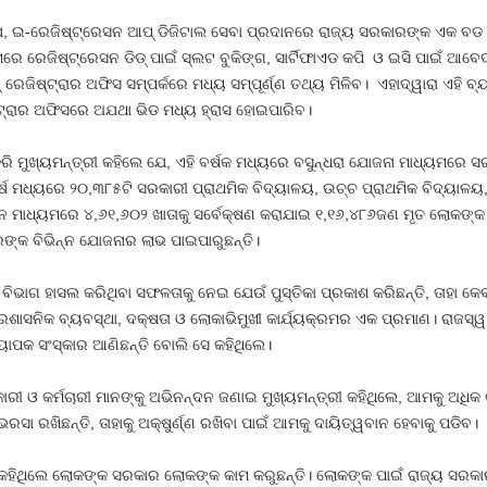
େ ଯେ, ଇ-ରେଜିଷ୍ଟ୍ରେସନ ଆପ୍ ଡିଜିଟାଲ ସେବା ପ୍ରଦାନରେ ରାଜ୍ୟ ସରକାରଙ୍କ ଏକ
ରେଜିଷ୍ଟ୍ରେସନ ଡିଡ୍ ପାଇଁ ସ୍ଲଟ ବୁକିଙ୍ଗ, ସାର୍ଟିଫାଏଡ କପି ଓ ଇସି ପାଇଁ ଆବେଦ
ରେଜିଷ୍ଟ୍ରାର ଅଫିସ ସମ୍ପର୍କରେ ମଧ୍ୟ ସମ୍ପୂର୍ଣ୍ଣ ତଥ୍ୟ ମିଳିବ। ଏହାଦ୍ୱାରା ଏହି ବ୍
୍ଟ୍ରାର ଅଫିସରେ ଅଯଥା ଭିଡ ମଧ୍ୟ ହ୍ରାସ ହୋଇପାରିବ।
ୁଖ୍ୟମନ୍ତ୍ରୀ କହିଲେ ଯେ, ଏହି ବର୍ଷକ ମଧ୍ୟରେ ବସୁନ୍ଧରା ଯୋଜନା ମାଧ୍ୟମରେ ସ
 ମଧ୍ୟରେ ୨୦,୩୮୫ଟି ସରକାରୀ ପ୍ରାଥମିକ ବିଦ୍ୟାଳୟ, ଉଚ୍ଚ ପ୍ରାଥମିକ ବିଦ୍ୟାଳୟ,
ାନ ମାଧ୍ୟମରେ ୪,୬୧,୬୦୨ ଖାତାକୁ ସର୍ବେକ୍ଷଣ କରାଯାଇ ୧,୧୬,୪୮୬ଜଣ ମୃତ ଲୋକଙ୍କ ର
ଙ୍କ ବିଭିନ୍ନ ଯୋଜନାର ଲାଭ ପାଇପାରୁଛନ୍ତି।
ବିଭାଗ ହାସଲ କରିଥିବା ସଫଳତାକୁ ନେଇ ଯେଉଁ ପୁସ୍ତିକା ପ୍ରକାଶ କରିଛନ୍ତି, ତାହା କେବ
୍ରଶାସନିକ ବ୍ୟବସ୍ଥା, ଦକ୍ଷତା ଓ ଲୋକାଭିମୁଖୀ କାର୍ଯ୍ୟକ୍ରମର ଏକ ପ୍ରମାଣ। ରାଜସ
ାପକ ସଂସ୍କାର ଆଣିଛନ୍ତି ବୋଲି ସେ କହିଥିଲେ।
ରୀ ଓ କର୍ମଚାରୀ ମାନଙ୍କୁ ଅଭିନନ୍ଦନ ଜଣାଇ ମୁଖ୍ୟମନ୍ତ୍ରୀ କହିଥିଲେ, ଆମକୁ ଅଧିକ 
ଖିଛନ୍ତି, ତାହାକୁ ଅକ୍ଷୁର୍ଣ୍ଣ ରଖିବା ପାଇଁ ଆମକୁ ଦାୟିତ୍ୱବାନ ହେବାକୁ ପଡିବ।
େଓ କହିଥିଲେ ଲୋକଙ୍କ ସରକାର ଲୋକଙ୍କ କାମ କରୁଛନ୍ତି। ଲୋକଙ୍କ ପାଇଁ ରାଜ୍ୟ ସ