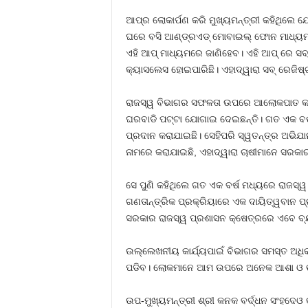
ଆପ୍‌ର ଲୋକାର୍ପଣ କରି ମୁଖ୍ୟମନ୍ତ୍ରୀ କହିଥିଲ
ଘରେ ବସି ଆଣ୍ଡ୍ରଏଡ୍ ମୋବାଇଲ୍ ଫୋନ ମାଧ୍ୟମରେ 
ଏହି ଆପ୍ ମାଧ୍ୟମରେ ଜାଣିହେବ। ଏହି ଆପ୍ ରେ ସବ୍ 
କ୍ୟାସଲେସ ହୋଇପାରିଛି। ଏହାଦ୍ୱାରା ସବ୍ ରେଜିଷ
ରାଜସ୍ୱ ବିଭାଗର ସଫଳତା ଉପରେ ଆଲୋକପାତ କରି ମ
ଘରବାଡି ପଟ୍ଟା ଯୋଗାଇ ଦେଇଛନ୍ତି। ଗତ ଏକ ବର୍ଷ
ପ୍ରଦାନ କରାଯାଇଛି। ସେହିପରି ସ୍ୱତନ୍ତ୍ର ଅଭିଯ
ନାମରେ କରାଯାଇଛି, ଏହାଦ୍ୱାରା ଚାଷୀମାନେ ସରକାର
ସେ ପୁଣି କହିଥିଲେ ଗତ ଏକ ବର୍ଷ ମଧ୍ୟରେ ରାଜସ୍ୱ 
ଗଣତାନ୍ତ୍ରିକ ପ୍ରକ୍ରିୟାରେ ଏକ ଦାୟିତ୍ୱବାନ ପ
ସରକାର ରାଜସ୍ୱ ପ୍ରଶାସନ କ୍ଷେତ୍ରରେ ଏବେ ବ୍ୟ
ଉଲ୍ଲେଖନୀୟ କାର୍ଯ୍ୟପାଇଁ ବିଭାଗର ସମସ୍ତ ଅଧିକା
ପଡିବ। ଲୋକମାନେ ଆମ ଉପରେ ଅନେକ ଆଶା ଓ ଭରସା ର
ଉପ-ମୁଖ୍ୟମନ୍ତ୍ରୀ ଶ୍ରୀ କନକ ବର୍ଦ୍ଧନ ସଂହଦ