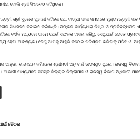
ଶଂସନୀୟ ବୋଲି ଶ୍ରୀ ସିଂହଦେଓ କହିଥିଲେ।
୍ତ୍ରୀ ଶ୍ରୀ ସୁରେଶ ପୁଜାରୀ କହିଲେ ଯେ, ବାତ୍ୟା ଦାନା ସମୟରେ ମୁଖ୍ୟମନ୍ତ୍ରୀ ସାତ ଦ
ଳନାର ସିଧାସଳଖ ତଦାରଖ କରିଛନ୍ତି। ତାଙ୍କର କାର୍ଯ୍ୟଧାରା ନିଷ୍ଠା ଓ ପ୍ରତିବଦ୍ଧତାର
େ କହିଲେ ବର୍ଷକ ମଧ୍ୟରେ ଆମେ ଯେଉଁ ସଫଳତା ହାସଲ କରିଛୁ, ସେଥିପାଇଁ ଯେତେ ପ୍ରଶଂ
ଜ୍ୟ ହେବା ଆବଶ୍ୟକ। ତେଣୁ ଆମକୁ ଆହୁରି କଠୋର ପରିଶ୍ରମ କରିବାକୁ ପଡିବ ଓ ଆହୁ
ନୋଜ ଆହୁଜା, ଉନ୍ନୟନ କମିଶନର ଶ୍ରୀମତୀ ଅନୁ ଗର୍ଗ ଉପସ୍ଥିତ ଥିଲେ। ରାଜସ୍ୱ ବିଭାଗ
ଲେ। ଆଭାସୀ ମାଧ୍ୟମରେ ସମସ୍ତ ଜିଲ୍ଲାର ଜିଲ୍ଲାପାଳ ଓ ରାଜସ୍ୱ ବିଭାଗ ଅଧିକାରୀ 
ପାଇଁ ବୈଠକ