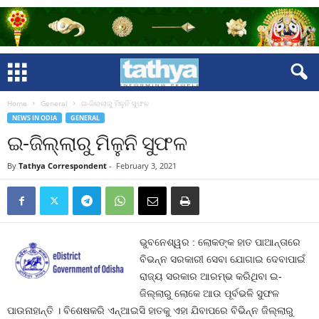
Home
General
ଇ-ଜିଲ୍ଲାରୁ ମିଳୁନି ସୁଫଳ
NEWS IN ODIA
GENERAL
ଇ-ଜିଲ୍ଲାରୁ ମିଳୁନି ସୁଫଳ
By
Tathya Correspondent
-
February 3, 2021
ଭୁବନେଶ୍ୱର : ଲୋକଙ୍କ ହାତ ପାଆନ୍ତାରେ
ବିଭନ୍ନ ସରକାରୀ ସେବା ଯୋଗାଇ ଦେବାପାଇଁ
ରାଜ୍ୟ ସରକାର ଆରମ୍ଭ କରିଥିବା ଇ-
ଜିଲ୍ଲାରୁ ଲୋକେ ଆଉ ପୂର୍ବଭଳି ସୁଫଳ
ପାଉନାହାନ୍ତି । ବିଶେଷକରି ଏନ୍‍ଆଇସି ହାତକୁ ଏହା ଯିବାପରେ ବିଭିନ୍ନ ଜିଲ୍ଲାରୁ