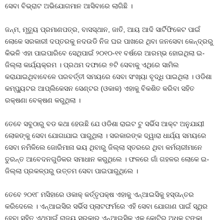
ସେବା ବିଭ୍ରାଟ ଅଭିଯୋଗମାନ ଆସିବାରେ ଲାଗିଛି ।
ଜନ୍ମ, ମୃତ୍ୟୁ ପ୍ରମାଣପତ୍ର, ବାସସ୍ଥାନ, ଜାତି, ଆୟ ଆଦି ସାର୍ଟିଫିକେଟ ପାଇଁ
ଲୋକେ ସରକାରୀ ଦପ୍ତରକୁ ନଦଉଡି ନିଜ ଘର ପାଖରେ ଥିବା ଜନସେବା କେନ୍ଦ୍ରରୁ
କିଭଳି ଏହା ପାଇପାରିବେ ସେଥିପାଇଁ ୨୦୧୦-୧୧ ବର୍ଷରେ ଆରମ୍ଭ ହୋଇଥିଲା ଇ-
ଜିଲ୍ଲା କାର୍ଯ୍ୟକ୍ରମ । ପ୍ରଥମ ଦଫାରେ ୭ଟି ସେବାକୁ ଏଥିରେ ସାମିଲ
କରାଯାଇଥିବାବେଳେ ପରବର୍ତ୍ତୀ ସମୟରେ ସେବା ସଂଖ୍ୟା ବୃଦ୍ଧି ପାଇଥିଲା । ଓଡିଶା
କମ୍ପ୍ୟୁଟର ଆପ୍ଲିକେସନ ସେଣ୍ଟର (ଓକାକ) ଏହାକୁ ବିକଶିତ କରିବା ସହିତ
ରକ୍ଷଣା ବେକ୍ଷଣ କରୁଥିଲା ।
ତେବେ ସବୁଠାରୁ ବଡ କଥା ହେଉଛି ଯେ ଓଡିଶା ରାଇଟ ଟୁ ସର୍ଭିସ ଆକ୍ଟ ଅନୁଯାୟୀ
ଲୋକଙ୍କୁ ସେବା ଯୋଗାଯାଇ ପାରୁଥିଲା । ସରକାରଙ୍କ ଦ୍ୱାରା ଧାର୍ଯ୍ୟ ସମୟରେ
ସେବା ନମିଳିଲେ ଜୋରିମାନା ଭୟ ଥିବାରୁ ଜିଲ୍ଲା ସ୍ତରରେ ଥିବା କର୍ମଚାରୀମାନେ
ତୁରନ୍ତ ଆବେଦନଗୁଡିକର ସମାଧାନ କରୁଥିଲେ । ଫଳରେ ଗାଁ ଗହଳର ଲୋକେ ଇ-
ଜିଲ୍ଲା ପ୍ରକଳ୍ପରୁ ଉତ୍ତମ ସେବା ପାଇପାରୁଥିଲେ ।
ତେବେ ୨୦୧୮ ମସିହାରେ ଓକାକ୍‍ କର୍ତ୍ତୃପକ୍ଷ ଏହାକୁ ଏନ୍‍ଆଇସିକୁ ହସ୍ତାନ୍ତର
କରିଦେଲେ । ଏନ୍‍ଆଇସିର ସର୍ଭିସ ପ୍ଲାଟଫର୍ମରେ ଏହି ସେବା ଯୋଗାଣ ପାଇଁ ସ୍ଥିର
ହେବା ସହିତ ଏଥିପାଇଁ ରାଜ୍ୟ ସରକାର ଏନ୍‍ଆଇସିକୁ ଏକ କୋଟିରୁ ଅଧିକ ଟଙ୍କା