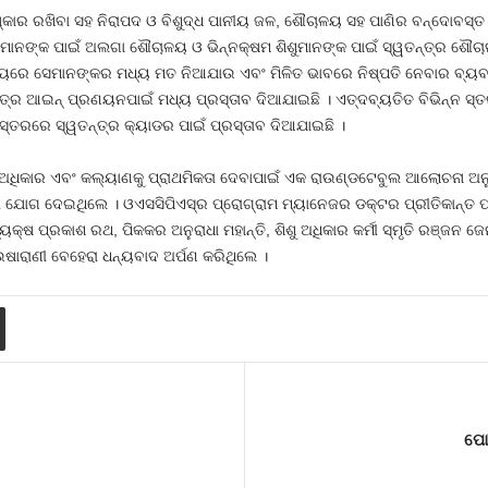
ିଷ୍କାର ରଖିବା ସହ ନିରାପଦ ଓ ବିଶୁଦ୍ଧ ପାନୀୟ ଜଳ, ଶୌଚାଳୟ ସହ ପାଣିର ବନ୍ଦୋବସ୍ତ
ମାନଙ୍କ ପାଇଁ ଅଲଗା ଶୌଚାଳୟ ଓ ଭିନ୍ନକ୍ଷମ ଶିଶୁମାନଙ୍କ ପାଇଁ ସ୍ୱତନ୍ତ୍ର ଶୌଚା
ମୟରେ ସେମାନଙ୍କର ମଧ୍ୟ ମତ ନିଆଯାଉ ଏବଂ ମିଳିତ ଭାବରେ ନିଷ୍ପତି ନେବାର ବ୍ୟବସ୍
ତ୍ର ଆଇନ୍‍ ପ୍ରଣୟନପାଇଁ ମଧ୍ୟ ପ୍ରସ୍ତାବ ଦିଆଯାଇଛି । ଏତ୍‍ଦବ୍ୟତିତ ବିଭିନ୍ନ ସ୍ତରର
କ ସ୍ତରରେ ସ୍ୱତନ୍ତ୍ର କ୍ୟାଡର ପାଇଁ ପ୍ରସ୍ତାବ ଦିଆଯାଇଛି ।
କ ଅଧିକାର ଏବଂ କଲ୍ୟାଣକୁ ପ୍ରାଥମିକତା ଦେବାପାଇଁ ଏକ ରାଉଣ୍ଡଟେବୁଲ ଆଲୋଚନା ଅନୁଷ
କର୍ମୀ ଯୋଗ ଦେଇଥିଲେ । ଓଏସସିପିଏସ୍‍ର ପ୍ରୋଗ୍ରାମ ମ୍ୟାନେଜର ଡକ୍ଟର ପ୍ରୀତିକାନ୍ତ 
କ୍ଷ ପ୍ରକାଶ ରଥ, ପିକକର ଅନୁରାଧା ମହାନ୍ତି, ଶିଶୁ ଅଧିକାର କର୍ମୀ ସ୍ମୃତି ରଞ୍ଜନ 
ଉଷାରାଣୀ ବେହେରା ଧନ୍ୟବାଦ ଅର୍ପଣ କରିଥିଲେ ।
ପୋ