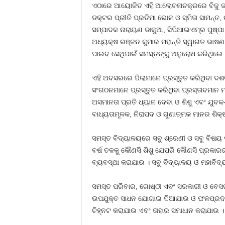
ଏଠାରେ ଆୟୋଜିତ ଏହି ଆଲୋଚନାଚକ୍ରରେ ବିଜୁ ଜନତା
ଡକ୍ଟର ପ୍ରୀତି ପ୍ରତିମା ଭୋଳ ଓ ସ୍ମିତା ସାମନ୍ତ
ସମ୍ପାଦକ ନାରାୟଣ ଡାକୁଆ, ସିପିଆଇଏମ୍‍ର ପୁଷ୍ପା
ଅଧ୍ୟକ୍ଷ ରଞ୍ଜନ କୁମାର ମହାନ୍ତି ସ୍ୱାଗତ ଭାଷଣ
ପାଇବ ସେଥିପାଇଁ ସମସ୍ତଙ୍କୁ ଅନୁରୋଧ କରିଥିଲେ 
ଏହି ଅବସରରେ ପିଲାମାନେ ପ୍ରସ୍ତୁତ କରିଥିବା ଦଶଟି
ସଂଗଠନମାନେ ପ୍ରସ୍ତୁତ କରିଥିବା ପ୍ରସ୍ତାବମାନ ମ
ଅସମାନତା ପ୍ରତି ଧ୍ୟାନ ଦେବା ଓ ଶିଶୁ ଏବଂ ଯୁବକ-ଯ
ବାଧ୍ୟତାମୂଳକ, ନିରାପଦ ଓ ଗୁଣାତ୍ମକ ମାନର ଶିକ୍ଷା 
ସମସ୍ତ ବିଦ୍ୟାଳୟରେ ସବୁ ଶ୍ରେଣୀ ଓ ସବୁ ବିଷୟ
ବର୍ଷ ତଳକୁ କୌଣସି ଶିଶୁ ଯେପରି କୌଣସି ପ୍ରକାରର
ବ୍ୟବସ୍ଥା କରାଯାଉ । ସବୁ ବିଦ୍ୟାଳୟ ଓ ମହାବିଦ
ସମସ୍ତ ପରିବାର, ଗୋଷ୍ଠୀ ଏବଂ ସରକାରୀ ଓ ବେସରକାର
ଉପଯୁକ୍ତ ସାଧନ ଯୋଗାଇ ଦିଆଯାଉ ଓ ଫଳପ୍ରଦ ଭାବେ 
ଚିହ୍ନଟ କରାଯାଉ ଏବଂ ତାହାର ସମାଧାନ କରାଯାଉ ।