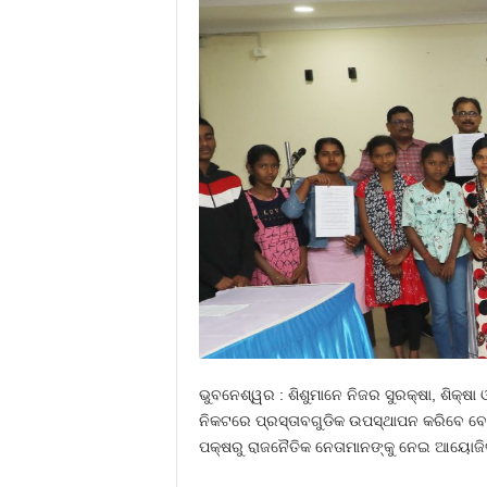
ଭୁବନେଶ୍ୱର : ଶିଶୁମାନେ ନିଜର ସୁରକ୍ଷା, ଶିକ୍ଷ
ନିକଟରେ ପ୍ରସ୍ତାବଗୁଡିକ ଉପସ୍ଥାପନ କରିବେ ବୋଲି
ପକ୍ଷରୁ ରାଜନୈତିକ ନେତାମାନଙ୍କୁ ନେଇ ଆୟୋଜ