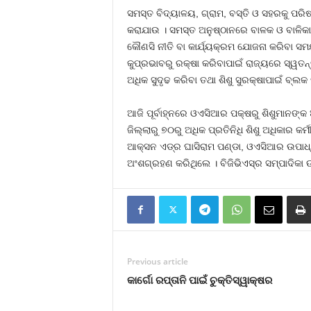
ସମସ୍ତ ବିଦ୍ୟାଳୟ, ଗ୍ରାମ, ବସ୍ତି ଓ ସହରକୁ ପର
କରାଯାଉ । ସମସ୍ତ ଅନୁଷ୍ଠାନରେ ବାଳକ ଓ ବାଳିକା
କୌଣସି ନୀତି ବା କାର୍ଯ୍ୟକ୍ରମ ଯୋଜନା କରିବା ସ
କୁପ୍ରଭାବରୁ ରକ୍ଷା କରିବାପାଇଁ ରାଜ୍ୟରେ ସ୍ୱତନ୍
ଅଧିକ ସୁଦୃଢ କରିବା ତଥା ଶିଶୁ ସୁରକ୍ଷାପାଇଁ ବ୍ଲ
ଆଜି ପୂର୍ବାହ୍ନରେ ଓଏସିଆର ପକ୍ଷରୁ ଶିଶୁମାନଙ୍
ଜିଲ୍ଲାରୁ ୭୦ରୁ ଅଧିକ ପ୍ରତିନିଧି ଶିଶୁ ଅଧିକାର 
ଆକ୍ସନ ଏଡ୍‍ର ଘାସିରାମ ପଣ୍ଡା, ଓଏସିଆର ଉପାଧ୍ୟ
ଅଂଶଗ୍ରହଣ କରିଥିଲେ । ବିଜିଭିଏସ୍‍ର ସମ୍ପାଦିକା 
Previous article
କାର୍ଗୋ ରପ୍ତାନି ପାଇଁ ଚୁକ୍ତିସ୍ୱାକ୍ଷର