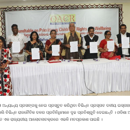
ା ଓ ଅନ୍ୟାନ୍ୟ ପ୍ରସଙ୍ଗକୁ ନେଇ ପ୍ରସ୍ତୁତ କରିଥିବା ବିଭିନ୍ନ ପ୍ରସ୍ତାବ ଦଳୀୟ ଇସ୍ତ
 ବିଭିନ୍ନ ରାଜନୈତିକ ଦଳର ପ୍ରତିନିଧିମାନେ ଦୃଢ ପ୍ରତିଶ୍ରୁତି ଦେଇଛନ୍ତି । ଓଡିଶ
ିତ ଏକ ରାଜ୍ୟରୀୟ ଆଲୋଚନାଚକ୍ରରେ ଏଭଳି ମତପ୍ରକାଶ ପାଇଛି ।