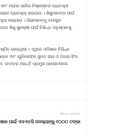
 ଏବଂ ମଇଳା ପାଣିର ନିଷ୍କାସନର ବ୍ୟବସ୍ଥା
ଳୟର ବ୍ୟବସ୍ଥା କରାଯାଉ । ଶିଶୁମାନଙ୍କ ପାଇଁ
ଥା କରାଯାଉ । ପିଲାମାନଙ୍କୁ ତମାଖୁର
େ ଶିଶୁ ସୁରକ୍ଷା ପାଇଁ ବିଭିନ୍ନ ଅନୁଷ୍ଠାନକୁ
୍ଠିତ ହୋଇଥିଲା । ଏଥିରେ ଓଡିଶାର ବିଭିନ୍ନ
ପଣ୍ଡା ଏବଂ ୟୁନିସେଫ୍‍ର ସୁଗତ ରାୟ ଓ ଅଜୟ ସିଂହ,
ଜେନା, ଉବାଚକ ମହାନ୍ତି ପ୍ରମୁଖ ଆଲୋଚନାରେ
Next article
ଷାକ ପାଇଁ ଏସଏଚଜି ସଦସ୍ୟଙ୍କୁ ୧୦୦୦ ଟଙ୍କା