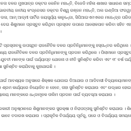
 ଦଳର ମୁଖପାତ୍ର ଡକ୍ଟର ଲେନିନ ମହାନ୍ତି, ବିଜେଡି ମହିଳା ଶାଖାର ସାଧାରଣ ସମ୍ପାଦି
, ଭାରତୀୟ ଜାତୀୟ କଂଗ୍ରେସର ଡକ୍ଟର ବିଶ୍ୱ ରଞ୍ଜନ ମହାନ୍ତି, ଅଲ ଇଣ୍ଡିଆ ଫରୱାର୍ଡ 
 ଦାସ, ଆମ୍‍ ଆଦ୍‍ମୀ ପାର୍ଟିର ଜୟସୂର୍ଯ୍ୟ କାନୁନ୍‍ଗୋ, ସିପିଆଇଏମଏଲର ମହେନ୍ଦ୍ର ପ
 ଦେଇ ଶିଶୁମାନେ ପ୍ରସ୍ତୁତ କରିଥିବା ପ୍ରସ୍ତାବ ଉପରେ ଆଲୋକପାତ କରିବା ସହିତ ଏହ
।
 ପ୍ରସ୍ତାବକୁ ଉପସ୍ଥିତ ରାଜନୈତିକ ଦଳର ପ୍ରତିନିଧିମାନଙ୍କୁ ହସ୍ତାନ୍ତର କରିଥିଲେ । 
ଧ୍ୟ ରାଜନୈତିକଳ ଦଳର ପ୍ରତିନିଧିମାନଙ୍କୁ ପ୍ରଦାନ କରିଥିଲେ । ପିଲାମାନେ ପ୍ରସ୍ତୁତ
ୁବତୀ ମାନଙ୍କ ପାଇଁ ପର୍ଯ୍ୟାପ୍ତ ଯୋଜନା ଓ ନୀତି ସୁନିଶ୍ଚିତ କରିବା ଏବଂ ୧୮ ବର୍ଷ ପର୍
ସୁନିଶ୍ଚିତ କରାଯିବାକୁ କୁହାଯାଇଛି ।
 ପାଇଁ ଆବଶ୍ୟକ ଅନୁସାରେ ଶିକ୍ଷକ ଯୋଗାଇ ଦିଆଯାଉ ଓ ଆଦିବାସୀ ବିଦ୍ୟାଳୟମାନଙ୍କ
 ଶ୍ରମ କାର୍ଯ୍ୟରେ ନିୟୋଜିତ ନ ହେବେ, ତାହା ସୁନିଶ୍ଚିତ କରାଯାଉ ଏବଂ ଉଦ୍ଧାର ହୋ
୍ୟାଳୟ ମାନଙ୍କରେ ଧନ୍ଦାମୂଳକ ତାଲିମ ପ୍ରଦାନ ପାଇଁ ବ୍ୟବସ୍ଥା କରାଯାଉ ।
ୀ ଅନୁଷ୍ଠାନରେ ଶିଶୁମାନଙ୍କର ସୁରକ୍ଷା ଓ ନିରାପତ୍ତାକୁ ସୁନିଶ୍ଚିତ କରାଯାଉ । ଶିଶୁ
ତଦାରଖ କରାଯାଉ । ପ୍ରାକୃତିକ ବିପର୍ଯ୍ୟୟ ପୂର୍ବରୁ, ପରେ ଓ ବିପର୍ଯ୍ୟୟ ସମୟରେ ଶି