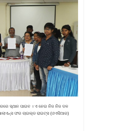
ାହାରରେ ସ୍ଥାନ ପାଇବ । ଏ ନେଇ ନିଜ ନିଜ ଦଳ
ା ଆଲାଏନ୍ସ ଫର ଚାଇଲ୍ଡ ରାଇଟ୍‍ସ (ଓଏସିଆର)