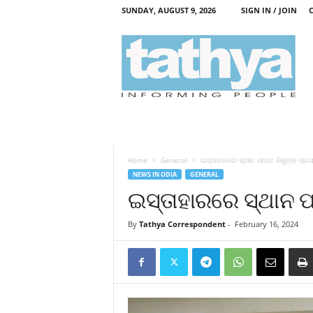
SUNDAY, AUGUST 9, 2026
SIGN IN / JOIN
T
a
t
h
y
a
Home
General
ଇସ୍ତାହାରରେ ସ୍ଥାନ ପାଇବ ଶିଶୁଙ୍କ ପ୍ରସ
NEWS IN ODIA
GENERAL
ଇସ୍ତାହାରରେ ସ୍ଥାନ ପ
By
Tathya Correspondent
-
February 16, 2024