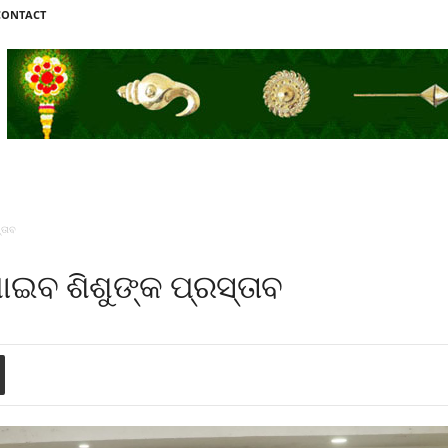
CONTACT
୍ତାବ
ାଇବ ଶିଶୁଙ୍କ ପ୍ରସ୍ତାବ