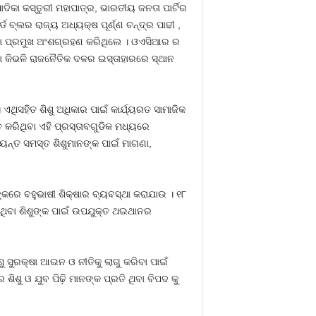
କା କସ୍ତୁରୀ ମହାପାତ୍ର, ଭାରତୀୟ ଜନତା ପାର୍ଟିର
ବ୍ଲର ରାଜ୍ୟ ଅଧ୍ୟକ୍ଷ ପୂର୍ଣ୍ଣ ଚନ୍ଦ୍ର ପାଢୀ ,
ରିଡା ପ୍ରମୁଖ ଅଂଶଗ୍ରହଣ କରିଥିଲେ । ଓଏସିଆର ର
ା କିଭଳି ରାଜନୈତିକ ଦଳର ଇସ୍ତାହାରରେ ସ୍ଥାନ
ଏଥିସହିତ ଶିଶୁ ଅଧିକାର ପାଇଁ କାର୍ଯ୍ୟରତ ସାମାଜିକ
 କରିଥିବା ଏହି ପ୍ରସ୍ତାବଗୁଡିକ ମଧ୍ୟରେ
ଯ୍ୟନ୍ତ ସମସ୍ତ ଶିଶୁମାନଙ୍କ ପାଇଁ ମାଗଣା,
ରେ ବହୁଭାଷୀ ଶିକ୍ଷାର ବ୍ୟବସ୍ଥା କରାଯାଉ । ୧୮
ଇଥିବା ଶିଶୁଙ୍କ ପାଇଁ ଉପଯୁକ୍ତ ଥଇଥାନର
 ସୁରକ୍ଷା ଆଇନ ଓ ନୀତିକୁ ଲାଗୁ କରିବା ପାଇଁ
ଶୁ ଓ ଯୁବ ପିଢ଼ି ମାନଙ୍କ ପ୍ରତି ଥିବା ବିପଦ କୁ