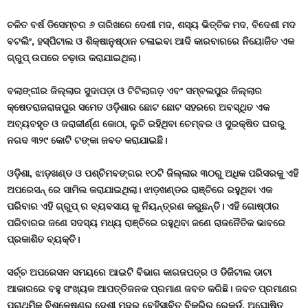
ଚଳିତ
ବର୍ଷ
ଡିସେମ୍ବର
୬
ତାରିଖରେ
ଦେଶୀ
ମଦ
,
ଶସ୍ୟ
ଭିତ୍ତିକ
ମଦ
,
ବିଦେଶୀ
ମଦ
ବଟଲିଂ
,
ହସ୍ପିଟାଲ
ଓ
ଶିକ୍ଷାନୁଷ୍ଠାନ
ଚଳାଇବା
ଆଦି
କାରବାରରେ
ନିୟୋଜିତ
ଏକ
ଗ୍ରୁପ୍
ଉପରେ
ଚଢ଼ାଉ
କରାଯାଇଥିଲା
।
ବଲାଙ୍ଗୀର
ଜିଲ୍ଲାର
ସୁଦାପଡ଼ା
ଓ
ଟିଟିଲାଗଡ଼
ଏବଂ
ସମ୍ବଲପୁର
ଜିଲ୍ଲାର
କ୍ଷେତରାଜରାଜପୁର
ସମେତ
ଓଡ଼ିଶାର
ଛୋଟ
ଛୋଟ
ସହରରେ
ଅବସ୍ଥିତ
ଏକ
ଅବ୍ୟବହୃତ
ଓ
ଜରାଜୀର୍ଣ୍ଣ
କୋଠା
,
ଲୁଚି
ରହିଥିବା
ଚେମ୍ବର
ଓ
ସୁରକ୍ଷିତ
ଘରରୁ
ନଗଦ
୩୨୯
କୋଟି
ଟଙ୍କା
ଜବତ
କରାଯାଇଛି
।
ଓଡ଼ିଶା
,
ଝାଡ଼ଖଣ୍ଡ
ଓ
ପଶ୍ଚିମବଙ୍ଗର
୧୦ଟି
ଜିଲ୍ଲାର
୩୦ରୁ
ଅଧିକ
ପରିସରକୁ
ଏହି
ଅପରେସନ୍
ରେ
ସାମିଲ
କରାଯାଇଥିଲା।
ଝାଡ଼ଖଣ୍ଡର
ରାଞ୍ଚିରେ
ରହୁଥିବା
ଏକ
ପରିବାର
ଏହି
ଗ୍ରୁପ୍
ର
ବ୍ୟବସାୟ
କୁ
ନିୟନ୍ତ୍ରଣ
କରୁଛନ୍ତି।
ଏହି
ଗୋଷ୍ଠୀର
ପରିବାରର
ଜଣେ
ସଦସ୍ୟ
ମଧ୍ୟ
ରାଞ୍ଚିରେ
ରହୁଥିବା
ଜଣେ
ରାଜନୈତିକ
ଭାବରେ
ପ୍ରକାଶିତ
ବ୍ୟକ୍ତି
।
ସର୍ଚ୍ଚ
ଅପରେସନ
ସମୟରେ
ଆଇଟି
ବିଭାଗ
କାଗଜପତ୍ର
ଓ
ଡିଜିଟାଲ
ଡାଟା
ଆକାରରେ
ବହୁ
ସଂଖ୍ୟକ
ଆପତ୍ତିଜନକ
ପ୍ରମାଣ
ଜବତ
କରିଛି।
ଜବତ
ପ୍ରମାଣର
ପ୍ରାଥମିକ
ବିଶ୍ଳେଷଣରୁ
ଦେଶୀ
ମଦର
ବେହିସାବିତ
ବିକ୍ରିର
ରେକର୍ଡ
,
ଅଘୋଷିତ