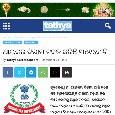
Home
General
ଆୟକର ବିଭାଗ ଜବତ କରିଛି ୩୫୧କୋଟି
NEWS IN ODIA
GENERAL
ଆୟକର ବିଭାଗ ଜବତ କରିଛି ୩୫୧କୋଟି
By
Tathya Correspondent
-
December 21, 2023
ଭୁବନେଶ୍ୱର: ଆୟକର ବିଭାଗ ଆଜି ଜଣେ
ମଦ ବ୍ୟବସାୟୀଙ୍କ ଉପରେ ଚଢ଼ାଉ କରି
୩୫୧ କୋଟିରୁ ଅଧିକ ଟଙ୍କାର ଅଘୋଷିତ
ନଗଦ ଟଙ୍କା ଓ ୨ କୋଟି ୮୦ ଲକ୍ଷରୁ ଅଧିକ
ଟଙ୍କାର ହିସାବହୀନ ଅଳଙ୍କାର ଜବତ କରିଛି।