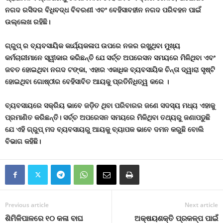
ନଗଦ
ରସିଦର
ବିଧିବଦ୍ଧ
ବିବରଣୀ
ଏବଂ
ବେହିସାବହୀନ
ନଗଦ
ପରିବହନ
ପାଇଁ
ଉଲ୍ଲେଖ
ରହିଛି
।
ଗ୍ରୁପ୍
ର
ବ୍ୟବସାୟିକ
କାର୍ଯ୍ୟକଳାପ
ଉପରେ
ନଜର
ରଖୁଥିବା
ମୁଖ୍ୟ
କର୍ମଚାରୀମାନେ
ସ୍ୱୀକାର
କରିଛନ୍ତି
ଯେ
ସର୍ଚ୍ଚ
ଅପରେସନ
ସମୟରେ
ମିଳିଥିବା
ଏବଂ
ଜବତ
ହୋଇଥିବା
ନଗଦ
ଟଙ୍କା
,
ଏହାର
ଏକାଧିକ
ବ୍ୟବସାୟିକ
ଚିନ୍ତା
ଦ୍ୱାରା
ସୃଷ୍ଟି
ହୋଇଥିବା
ଗୋଷ୍ଠୀର
ବେହିସାବିତ
ଆୟକୁ
ପ୍ରତିନିଧିତ୍ୱ
କରେ
।
ବ୍ୟବସାୟରେ
ସକ୍ରିୟ
ଭାବେ
ଜଡ଼ିତ
ଥିବା
ପରିବାରର
ଜଣେ
ସଦସ୍ୟ
ମଧ୍ୟ
ଏହାକୁ
ପ୍ରମାଣିତ
କରିଛନ୍ତି।
ସର୍ଚ୍ଚ
ଅପରେସନ
ସମୟରେ
ମିଳିଥିବା
ତଥ୍ୟରୁ
ଜଣାପଡୁଛି
ଯେ
ଏହି
ଗ୍ରୁପ୍
ମଦ
ବ୍ୟବସାୟରୁ
ଆୟକୁ
ବ୍ୟାପକ
ଭାବେ
ଦମନ
କରୁଛି
ବୋଲି
ବିଭାଗ
କହିଛି
।
Previous article
Next article
ଶିମିଳିପାଳରେ ୧୦ କଳା ବାଘ
ଅକ୍ଷୟଶକ୍ତି ପ୍ରକଳ୍ପ ପାଇଁ