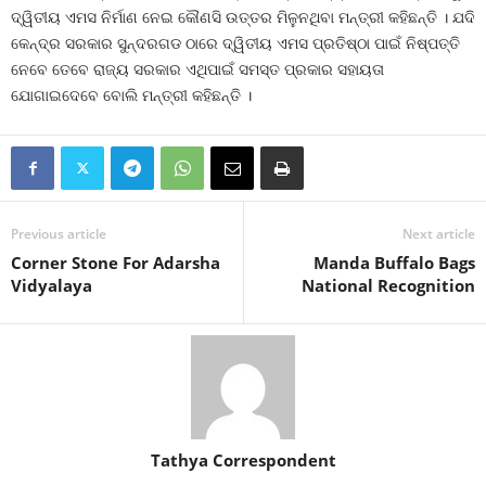
ଦ୍ୱିତୀୟ ଏମସ ନିର୍ମାଣ ନେଇ କୌଣସି ଉତ୍ତର ମିଳୁନଥିବା ମନ୍ତ୍ରୀ କହିଛନ୍ତି । ଯଦି
କେନ୍ଦ୍ର ସରକାର ସୁନ୍ଦରଗଡ ଠାରେ ଦ୍ୱିତୀୟ ଏମସ ପ୍ରତିଷ୍ଠା ପାଇଁ ନିଷ୍ପତ୍ତି
ନେବେ ତେବେ ରାଜ୍ୟ ସରକାର ଏଥିପାଇଁ ସମସ୍ତ ପ୍ରକାର ସହାୟତା
ଯୋଗାଇଦେବେ ବୋଲି ମନ୍ତ୍ରୀ କହିଛନ୍ତି ।
Previous article
Next article
Corner Stone For Adarsha
Manda Buffalo Bags
Vidyalaya
National Recognition
Tathya Correspondent