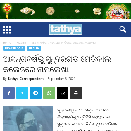
Home
Health
ଆସନ୍ତାବର୍ଷରୁ ସୁନ୍ଦରଗଡ ମେଡିକାଲ କଲେଜରେ ନାମଲେଖା
NEWS IN ODIA
HEALTH
ଆସନ୍ତାବର୍ଷରୁ ସୁନ୍ଦରଗଡ ମେଡିକାଲ
କଲେଜରେ ନାମଲେଖା
By
Tathya Correspondent
-
September 6, 2021
ଭୁବନେଶ୍ୱର : ଆସନ୍ତା ୨୦୨୨-୨୩
ଶିକ୍ଷାବର୍ଷରୁ ଏନ୍‍ଟିପିସି ସହାୟତାରେ
ସୁନ୍ଦରଗଡ ଠାରେ ନିର୍ମାଣାଧିନ ମେଡିକାଲ