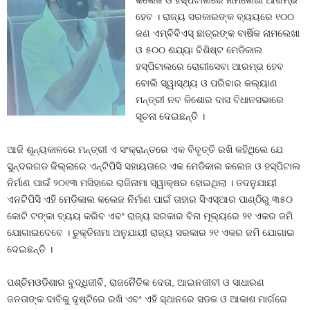
କଲେଜ ଓ ହସ୍ପିଟାଲରେ ନାମଲେଖା ଆରମ୍ଭ
ହେବ । ରାଜ୍ୟ ସରକାରଙ୍କ ବ୍ୟୟରେ ୧୦୦
ଜଣ ଏମ୍‍ବିବିଏସ୍‍ ଛାତ୍ରଙ୍କ ବାର୍ଷିକ ନାମଲେଖା
ଓ ୫୦୦ ଶଯ୍ୟା ବିଶିଷ୍ଟ ମେଡିକାଲ
ହସ୍ପିଟାଲରେ ରୋଗୀସେବା ଆରମ୍ଭ ହେବ
ବୋଲି ସ୍ୱାସ୍ଥ୍ୟ ଓ ପରିବାର କଲ୍ୟାଣ
ମନ୍ତ୍ରୀ ନବ କିଶୋର ଦାସ ବିଧାନସଭାରେ
ସୂଚନା ଦେଇଛନ୍ତି ।
ଆଜି ଶୂନ୍ୟକାଳରେ ମନ୍ତ୍ରୀ ଏ ସଂକ୍ରାନ୍ତରେ ଏକ ବିବୃତ୍ତି ରଖି କହିଥିଲେ ଯେ
ସୁନ୍ଦରଗଡ ଜିଲ୍ଲାରେ ଏନ୍‍ଟିପିସି ସହାୟତାରେ ଏକ ମେଡିକାଲ କଲେଜ ଓ ହସ୍ପିଟାଲ
ନିର୍ମାଣ ପାଇଁ ୨୦୧୩ ମସିହାରେ ରାଜିନାମା ସ୍ୱାକ୍ଷର ହୋଇଥିଲା । ତଦନୁଯାୟୀ
ଏନଟିପିସି ଏହି ମେଡିକାଲ କଲେଜ ନିର୍ମାଣ ପାଇଁ ତାହାର ସିଏସ୍‍ଆର ପାଣ୍ଠିରୁ ୩୫୦
କୋଟି ଟଙ୍କା ବ୍ୟୟ କରିବ ଏବଂ ରାଜ୍ୟ ସରକାର ବିନା ମୂଲ୍ୟରେ ୨୧ ଏକର ଜମି
ଯୋଗାଇଦେବେ । ଚୁକ୍ତିନାମା ଅନୁଯାୟୀ ରାଜ୍ୟ ସରକାର ୨୧ ଏକର ଜମି ଯୋଗାଇ
ଦେଇଛନ୍ତି ।
ପଶ୍ଚିମଓଡିଶାର ବୁଦ୍ଧିଜୀବି, ରାଜନୈତିକ ଦେତା, ଆଇନଜୀବୀ ଓ ସାଧାରଣ
ଜନତାଙ୍କ ଦାବିକୁ ଦୃଷ୍ଟିରେ ରଖି ଏବଂ ଏହି ସ୍ଥାନରେ ସଡକ ଓ ଆକାଶ ମାର୍ଗରେ