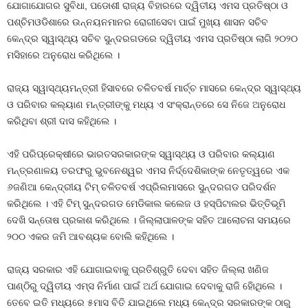
ଯୋଗାଯୋଗର ସୁବିଧା, ପଡୋଶୀ ରାଜ୍ୟ ବିହାରରେ ଦ୍ୱିତୀୟ ଏମସ ପ୍ରତିଷ୍ଠା ଓ
ପଶ୍ଚିମଓଡିଶାରେ ଉନ୍ନୟନମାନର ରୋଗୀସେବା ପାଇଁ ମୁଖ୍ୟ ଶାସନ ସଚିବ
କେନ୍ଦ୍ର ସ୍ୱାସ୍ଥ୍ୟ ସଚିବ ସୁନ୍ଦରଗଡରେ ଦ୍ୱିତୀୟ ଏମସ ପ୍ରତିଷ୍ଠା ଲାଗି ୨୦୨୦
ମସିହାରେ ଅନୁରୋଧ କରିଥିଲେ ।
ରାଜ୍ୟ ସ୍ୱାସ୍ଥ୍ୟମନ୍ତ୍ରୀ ହିସାବରେ ଚଳିତବର୍ଷ ମାର୍ଚ୍ଚ ମାସରେ କେନ୍ଦ୍ର ସ୍ୱାସ୍ଥ୍ୟ
ଓ ପରିବାର କଲ୍ୟାଣ ମନ୍ତ୍ରୀଙ୍କୁ ମଧ୍ୟ ଏ ସଂକ୍ରାନ୍ତରେ ସେ ନିଜେ ଅନୁରୋଧ
କରିଥିବା ଶ୍ରୀ ଦାସ କହିଥିଲେ ।
ଏହି ପରିପ୍ରେକ୍ଷୀରେ ଭାରତସରକାରଙ୍କ ସ୍ୱାସ୍ଥ୍ୟ ଓ ପରିବାର କଲ୍ୟାଣ
ମନ୍ତ୍ରଣାଳୟ ତରଫରୁ ଭୁବନେଶ୍ୱର ଏମସ ନିର୍ଦ୍ଦେଶିକାଙ୍କ ନେତୃତ୍ୱରେ ଏକ
୬ଜଣିଆ କେନ୍ଦ୍ରୀୟ ଟିମ୍‍ ଚଳିତବର୍ଷ ଏପ୍ରିଲମାସରେ ସୁନ୍ଦରଗଡ ପରିଦର୍ଶନ
କରିଥିଲେ । ଏହି ଟିମ୍‍ ସୁନ୍ଦରଗଡ ମେଡିକାଲ କଲେଜ ଓ ହସ୍ପିଟାଲର ଭିତ୍ତିଭୂମି
ଦେଖି ସନ୍ତୋଷ ପ୍ରକାଶ କରିଥିଲେ । ଜିଲ୍ଲାପାଳଙ୍କ ସହିତ ଆଲୋଚନା ସମୟରେ
୨୦୦ ଏକର ଜମି ଆବଶ୍ୟକ ବୋଲି କହିଥିଲେ ।
ରାଜ୍ୟ ସରକାର ଏହି ଯୋଗାଇବାକୁ ପ୍ରତିଶ୍ରୁତି ଦେବା ସହିତ ଜିଲ୍ଲା ଖଣିଜ
ପାଣ୍ଠିରୁ ଦ୍ୱିତୀୟ ଏମ୍‍ସ ନିର୍ମାଣ ପାଇଁ ଅର୍ଥ ଯୋଗାଇ ଦେବାକୁ ରାଜି ହୋିଥିଲେ ।
ତେବେ ଇତି ମଧ୍ୟରେ ୫ମାସ ବିତି ଯାଇଥିଲେ ମଧ୍ୟ କେନ୍ଦ୍ର ସରକାରଙ୍କ ଠାରୁ