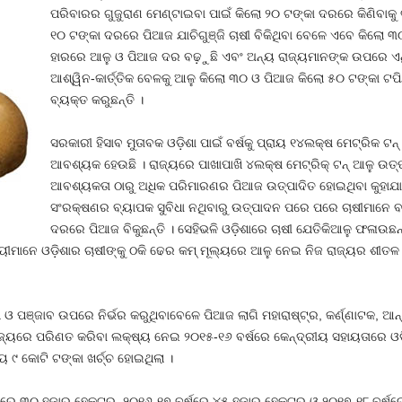
ପରିବାରର ଗୁଜୁରାଣ ମେଣ୍ଟାଇବା ପାଇଁ କିଲୋ ୨୦ ଟଙ୍କା ଦରରେ କିଣିବାକ
୧୦ ଟଙ୍କା ଦରରେ ପିଆଜ ଯାଚିଗୁଞ୍ଜି ଚାଷୀ ବିକିଥିବା ବେଳେ ଏବେ କିଲୋ ୩୦
ହାରରେ ଆଳୁ ଓ ପିଆଜ ଦର ବଢ଼ୁଛି ଏବଂ ଅନ୍ୟ ରାଜ୍ୟମାନଙ୍କ ଉପରେ ଏଥିଲାଗ
ଆଶ୍ୱିନ-କାର୍ତ୍ତିକ ବେଳକୁ ଆଳୁ କିଲୋ ୩୦ ଓ ପିଆଜ କିଲୋ ୫୦ ଟଙ୍କା ଟପ
ବ୍ୟକ୍ତ କରୁଛନ୍ତି ।
ସରକାରୀ ହିସାବ ମୁତାବକ ଓଡ଼ିଶା ପାଇଁ ବର୍ଷକୁ ପ୍ରାୟ ୧୪ଲକ୍ଷ ମେଟ୍ରିକ ଟନ
ଆବଶ୍ୟକ ହେଉଛି । ରାଜ୍ୟରେ ପାଖାପାଖି ୪ଲକ୍ଷ ମେଟ୍ରିକ୍‍ ଟନ୍‍ ଆଳୁ ଉତ
ଆବଶ୍ୟକତା ଠାରୁ ଅଧିକ ପରିମାରଣର ପିଆଜ ଉତ୍ପାଦିତ ହୋଇଥିବା କୁହାଯ
ସଂରକ୍ଷଣର ବ୍ୟାପକ ସୁବିଧା ନଥିବାରୁ ଉତ୍ପାଦନ ପରେ ପରେ ଚାଷୀମାନେ 
ଦରରେ ପିଆଜ ବିକୁଛନ୍ତି । ସେହିଭଳି ଓଡ଼ିଶାରେ ଚାଷୀ ଯେତିକିଆଳୁ ଫଳାଉଛନ୍
ୀମାନେ ଓଡ଼ିଶାର ଚାଷୀଙ୍କୁ ଠକି ଢେର କମ୍‍ ମୂଲ୍ୟରେ ଆଳୁ ନେଇ ନିଜ ରାଜ୍ୟର ଶୀତଳ 
 ପଞ୍ଜାବ ଉପରେ ନିର୍ଭର କରୁଥିବାବେଳେ ପିଆଜ ଲାଗି ମହାରାଷ୍ଟ୍ର, କର୍ଣ୍ଣାଟକ, ଆନ୍ଧ
ାଜ୍ୟରେ ପରିଣତ କରିବା ଲକ୍ଷ୍ୟ ନେଇ ୨୦୧୫-୧୬ ବର୍ଷରେ କେନ୍ଦ୍ରୀୟ ସହାୟତାରେ ଓ
ୟ ୯ କୋଟି ଟଙ୍କା ଖର୍ଚ୍ଚ ହୋଇଥିଲା ।
ଡ଼ିଶାରେ ୩୦ ହଜାର ହେକ୍ଟର, ୨୦୧୬-୧୭ ବର୍ଷରେ ୪୫ ହଜାର ହେକ୍ଟର ଓ ୨୦୧୭-୧୮ ବର୍