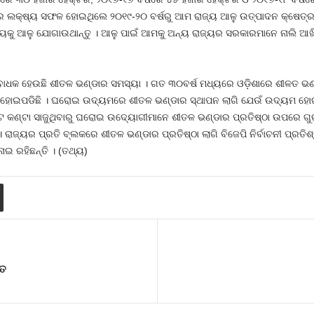
ଶନର ଲକ୍ଷ୍ୟ ସଫଳ ହୋଇଥିଲେ ୨୦୧୯-୨୦ ବର୍ଷରୁ ଆମ ରାଜ୍ୟ ଆଳୁ ଉତ୍ପାଦନ କ୍ଷେତ୍ର
ୁ ଆଳୁ ଯୋଗାଉଥାନ୍ତୁ । ଆଳୁ ପାଇଁ ଆମକୁ ଅନ୍ୟ ରାଜ୍ୟର ସରକାରମାନେ ନାଲି ଆଖି
 ବାଧକ ହେଉଛି ଶୀତଳ ଭଣ୍ଡାର ସମସ୍ୟା । ଗତ ୩୦ବର୍ଷ ମଧ୍ୟରେ ଓଡ଼ିଶାରେ ଶୀଳତ ଭଣ୍ଡା
 ହୋଇପଡିଛି । ଘରୋଇ ଉଦ୍ୟମରେ ଶୀତଳ ଭଣ୍ଡାର ସ୍ଥାପନ ଲାଗି ଯେଉଁ ଉଦ୍ୟମ ହୋଇଥ
କାଟ କଣ୍ଟା ସାଜୁଥିବାରୁ ଘରୋଇ ଉଦ୍ୟୋଗୀମାନେ ଶୀତଳ ଭଣ୍ଡାର ପ୍ରତିଷ୍ଠା ଉପରେ ଗୁ
 । ରାଜ୍ୟର ପ୍ରତି ବ୍ଲକରେ ଶୀତଳ ଭଣ୍ଡାର ପ୍ରତିଷ୍ଠା ଲାଗି ବିଜେପି ନିର୍ବାଚନୀ ପ୍ରତିଶ
ନାଇ ରହିଛନ୍ତି । (ତଥ୍ୟ)
ିତ