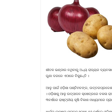
ଶୀତଳ ଭଣ୍ଡାର ନଥିବାରୁ ଅନ୍ୟ ରାଜ୍ୟର ବ୍ୟବସାୟ
ଗୁଣା ଦରରେ ଏଠାରେ ବିକୁଛନ୍ତି ।
ଆଳୁ ପାଇଁ ଓଡ଼ିଶା ପଶ୍ଚିମବଙ୍ଗ, ଉତ୍ତରପ୍ରଦେଶ ଓ
। ଓଡ଼ିଶାକୁ ଆଳୁ ଉତ୍ପାଦନ କ୍ଷେତ୍ରରେ ବକଳା ର
୩ବର୍ଷରେ ରାଷ୍ଟ୍ରୀୟ କୃଷି ବିକାଶ ମାଧ୍ୟମରେ ପ୍ରା
ଧାର୍ଯ୍ୟ ଲକ୍ଷ୍ୟ ମୁତାବକ ୨୦୧୫-୧୬ ବର୍ଷରେ ଓ