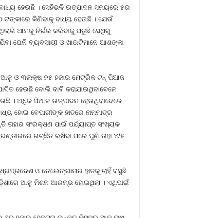
ୁ ବାଧ୍ୟ ହେଉଛି । ସେହିଭଳି ଉତ୍ପାଦନ ସମୟରେ ୫ର
 ଟଙ୍କାରେ କିଣିବାକୁ ବାଧ୍ୟ ହେଉଛି । ଯେଉଁ
ି ଆମକୁ ନିର୍ଭର କରିବାକୁ ପଡୁଛି ସେଥିରୁ
ିଯିବା ଘେନି ବ୍ୟବସାୟୀ ଓ ଖାଉଟିମାନେ ଆଶଙ୍କା
୍‍ ଆଳୁ ଓ ୩ଲକ୍ଷ ୭୫ ହଜାର ମେଟ୍ରିକ ଟନ୍‍ ପିଆଜ
୍ପାଦିତ ହେଉଛି ବୋଲି ଦାବି କରାଯାଉଥିବାବେଳେ
ାଉଛି । ଅଧିକ ପିଆଜ ଉତ୍ପାଦନ ହେଉଥିବାବେଳେ
ବାଧ୍ୟ ହୋଇ ବେପାରୀଙ୍କ ହାତରେ ନାମମାତ୍ର
ତି ତାହାର ସଂରକ୍ଷଣ ପାଇଁ ପର୍ଯ୍ୟାପ୍ତ ସଂଖ୍ୟକ
ଭଣ୍ଡାରରେ ଗଚ୍ଛିତ ରଖିବା ପରେ ପୁଣି ତାହା ୪/୫
୍ରପ୍ରଦେଶ ଓ ତେଲେଙ୍ଗାନାର ହାତକୁ ଚାହିଁ ବସୁଛି
ଡ଼ିଶାରେ ଆଳୁ ମିଶନ ଆରମ୍ଭ ହୋଇଥିଲା । ଏଥିପାଇଁ
ଷରେ ୬୦ ହଜାର ହେକ୍ଟର ଉନ୍ନତ କିସମର ଆଳୁ ଚାଷ