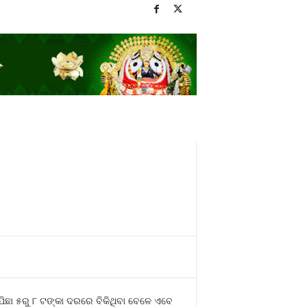
ପିଛା ୫ରୁ ୮ ଟଙ୍କା ଦରରେ ବିକିଥିବା ବେଳେ ଏବେ