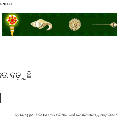
CONTACT
ଳତା ବଢ଼ୁଛି
ଭୁବନେଶ୍ୱର : ତିନିମାସ ତଳେ ଓଡ଼ିଶାର ଚାଷୀ ବେପାରୀମାନଙ୍କୁ ଆଳୁ କିଲୋ 