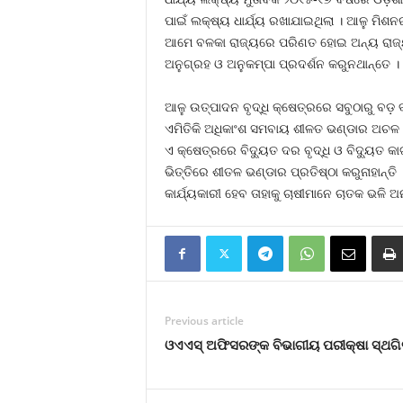
ପାଇଁ ଲକ୍ଷ୍ୟ ଧାର୍ଯ୍ୟ ରଖାଯାଇଥିଲା । ଆଳୁ ମି
ଆମେ ବଳକା ରାଜ୍ୟରେ ପରିଣତ ହୋଇ ଅନ୍ୟ ରାଜ୍ୟକ
ଅନୁଗ୍ରହ ଓ ଅନୁକମ୍ପା ପ୍ରଦର୍ଶନ କରୁନଥାନ୍ତେ ।
ଆଳୁ ଉତ୍ପାଦନ ବୃଦ୍ଧି କ୍ଷେତ୍ରରେ ସବୁଠାରୁ ବଡ଼
ଏମିତିକି ଅଧିକାଂଶ ସମବାୟ ଶୀଳତ ଭଣ୍ଡାର ଅଚଳ
ଏ କ୍ଷେତ୍ରରେ ବିଦ୍ୟୁତ ଦର ବୃଦ୍ଧି ଓ ବିଦ୍ୟୁତ 
ଭିତ୍ତିରେ ଶୀତଳ ଭଣ୍ଡାର ପ୍ରତିଷ୍ଠା କରୁନାହାନ୍ତି
କାର୍ଯ୍ୟକାରୀ ହେବ ତାହାକୁ ଚାଷୀମାନେ ଚାତକ ଭଳି ଅ
Previous article
ଓଏଏସ୍‍ ଅଫିସରଙ୍କ ବିଭାଗୀୟ ପରୀକ୍ଷା ସ୍ଥଗ