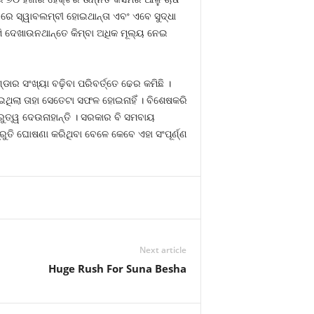
ରେ ସ୍ୱାବଲମ୍ବୀ ହୋଇଥାନ୍ତା ଏବଂ ଏବେ ସୁଦ୍ଧା
 ଦେଖାଉନଥାନ୍ତେ କିମ୍ବା ଅଧିକ ମୂଲ୍ୟ ନେଇ
ର ସଂଖ୍ୟା ବଢ଼ିବା ପରିବର୍ତ୍ତେ ଢେର କମିଛି ।
ିଲା ତାହା ସେତେଟା ସଫଳ ହୋଇନାହିଁ । ବିଶେଷକରି
ରୁତ୍ୱ ଦେଉନାହାନ୍ତି । ସରକାର ବି ସମବାୟ
୍ରୁତି ଘୋଷଣା କରିଥିବା ବେଳେ କେବେ ଏହା ସଂପୂର୍ଣ୍ଣ
Next article
Huge Rush For Suna Besha