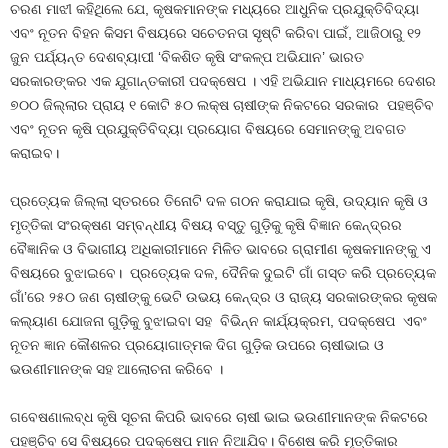
ଚରଣ ମାଝୀ କହିଥିଲେ ଯେ, କୃଷକମାନଙ୍କ ମଧ୍ୟରେ ଆଧୁନିକ ପ୍ରଯୁକ୍ତିବିଦ୍ୟା
ଏବଂ ନୂତନ ବିହନ କିସମ ବିଷୟରେ ସଚେତନତା ସୃଷ୍ଟି କରିବା ପାଇଁ, ଆଜିଠାରୁ ୧୨
ଜୁନ ପର୍ଯ୍ୟନ୍ତ ଦେଶବ୍ୟାପୀ ‘ବିକଶିତ କୃଷି ସଂକଳ୍ପ ଅଭିଯାନ’ ଭାରତ
ସରକାରଙ୍କର ଏକ ଯୁଗାନ୍ତକାରୀ ପଦକ୍ଷେପ । ଏହି ଅଭିଯାନ ମାଧ୍ୟମରେ ଦେଶର
୭୦୦ ଜିଲ୍ଲାର ପ୍ରାୟ ୧ କୋଟି ୫୦ ଲକ୍ଷ ଚାଷୀଙ୍କ ନିକଟରେ ସରକାର ପହଞ୍ଚିବ
ଏବଂ ନୂତନ କୃଷି ପ୍ରଯୁକ୍ତିବିଦ୍ୟା ପ୍ରୟୋଗ ବିଷୟରେ ସେମାନଙ୍କୁ ଅବଗତ
କରାଇବ।
ପ୍ରତ୍ୟେକ ଜିଲ୍ଲା ସ୍ତରରେ ତିନୋଟି ଦଳ ଗଠନ କରାଯାଇ କୃଷି, ଉଦ୍ୟାନ କୃଷି ଓ
ମୃତ୍ତିକା ସଂରକ୍ଷଣ ସମ୍ବନ୍ଧୀୟ ବିଷୟ ବସ୍ତୁ ଗୁଡ଼ିକୁ କୃଷି ବିଜ୍ଞାନ କେନ୍ଦ୍ରର
ବୈଜ୍ଞାନିକ ଓ ବିଭାଗୀୟ ଅଧିକାରୀମାନେ ମିଳିତ ଭାବରେ ଗ୍ରାମୀଣ କୃଷକମାନଙ୍କୁ ଏ
ବିଷୟରେ ବୁଝାଇବେ। ପ୍ରତ୍ୟେକ ଦଳ, ଦୈନିକ ଦୁଇଟି ଗାଁ ଗସ୍ତ କରି ପ୍ରତ୍ୟେକ
ଗାଁ’ରେ ୨୫୦ ଜଣ ଚାଷୀଙ୍କୁ ଭେଟି ଉଭୟ କେନ୍ଦ୍ର ଓ ରାଜ୍ୟ ସରକାରଙ୍କର କୃଷକ
କଲ୍ୟାଣ ଯୋଜନା ଗୁଡ଼ିକୁ ବୁଝାଇବା ସହ ବିଭିନ୍ନ କାର୍ଯ୍ୟକ୍ରମ, ପଦକ୍ଷେପ ଏବଂ
ନୂତନ ଜ୍ଞାନ କୌଶଳର ପ୍ରୟୋଗାତ୍ମକ ଦିଗ ଗୁଡ଼ିକ ଉପରେ ଚାଷୀଭାଇ ଓ
ଭଉଣୀମାନଙ୍କ ସହ ଆଲୋଚନା କରିବେ ।
ଗବେଷଣାଲବ୍‍ଧ କୃଷି ସୂଚନା କିପରି ଭାବରେ ଚାଷୀ ଭାଇ ଭଉଣୀମାନଙ୍କ ନିକଟରେ
ପହଞ୍ଚିବ ସେ ବିଷୟରେ ପଦକ୍ଷେପ ମାନ ନିଆଯିବ। ବିଶେଷ କରି ମୃତ୍ତିକାର