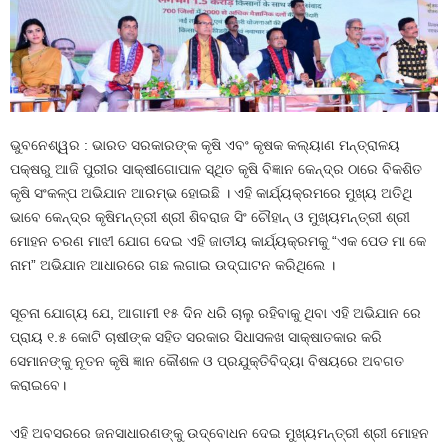
ଭୁବନେଶ୍ୱର : ଭାରତ ସରକାରଙ୍କ କୃଷି ଏବଂ କୃଷକ କଲ୍ୟାଣ ମନ୍ତ୍ରାଳୟ
ପକ୍ଷରୁ ଆଜି ପୁରୀର ସାକ୍ଷୀଗୋପାଳ ସ୍ଥିତ କୃଷି ବିଜ୍ଞାନ କେନ୍ଦ୍ର ଠାରେ ବିକଶିତ
କୃଷି ସଂକଳ୍ପ ଅଭିଯାନ ଆରମ୍ଭ ହୋଇଛି । ଏହି କାର୍ଯ୍ୟକ୍ରମରେ ମୁଖ୍ୟ ଅତିଥି
ଭାବେ କେନ୍ଦ୍ର କୃଷିମନ୍ତ୍ରୀ ଶ୍ରୀ ଶିବରାଜ ସିଂ ଚୌହାନ୍‌ ଓ ମୁଖ୍ୟମନ୍ତ୍ରୀ ଶ୍ରୀ
ମୋହନ ଚରଣ ମାଝୀ ଯୋଗ ଦେଇ ଏହି ଜାତୀୟ କାର୍ଯ୍ୟକ୍ରମକୁ “ଏକ ପେଡ ମା କେ
ନାମ” ଅଭିଯାନ ଆଧାରରେ ଗଛ ଲଗାଇ ଉଦ୍‌ଘାଟନ କରିଥିଲେ ।
ସୂଚନା ଯୋଗ୍ୟ ଯେ, ଆଗାମୀ ୧୫ ଦିନ ଧରି ଚାଲୁ ରହିବାକୁ ଥିବା ଏହି ଅଭିଯାନ ରେ
ପ୍ରାୟ ୧.୫ କୋଟି ଚାଷୀଙ୍କ ସହିତ ସରକାର ସିଧାସଳଖ ସାକ୍ଷାତକାର କରି
ସେମାନଙ୍କୁ ନୂତନ କୃଷି ଜ୍ଞାନ କୌଶଳ ଓ ପ୍ରଯୁକ୍ତିବିଦ୍ୟା ବିଷୟରେ ଅବଗତ
କରାଇବେ।
ଏହି ଅବସରରେ ଜନସାଧାରଣଙ୍କୁ ଉଦ୍‌ବୋଧନ ଦେଇ ମୁଖ୍ୟମନ୍ତ୍ରୀ ଶ୍ରୀ ମୋହନ