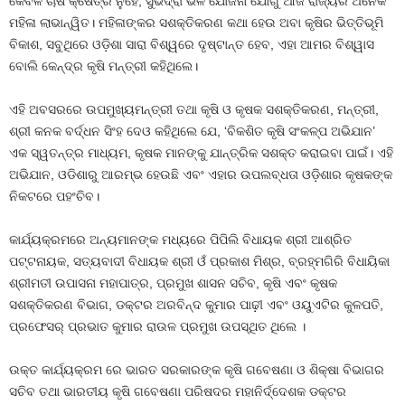
କେବଳ ଚାଷ କ୍ଷେତ୍ର ନୁହେଁ, ସୁଭଦ୍ରା ଭଳି ଯୋଜନା ଯୋଗୁଁ ଆଜି ରାଜ୍ୟର ଅନେକ
ମହିଳା ଲାଭାନ୍ୱିତ। ମହିଳାଙ୍କର ସଶକ୍ତିକରଣ କଥା ହେଉ ଅବା କୃଷିର ଭିତ୍ତିଭୂମି
ବିକାଶ, ସବୁଥିରେ ଓଡ଼ିଶା ସାରା ବିଶ୍ୱରେ ଦୃଷ୍ଟାନ୍ତ ହେବ, ଏହା ଆମର ବିଶ୍ୱାସ
ବୋଲି କେନ୍ଦ୍ର କୃଷି ମନ୍ତ୍ରୀ କହିଥିଲେ।
ଏହି ଅବସରରେ ଉପମୁଖ୍ୟମନ୍ତ୍ରୀ ତଥା କୃଷି ଓ କୃଷକ ସଶକ୍ତିକରଣ, ମନ୍ତ୍ରୀ,
ଶ୍ରୀ କନକ ବର୍ଦ୍ଧନ ସିଂହ ଦେଓ କହିଥିଲେ ଯେ, ‘ବିକଶିତ କୃଷି ସଂକଳ୍ପ ଅଭିଯାନ’
ଏକ ସ୍ୱତନ୍ତ୍ର ମାଧ୍ୟମ, କୃଷକ ମାନଙ୍କୁ ଯାନ୍ତ୍ରିକ ସଶକ୍ତ କରାଇବା ପାଇଁ। ଏହି
ଅଭିଯାନ, ଓଡିଶାରୁ ଆରମ୍ଭ ହେଉଛି ଏବଂ ଏହାର ଉପଲବ୍ଧତା ଓଡ଼ିଶାର କୃଷକଙ୍କ
ନିକଟରେ ପହଂଚିବ।
କାର୍ଯ୍ୟକ୍ରମରେ ଅନ୍ୟମାନଙ୍କ ମଧ୍ୟରେ ପିପିଲି ବିଧାୟକ ଶ୍ରୀ ଆଶ୍ରିତ
ପଟ୍ଟନାୟକ, ସତ୍ୟବାଦୀ ବିଧାୟକ ଶ୍ରୀ ଓଁ ପ୍ରକାଶ ମିଶ୍ର, ବ୍ରହ୍ମଗିରି ବିଧାୟିକା
ଶ୍ରୀମତୀ ଉପାସନା ମହାପାତ୍ର, ପ୍ରମୁଖ ଶାସନ ସଚିବ, କୃଷି ଏବଂ କୃଷକ
ସଶକ୍ତିକରଣ ବିଭାଗ, ଡକ୍ଟର ଅରବିନ୍ଦ କୁମାର ପାଢ଼ୀ ଏବଂ ଓୟୁଏଟିର କୁଳପତି,
ପ୍ରଫେସର୍ ପ୍ରଭାତ କୁମାର ରାଉଳ ପ୍ରମୁଖ ଉପସ୍ଥିତ ଥିଲେ ।
ଉକ୍ତ କାର୍ଯ୍ୟକ୍ରମ ରେ ଭାରତ ସରକାରଙ୍କ କୃଷି ଗବେଷଣା ଓ ଶିକ୍ଷା ବିଭାଗର
ସଚିବ ତଥା ଭାରତୀୟ କୃଷି ଗବେଷଣା ପରିଷଦର ମହାନିର୍ଦ୍ଦେଶକ ଡକ୍ଟର