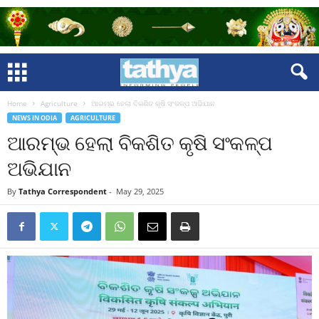
Home
Agriculture
ଆରମ୍ଭ ହେଲା ବିକଶିତ କୃଷି ସଂକଳ୍ପ ଅଭିଯାନ
NEWS IN ODIA
AGRICULTURE
ଆରମ୍ଭ ହେଲା ବିକଶିତ କୃଷି ସଂକଳ୍ପ
ଅଭିଯାନ
By
Tathya Correspondent
-
May 29, 2025