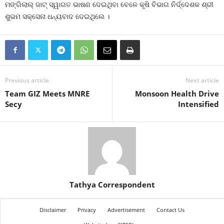
ମଙ୍ଗିଲାଲ୍ ଜାଟ୍ ସ୍ୱାଗତ ଭାଷଣ ଦେଇଥିବା ବେଳେ କୃଷି ବିଭାଗ ନିର୍ଦ୍ଦେଶକ ଶ୍ରୀ
ଶୁଭମ ସକ୍ସେନା ଧନ୍ୟବାଦ ଦେଇଥିଲେ ।
Previous article
Next article
Team GIZ Meets MNRE
Monsoon Health Drive
Secy
Intensified
Tathya Correspondent
Disclaimer
Privacy
Advertisement
Contact Us