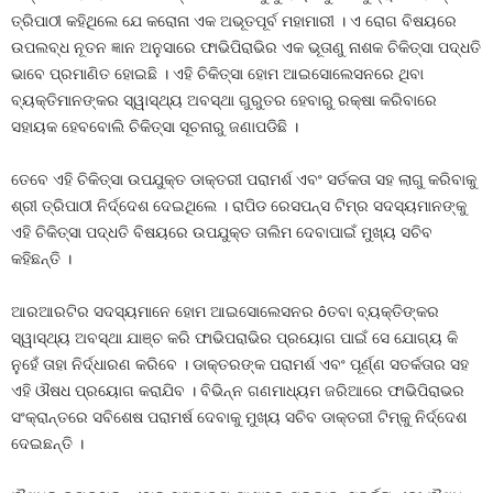
ତ୍ରିପାଠୀ କହିଥିଲେ ଯେ କରୋନା ଏକ ଅଭୂତପୂର୍ବ ମହାମାରୀ । ଏ ରୋଗ ବିଷୟରେ
ଉପଲବ୍ଧ ନୂତନ ଜ୍ଞାନ ଅନୁସାରେ ଫାଭିପିରାଭିର ଏକ ଭୂତାଣୁ ନାଶକ ଚିକିତ୍ସା ପଦ୍ଧତି
ଭାବେ ପ୍ରମାଣିତ ହୋଇଛି । ଏହି ଚିକିତ୍ସା ହୋମ ଆଇସୋଲେସନରେ ଥିବା
ବ୍ୟକ୍ତିମାନଙ୍କର ସ୍ୱାସ୍ଥ୍ୟ ଅବସ୍ଥା ଗୁରୁତର ହେବାରୁ ରକ୍ଷା କରିବାରେ
ସହାୟକ ହେବବୋଲି ଚିକିତ୍ସା ସୂଚନାରୁ ଜଣାପଡିଛି ।
ତେବେ ଏହି ଚିକିତ୍ସା ଉପଯୁକ୍ତ ଡାକ୍ତରୀ ପରାମର୍ଶ ଏବଂ ସର୍ତକତା ସହ ଲାଗୁ କରିବାକୁ
ଶ୍ରୀ ତ୍ରିପାଠୀ ନିର୍ଦ୍ଦେଶ ଦେଇଥିଲେ । ରାପିଡ ରେସପନ୍ସ ଟିମ୍‍ର ସଦସ୍ୟମାନଙ୍କୁ
ଏହି ଚିକିତ୍ସା ପଦ୍ଧତି ବିଷୟରେ ଉପଯୁକ୍ତ ତାଲିମ ଦେବାପାଇଁ ମୁଖ୍ୟ ସଚିବ
କହିଛନ୍ତି ।
ଆରଆରଟିର ସଦସ୍ୟମାନେ ହୋମ ଆଇସୋଲେସନର ôତବା ବ୍ୟକ୍ତିଙ୍କର
ସ୍ୱାସ୍ଥ୍ୟ ଅବସ୍ଥା ଯାଞ୍ଚ କରି ଫାଭିପରାଭିର ପ୍ରୟୋଗ ପାଇଁ ସେ ଯୋଗ୍ୟ କି
ନୁହେଁ ତାହା ନିର୍ଦ୍ଧାରଣ କରିବେ । ଡାକ୍ତରଙ୍କ ପରାମର୍ଶ ଏବଂ ପୂର୍ଣ୍ଣ ସତର୍କତାର ସହ
ଏହି ଔଷଧ ପ୍ରୟୋଗ କରାଯିବ । ବିଭିନ୍ନ ଗଣମାଧ୍ୟମ ଜରିଆରେ ଫାଭିପିରାଭର
ସଂକ୍ରାନ୍ତରେ ସବିଶେଷ ପରାମର୍ଷ ଦେବାକୁ ମୁଖ୍ୟ ସଚିବ ଡାକ୍ତରୀ ଟିମ୍‍କୁ ନିର୍ଦ୍ଦେଶ
ଦେଇଛନ୍ତି ।