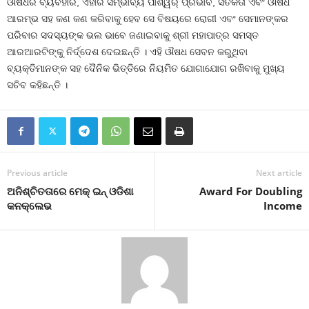
ଔଷଧର ବ୍ୟବହାର, ଏହାର ସମ୍ଭାବ୍ୟ ପାଶ୍ୱର୍ ପ୍ରଭାବ, ସତର୍କତା ଏବଂ ଔଷଧ
ଆରମ୍ଭ ସହ କଣ କଣ କରିବାକୁ ହେବ ସେ ବିଷୟରେ ରୋଗୀ ଏବଂ ସେମାନଙ୍କର
ପରିବାର ସଦସ୍ୟଙ୍କ ଭଲ ଭାବେ ଜଣାଇବାକୁ ଶ୍ରୀ ମହାପାତ୍ର ସମସ୍ତ
ଆରଆରଟିଙ୍କୁ ନିର୍ଦ୍ଦେଶ ଦେଇଛନ୍ତି । ଏହି ଔଷଧ ସେବନ କରୁଥିବା
ବ୍ୟକ୍ତିମାନଙ୍କ ସହ ଦୈନିକ ଭିତ୍ତିରେ ନିୟମିତ ଯୋଗାଯୋଗ ରଖିବାକୁ ମୁଖ୍ୟ
ସଚିବ କହିଛନ୍ତି ।
Previous article
Next article
ଅନିଶ୍ଚିତତାରେ ମେକ୍‍ ଇନ୍‍ ଓଡିଶା
Award For Doubling
କନକ୍ଲେଭ
Income