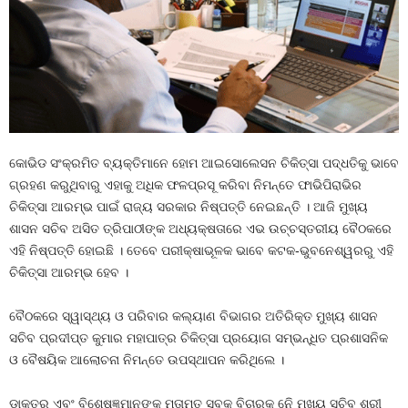
କୋଭିଡ ସଂକ୍ରମିତ ବ୍ୟକ୍ତିମାନେ ହୋମ ଆଇସୋଲେସନ ଚିକିତ୍ସା ପଦ୍ଧତିକୁ ଭାବେ
ଗ୍ରହଣ କରୁଥିବାରୁ ଏହାକୁ ଅଧିକ ଫଳପ୍ରସୂ କରିବା ନିମନ୍ତେ ଫାଭିପିରାଭିର
ଚିକିତ୍ସା ଆରମ୍ଭ ପାଇଁ ରାଜ୍ୟ ସରକାର ନିଷ୍ପତ୍ତି ନେଇଛନ୍ତି । ଆଜି ମୁଖ୍ୟ
ଶାସନ ସଚିବ ଅସିତ ତ୍ରିପାଠୀଙ୍କ ଅଧ୍ୟକ୍ଷତାରେ ଏଭ ଉଚ୍ଚସ୍ତରୀୟ ବୈଠକରେ
ଏହି ନିଷ୍ପତ୍ତି ହୋଇଛି । ତେବେ ପରୀକ୍ଷାଭୂଳକ ଭାବେ କଟକ-ଭୁବନେଶ୍ୱରରୁ ଏହି
ଚିକିତ୍ସା ଆରମ୍ଭ ହେବ ।
ବୈଠକରେ ସ୍ୱାସ୍ଥ୍ୟ ଓ ପରିବାର କଲ୍ୟାଣ ବିଭାଗର ଅତିରିକ୍ତ ମୁଖ୍ୟ ଶାସନ
ସଚିବ ପ୍ରଦୀପ୍ତ କୁମାର ମହାପାତ୍ର ଚିକିତ୍ସା ପ୍ରୟୋଗ ସମ୍ଭନ୍ଧିତ ପ୍ରଶାସନିକ
ଓ ବୈଷୟିକ ଆଲୋଚନା ନିମନ୍ତେ ଉପସ୍ଥାପନ କରିଥିଲେ ।
ଡାକ୍ତର ଏବଂ ବିଶେଷଜ୍ଞମାନଙ୍କ ମତାମତ ସବୁକୁ ବିଚାରକୁ ନେି ମୁଖ୍ୟ ସଚିବ ଶ୍ରୀ