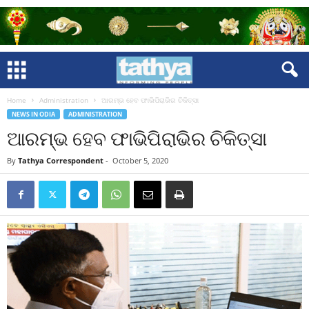
Home
Administration
ଆରମ୍ଭ ହେବ ଫାଭିପିରାଭିର ଚିକିତ୍ସା
NEWS IN ODIA
ADMINISTRATION
ଆରମ୍ଭ ହେବ ଫାଭିପିରାଭିର ଚିକିତ୍ସା
By
Tathya Correspondent
-
October 5, 2020