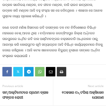
ଉତ୍‍କଳ ସର୍ବୋଦୟ ମଣ୍ଡଳ, ନବ ଜୀବନ ମଣ୍ଡଳ, ବାଜି ରାଉତ ଛାତ୍ରାବାସ,
ଉତ୍‍କଳ ଖଦି ମଣ୍ଡଳ ଆଦି ବହୁ ସଂସ୍ଥା ସହ ସେ ଜଡିତଥିଲେ । ଏହାଛଡା ସେ ଅନେକ
ପୁସ୍ତକ ମଧ୍ୟ ପ୍ରକାଶ କରିଛନ୍ତି ।
ଜଣେ ଦରଦୀ ମଣିଷ ହିସାବରେ ରବି ଦାସଙ୍କର ଦଳ ମତ ନିର୍ବିଶେଷରେ ବିଭିନ୍ନ
ମହଲରେ ବେଶ୍‍ ଆଦର ଥିଲା । ବର୍ତ୍ତମାନର ଜଗତ୍‍ସିଂହପୁର ଜିଲ୍ଲା ଅର୍ନ୍ତଗତ
ତାରପୁରରେ ଜନ୍ମିତ ରବି ଦାସ ପଶ୍ଚିମବଙ୍ଗର ନକ୍ସଲବାଡି ଆନ୍ଦୋଳନ ଠାରୁ
ଆରମ୍ଭ କରି କୋରାପୁଟର ଭୂମି ସତ୍ୟାଗ୍ରହ ଆଦି ବିଭିନ୍ନ କାର୍ଯ୍ୟକ୍ରମରେ ନିଜକୁ
ଜଡାଇ ରଖିଥିଲେ । ଆଜି କଟକ ଖାନନଗରର ବିଦ୍ୟୁତ୍‍ ଚୂଲାରେ ତାଙ୍କର ଅନ୍ତିମ
ସଂସ୍କାର କରାଯାଇଛି ।
Previous article
Next article
ସମ୍ ଅଲ୍ଟିମେଟରେ ପ୍ରଥମ ବ୍ଲାକ
୧୦ହଜାର ଟନ୍‍ ଟପିଲା ଅକ୍ସିଜେନ
ଫଙ୍ଗସ ରୋଗୀ
ଯୋଗାଣ