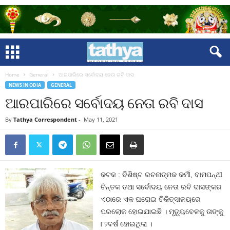
Home
General
ଆରପାରିରେ ସର୍ବୋଦୟ ନେତା ରବି ଦାସ
NEWS IN ODIA
GENERAL
ଆରପାରିରେ ସର୍ବୋଦୟ ନେତା ରବି ଦାସ
By
Tathya Correspondent
-
May 11, 2021
କଟକ : ବିଶିଷ୍ଟ ରଚନାତ୍ମକ କର୍ମୀ, ବାମପନ୍ଥୀ
ଚିନ୍ତକ ତଥା ସର୍ବୋଦୟ ନେତା ରବି ଦାସଙ୍କର
ଏଠାରେ ଏକ ଘରୋଇ ଚିକିତ୍ସାଳୟରେ
ପରଲୋକ ହୋଇଯାଇଛି । ମୃତ୍ୟୁବେଳକୁ ତାଙ୍କୁ
୮୨ବର୍ଷ ହୋଇଥିଲା ।