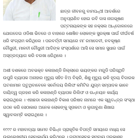
ଛାତ୍ର ଜୀବନରୁ ବାମପନ୍ଥୀ ଆଦର୍ଶରେ
ଅନୁପ୍ରାଣିତ ହୋଇ ରବି ଦାସ ନାଗଭୂଷଣ
ପଟ୍ଟନାୟକଙ୍କ ସହ ନକ୍ସଲ ଆନ୍ଦୋଳନରେ
ଯୋଗଦେଇ ଓଡିଶା ଭିତରେ ଓ ବାହାରେ ଶୋଷିତ ଲୋକଙ୍କ ସୁରକ୍ଷା ପାଇଁ ଦୀର୍ଘବର୍ଷ
ଧରି ସଂଗ୍ରାମ କରିଥିଲେ । ପରବର୍ତ୍ତୀ ସମୟରେ ମା’ ରମାଦେବୀ, ନବକୃଷ୍ଣ
ଚୌଧୁରୀ, ମାଳତୀ ଚୌଧୁରୀ ଆଦିଙ୍କ ସଂସ୍ପର୍ଶରେ ଆସି ସେ ସମାଜ ସୁଧାର ପାଇଁ
ଅସ୍ତ୍ରତ୍ୟାଗ କରି ଚରଖା ଧରିଥିଲେ ।
ଅଶୀ ଦଶକରେ ଅବଭକ୍ତ କଳାହାଣ୍ଡି ଜିଲ୍ଲାରେ ଭୟଙ୍କର ମରୁଡି ପରିସ୍ଥିତି
ଉପୁଜି ବ୍ୟାପକ ଅନାହାର ମୃତ୍ୟୁ ସହିତ ଝିଅ ବିକ୍ରି, ଶିଶୁ ମୃତ୍ୟୁ ଭଳି ହୃଦୟ ବିଦାରକ
ଘଟଣାମାନ ଘଟୁଥିବାବେଳେ ସର୍ବୋଦୟ ରିଲିଫ କମିଟିର ଯୁଗ୍ମ ସମ୍ପାଦକ ଭାବେ
ଦାୟିତ୍ୱ ଗ୍ରହଣ କରି କଳାହାଣ୍ଡି ବ୍ୟାପକ ରିଲିଫ ଓ ଉନ୍ନୟନ କାର୍ଯ୍ୟ
କରାଇଥିଲେ । ଏହାଛଡା କଳାହାଣ୍ଡି ବିକାଶ ପରିଷଦ ନାମରେ ଏକ ସ୍ୱତନ୍ତ୍ର ସଂସ୍ଥା
ଗଠନ କରି ସେଠାକାର ଅନେକ ଲୋକଙ୍କୁ ସୂତାକଟା ଓ ଲୁଗାବୁଣା ଶିଖାଇ
ସ୍ୱାବଲମ୍ବି କରାଇଥିଲେ ।
୧୯୯୯ ର ମହାବାତ୍ୟା ସମେତ ବିଭିନ୍ନ ପ୍ରାକୃତିକ ବିପତ୍ତି ସମୟରେ ମଧ୍ୟ ସେ
ଉଲ୍ଲେଖନୀୟ ସେବାକାର୍ଯ୍ୟ କରିଥିଲେ । ଗ୍ରାମସେବକ ସମବାୟ ପ୍ରକାଶନ,