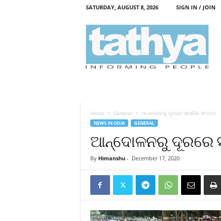
SATURDAY, AUGUST 8, 2026
SIGN IN / JOIN
T
a
t
h
y
a
Home
General
ଆନ୍ଦୋଳନରୁ ଦୂରରେ ସାମାଜିକ ସଂଗଠନ
NEWS IN ODIA
GENERAL
ଆନ୍ଦୋଳନରୁ ଦୂରରେ 
By
Himanshu
-
December 17, 2020