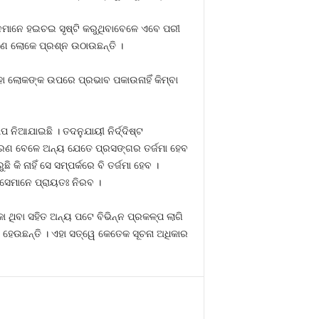
ଠନମାନେ ହଇଚଇ ସୃଷ୍ଟି କରୁଥିବାବେଳେ ଏବେ ପରୀ
ଣ ଲୋକେ ପ୍ରଶ୍ନ ଉଠାଉଛନ୍ତି ।
ହା ଲୋକଙ୍କ ଉପରେ ପ୍ରଭାବ ପକାଉନାହିଁ କିମ୍ବା
ିଆଯାଇଛି । ତଦନୁଯାୟୀ ନିର୍ଦ୍ଦିଷ୍ଟ
ୀକରଣ ବେଳେ ଅନ୍ୟ ଯେତେ ପ୍ରସଙ୍ଗର ତର୍ଜମା ହେବ
ି ନାହିଁ ସେ ସମ୍ପର୍କରେ ବି ତର୍ଜମା ହେବ ।
ସେମାନେ ପ୍ରାୟତଃ ନିରବ ।
ଥିବା ସହିତ ଅନ୍ୟ ପଟେ ବିଭିନ୍ନ ପ୍ରକଳ୍ପ ଲାଗି
ୟ ହେଉଛନ୍ତି । ଏହା ସତ୍ୱେ କେତେକ ସୂଚନା ଅଧିକାର