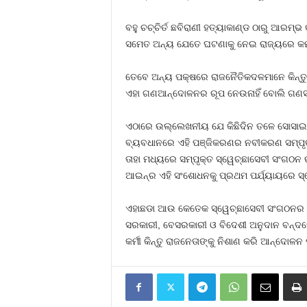
ବହୁ ଚଚ୍ଚିର୍ତ ଛବିରାଣୀ ହତ୍ୟାକାଣ୍ଡ ଠାରୁ ଆର
ସମେତ ଅନ୍ୟ ଯେତେ ଘଟଣାକୁ ନେଇ ରାଜ୍ୟରେ କମ୍ପ
ତେବେ ଅନ୍ୟ ପକ୍ଷରେ ରାଜନୈତିକଦଳମାନେ କିନ୍ତୁ 
ଏହା ଗଣଆନ୍ଦୋଳନର ରୂପ ନେଉନାହିଁ ବୋଲି ଗଣସଂଗ
ଏଠାରେ ଉଲ୍ଲେଖନୀୟ ଯେ କିଛିଦିନ ତଳେ ସୋସାଇଟି 
ବ୍ୟବଧାନରେ ଏହି ପଞ୍ଜିକରଣର ନବୀକରଣ ସମ୍ପୃକ୍ତ
ତାହା ମଧ୍ୟରେ ସମ୍ପୃକ୍ତ ସ୍ୱେଚ୍ଛାସେବୀ ସଂଗଠନ ରା
ଆଇନ୍‍ର ଏହି ସଂଶୋଧନକୁ ପ୍ରଥମ ପର୍ଯ୍ୟାୟରେ ସ
ଏହାଛଡା ଆଉ କେତେକ ସ୍ୱେଚ୍ଛାସେବୀ ସଂଗଠନର କର୍
ସରକାରୀ, ବେସରକାରୀ ଓ ବିଦେଶୀ ଅନୁଦାନ ବନ୍ଦହେବ
କର୍ମୀ କିନ୍ତୁ ରାଜନେତାଙ୍କୁ ନିଶାଣ କରି ଆନ୍ଦୋଳନ ପ