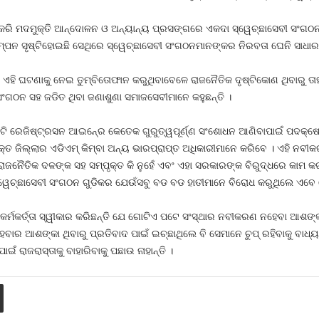
ମ୍ଭ କରି ମଦମୁକ୍ତି ଆନ୍ଦୋଳନ ଓ ଅନ୍ୟାନ୍ୟ ପ୍ରସଙ୍ଗରେ ଏକଦା ସ୍ୱେଚ୍ଛାସେବୀ ସଂଗ
ନ ସୃଷ୍ଟିହୋଇଛି ସେଥିରେ ସ୍ୱେଚ୍ଛାସେବୀ ସଂଗଠନମାନଙ୍କର ନିରବତା ଘେନି ସାଧାର
ଏହି ଘଟଣାକୁ ନେଇ ତୁମ୍ବିତୋଫାନ କରୁଥିବାବେଳେ ରାଜନୈତିକ ଦୃଷ୍ଟିକୋଣ ଥିବାରୁ ତା
ଠନ ସହ ଜଡିତ ଥିବା ଜଣାଶୁଣା ସମାଜସେବୀମାନେ କହୁଛନ୍ତି ।
ରେଜିଷ୍ଟ୍ରସନ ଆଇନ୍‍ରେ କେତେକ ଗୁରୁତ୍ୱପୂର୍ଣ୍ଣ ସଂଶୋଧନ ଆଣିବାପାଇଁ ପଦକ୍ଷେପ ନ
 ଜିଲ୍ଲାର ଏଡିଏମ୍‍ କିମ୍ବା ଅନ୍ୟ ଭାରପ୍ରାପ୍ତ ଅଧିକାରୀମାନେ କରିବେ । ଏହି ନବ
ଜନୈତିକ ଦଳଙ୍କ ସହ ସମ୍ପୃକ୍ତ କି ନୁହେଁ ଏବଂ ଏହା ସରକାରଙ୍କ ବିରୁଦ୍ଧରେ କାମ କରୁଛି କ
୍ୱେଚ୍ଛାସେବୀ ସଂଗଠନ ଗୁଡିକର ଯେଉଁସବୁ ବଡ ବଡ ହାତୀମାନେ ବିରୋଧ କରୁଥିଲେ ଏବେ 
ମକର୍ତ୍ତା ସ୍ୱୀକାର କରିଛନ୍ତି ଯେ ଗୋଟିଏ ପଟେ ସଂସ୍ଥାର ନବୀକରଣ ନହେବା ଆଶଙ୍କା 
ାର ଆଶଙ୍କା ଥିବାରୁ ପ୍ରତିବାଦ ପାଇଁ ଇଚ୍ଛାଥିଲେ ବି ସେମାନେ ଚୁପ୍‍ ରହିବାକୁ ବାଧ୍
ାଇଁ ରାଜରାସ୍ତାକୁ ବାହାରିବାକୁ ପଛାଉ ନାହାନ୍ତି ।