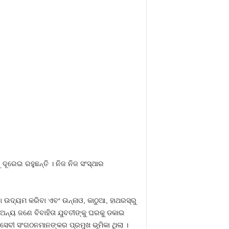
ରେଇ ରହୁଛନ୍ତି । ନିଜ ନିଜ ସଂସ୍ଥାର
ଉଦ୍ୟମ କରିବା ଏବଂ ଉନ୍ନାଓ, କାଠୁଆ, ହାଥରସ୍‍ରୁ
 ଅନ୍ୟ ଜଣେ ବିବାହିତା ଯୁବତୀଙ୍କୁ ଘରକୁ ଡକାଇ
େବୀ ସଂଗଠନମାନଙ୍କର ପ୍ରମୁଖ ଭୂମିକା ଥିଲା ।