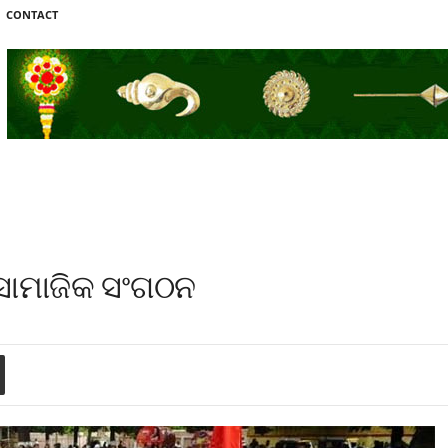
CONTACT
ସାମାଜିକ ସଂଗଠନ