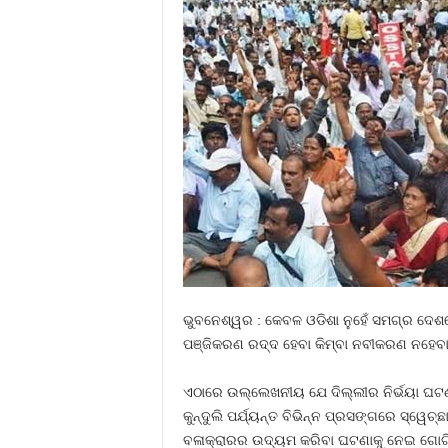
ଭୁବନେଶ୍ୱର : କେବଳ ଓଡିଶା ନୁହେଁ ସମଗ୍ର ଦେଶ
ପଞ୍ଜିକରଣ ରଦ୍ଦ ହେବା କିମ୍ବା ନବୀକରଣ ନହେବା ଆ
ଏଠାରେ ଉଲ୍ଲେଖନୀୟ ଯେ ଦିଲ୍ଲୀର ନିର୍ଭୟା ଘଟଣା
କୁନ୍ଦୁଲି ପର୍ଯ୍ୟନ୍ତ ବିଭିନ୍ନ ପ୍ରସଙ୍ଗରେ ସ୍ୱେ
ବଳାକ୍ରାରର ଉଦ୍ୟମ କରିବା ଘଟଣାକୁ ନେଇ ଗୋଟିଏ