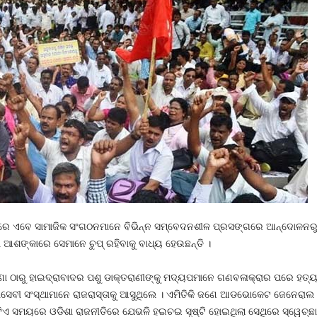
ରେ ଏବେ ସାମାଜିକ ସଂଗଠନମାନେ ବିଭିନ୍ନ ସମ୍ବେଦନଶୀଳ ପ୍ରସଙ୍ଗରେ ଆନ୍ଦୋଳନରୁ ଦୂ
ଶଙ୍କାରେ ସେମାନେ ଚୁପ୍‍ ରହିବାକୁ ବାଧ୍ୟ ହେଉଛନ୍ତି ।
 ଠାରୁ ହାଇଦ୍ରାବାଦର ପଶୁ ଡାକ୍ତରାଣୀଙ୍କୁ ମଦ୍ୟପମାନେ ଗଣବଳାକ୍ରାର ପରେ ହତ୍ୟା 
ଚ୍ଛାସେବୀ ସଂସ୍ଥାମାନେ ରାଜରାସ୍ତାକୁ ଆସୁଥିଲେ । ଏମିତିକି ଜଣେ ଆଡଭୋକେଟ ଜେନେରାଲ
 ସମୟରେ ଓଡିଶା ରାଜନୀତିରେ ଯେଭଳି ହଇଚଇ ସୃଷ୍ଟି ହୋଇଥିଲା ସେଥିରେ ସ୍ୱେଚ୍ଛାସ