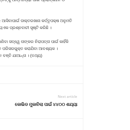
ସିବାପାଇଁ ଡାକ୍ତରଖାନା କର୍ତ୍ତୃପକ୍ଷ ଅନୁମତି
ୟଏକ ପ୍ରଶ୍ନବାଚୀ ସୃଷ୍ଟି କରିଛି ।
ବା ସତ୍ୱେ ତାଙ୍କର ନିରାପତ୍ତା ପାଇଁ କାହିଁକି
ଦନ୍ତ ପରିସରଭୁକ୍ତ କରାଯିବା ଆବଶ୍ୟକ ।
 ବଞ୍ଚି ଯାଆନ୍ତା । (ତଥ୍ୟ)
Next article
କୋଭିଡ ମୁକାବିଲା ପାଇଁ ୪୪୦୦ ଶଯ୍ୟା