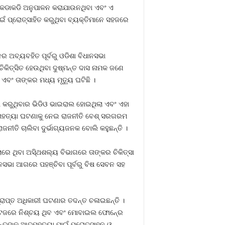
ର କଡାକଡି ଅନୁପାଳନ କରାଯାଉନଥିବା ଏବଂ ଏ
ଇଁ ପ୍ରୋତ୍ସାହିତ କରୁଥିବା ବ୍ୟକ୍ତିମାନେ ସହଜରେ
ଅବ୍ୟବହିତ ପୂର୍ବରୁ ଓଡିଶା ବିଧାନସଭା
କିତ୍ସିତ ହେଉଥିବା ଦୁଷ୍ମନ୍ତ ଦାସ ନାମକ ଜଣେ
ବଂ ତାଙ୍କର ମଧ୍ୟ ମୃତ୍ୟୁ ଘଟିଛି ।
ା କରୁଥିବାର ଭିଡିଓ ଭାଇରାଲ ହୋଇଥିଲା ଏବଂ ଏହା
ମହତ୍ୟା ଘଟଣାକୁ ନେଇ ରାଜନୀତି ବେଶ୍‍ ସରଗରମ
ତି ଚାଲିବା ଦୁର୍ଭାଗ୍ୟଜନକ ବୋଲି କହୁଛନ୍ତି ।
ରେ ଥିବା ଅସି୍ଥଶଲ୍ୟ ବିଭାଗରେ ତାଙ୍କର ଚିକିତ୍ସା
ନସଭା ଆଗରେ ପହଞ୍ଚିବା ପୂର୍ବରୁ ବିଷ ସେବନ ସହ
୍ରାପ୍ତ ଅଧିକାରୀ ଘଟଣାର ତଦନ୍ତ ଚଳାଇଛନ୍ତି ।
 ଫୁଟେଜରେ ନିଶ୍ଚୟ ଥିବ ଏବଂ ମୋବାଇଲ ଫୋନ୍‍ରେ
୍ତଙ୍କୁ ଆତ୍ମହତ୍ୟା ପାଇଁ ପ୍ରୋତ୍ସାହନ ଓ