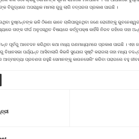
କ ବିରୁଦ୍ଧରେ ଅପରାଧିକ ମାମଲା ରୁଜୁ ଲାଗି ତତ୍ପରତା ପ୍ରକାଶ ପାଇଛି ।
ିବା ଦୁଷ୍ମନ୍ତଙ୍କ ଭଳି ଠିକଣା ଭାବେ ଚାଲିପାରୁନଥିବା ଜଣେ ରୋଗୀଙ୍କୁ ଭୁବନେଶ୍ୱର ଆ
ରେ ତାଙ୍କ ଦୀର୍ଘ ଅନୁପସ୍ଥିତ ବିଷୟରେ କର୍ତ୍ତୃପକ୍ଷ କାହିଁକି ନିରବ ରହିଲେ ତାହା ଅନ୍
୍ମନ୍ତ ପୂର୍ବରୁ ଆବେଦନ କରିଥିବା କଥା ମଧ୍ୟ ଗଣମାଧ୍ୟମରେ ପ୍ରକାଶ ପାଇଛି । ଏହା ଜାଣି
ାରୁ ବିଧାନସଭା ପର୍ଯ୍ୟନ୍ତ ଆସିବାଲାଗି କିଭଳି ସୁଯୋଗ ସୃଷ୍ଟି କରାଗଲା ତାହା ମଧ୍ୟ ତ
ର ଆତ୍ମହତ୍ୟା ପ୍ରବଣତା ରହୁଛି ସେମାନଙ୍କୁ କାଉନସେଲିଂ କରିବା ପରାଗଲେ ବହୁ ଜୀବନ
ତ୍ରୀ
ent