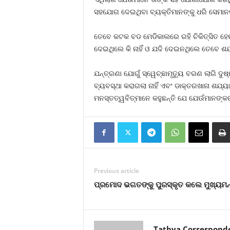
ସହଯୋଗ ଦେଇଥିବା ବ୍ୟକ୍ତିମାନଙ୍କୁ ଧରି ସେମାନଙ୍
ତେବେ କଟକ ବଡ ମେଡିକାଲରେ ରହି ଚିକିତ୍ସିତ ହେଉଥ
ଦେଇଥିଲେ କି ନାହିଁ ଓ ଯଦି ଦେଇନଥିଲେ ତେବେ ଶଯ୍ୟା
ଯନ୍ତ୍ରଣା ଯୋଗୁଁ ସ୍ୱେଚ୍ଛାମୃତ୍ୟୁ ବରଣ ଲାଗି ଦୁଷ
ବ୍ୟବସ୍ଥା କରାଗଲା ନାହିଁ ଏବଂ ଡାକ୍ତରଖାନା ଶଯ୍ୟ
ମନସ୍ତତ୍ୱବିତ୍‍ମାନେ କହୁଛନ୍ତି ଯେ ଯେଉଁମାନଙ୍କ
Previous article
ପ୍ରମୋଦ ଭଗତଙ୍କୁ ପୁରସ୍କୃତ କଲେ ମୁଖ୍ୟମନ୍
Tathya Correspond