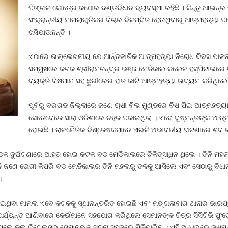
ପିଙ୍ଗଳ କୋଡ୍‍ରେ କଠୋର ଦଣ୍ଡବିଧାନ ବ୍ୟବସ୍ଥା ରହିଛି । କିନ୍ତୁ ଆଇନ୍‍
ସଂକ୍ରାନ୍ତୀୟ ମାମଲାଗୁଡିକର ବିଚାର ବିଳମ୍ବିତ ହେଉଥିବାରୁ ଆତ୍ମହତ୍ୟା ପା
ଖସିଯାଉଛନ୍ତି ।
ଏଠାରେ ଉଲ୍ଲେଖନୀୟ ଯେ ଆର୍ନ୍ତଜାତିକ ଆତ୍ମହତ୍ୟା ନିରୋଧ ଦିବସ ପାଳନର 
ସମ୍ମୁଖରେ କଟକ ଶ୍ରୀରାମଚନ୍ଦ୍ର ଭଞ୍ଜ ମେଡିକାଲ କଲେଜ ହସ୍ପିଟାଲରେ ଚି
ବ୍ୟକ୍ତି ବିଷପାନ ସହ ଛୁରୀରେର ହାତ କାଟି ଆତ୍ମହତ୍ୟା ଉଦ୍ୟମ କରିଥିଲେ ଏ
ପୂର୍ବରୁ ବରଗଡ ଜିଲ୍ଲାରେ ଜଣେ ଚାଷୀ ବିଲ ମୁଣ୍ଡରେ ବିଷ ପିଇ ଆତ୍ମହତ୍ୟ
ସେତେବେଳେ ସାରା ଓଡିଶାରେ ଚହଳ ପକାଇଥିଲା । ଏବେ ଦୁଷ୍ମନ୍ତଙ୍କ ଆତ୍
ହୋଇଛି । ରାଜନୈତିକ ବିଶ୍ଳେଷକମାନେ ଏଭଳି ଅଭାବନୀୟ ଘଟଣାରେ ଶବ ରାଜନୀ
ସଡକ ଦୁର୍ଘଟଣାରେ ଆହତ ହୋଇ କଟକ ବଡ ମେଡିକାଲରେ ଚିକିତ୍ସାଧିନ ଥିଲେ । ତିନି ମହଲା
ଳି ଜଣେ ରୋଗୀ କିପରି ବଡ ମେଡିକାଲର ତିନି ମହଲାରୁ ତଳକୁ ଆସିଲେ ଏବଂ ସେଠାରୁ ବିଧା
।
ହୋଇଥିବା ମାମଲା ଏବେ କଟକକୁ ସ୍ଥାନାନ୍ତରିତ ହୋଇଛି ଏବଂ ମଙ୍ଗଳାବାଗ ଥାନାର ଭାରପ
ଭା ପର୍ଯ୍ୟନ୍ତ ଆଣିବାରେ କେଉଁମାନେ ସହଯୋଗ କରିଥିଲେ ସେମାନଙ୍କ ଚିତ୍ର ସିସିଟିଭି
ଲେ କଲ ଡିଟେଲ୍ସରୁ ସେମାନଙ୍କ ସୂଚନା ସହଜରେ ମିଳିପାରିବ । ଏହି ଆଧାରରେ ଦୁଷ୍ମନ