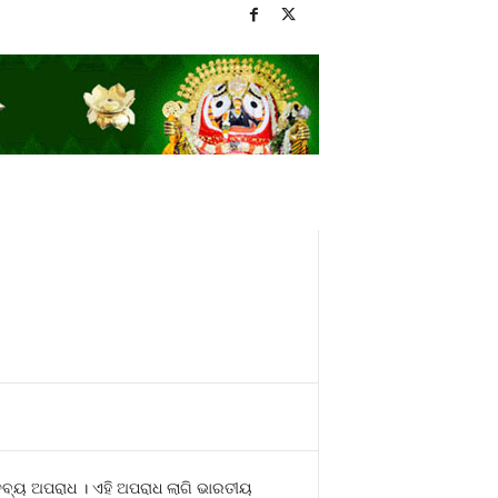
୍ତବ୍ୟ ଅପରାଧ । ଏହି ଅପରାଧ ଲାଗି ଭାରତୀୟ