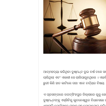
ଆତ୍ମହତ୍ୟା କରିଥିବା ଦୁଷ୍ମନ୍ତ ଦୁଇ ବର୍ଷ ତଳେ 
ଚାଲିଥିଲା ଏବଂ ଏକାକୀ ସେ ଚାଲିପାରୁନଥିଲେ । ଏଭ
ଛୁରୀ କିଣି ହାତ କାଟିଲେ ତାହା ଏବେ ଚର୍ଚ୍ଚାର ବିଷୟ 
ଏ ପ୍ରସଙ୍ଗରେ ଜଗତ୍‍ସିଂହପୁର ଜିଲ୍ଲାରେ ରୁଜୁ 
ଦୁଷ୍ମନ୍ତଙ୍କୁ ଏସ୍‍ସିବିରୁ ଭୁବନେଶ୍ୱର ବିଧାନସ
ଏଥିଲାଗି ଯେଉଁମାନେ ତାଙ୍କ ସହ ଯୋଗାଯୋଗ କରିଥି