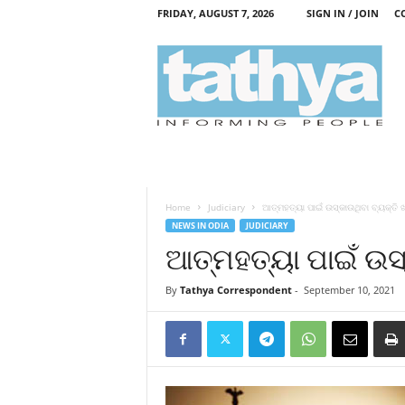
FRIDAY, AUGUST 7, 2026
SIGN IN / JOIN
C
T
a
t
h
y
a
Home
Judiciary
ଆତ୍ମହତ୍ୟା ପାଇଁ ଉସ୍‍କାଉଥିବା ବ୍ୟକ୍ତି ଖ
NEWS IN ODIA
JUDICIARY
ଆତ୍ମହତ୍ୟା ପାଇଁ ଉସ୍‍
By
Tathya Correspondent
-
September 10, 2021