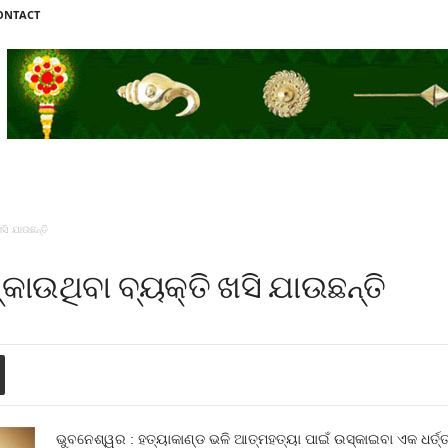
ONTACT
ସି ଯାଉଛନ୍ତି
କାଉଥିବା ବ୍ୟକ୍ତି ଖସି ଯାଉଛନ୍ତି
ଭୁବନେଶ୍ୱର : ହତ୍ୟାକାଣ୍ଡ ଭଳି ଆତ୍ମହତ୍ୟା ପାଇଁ ଉସ୍‍କାଇବା ଏକ ଧର୍ତ