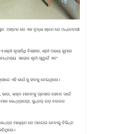
 ପୁର ଅଞ୍ଚଳ ରେ ଏକ ବୃଦ୍ଧା ଶ୍ରମ ରେ ଅନ୍ତେବାସୀ
।ଶ୍ରୀ କୃପାନିଧି ବିଶ୍ଵାଳ, ଶ୍ରୀ ଅଭୟ କୁମାର
ସାମନ୍ତରାୟ ସରୋଜ ଶୃତୀ ସ୍ୱାଇଁ ଏବଂ
ଲାରେ ଏହି କାର୍ଯ କୁ ହାତକୁ ନେଇଥିଲେ।
ଆ, ଭାଇ, ଭକ୍ତ ମାନଙ୍କୁ ପ୍ରସାଦ ସେବନ ପାଇଁ
ମାଳ କେନ୍ଦ୍ରାପଡ଼ା, ସୁନ୍ଦର୍ ଗଡ଼ ବରଗଡ
ନା କେନ୍ଦ୍ର ମାଧ୍ୟମ ରେ ଆଗେଇ ନେବାକୁ ବିଭିନ୍ନ
କରିଥିଲେ।