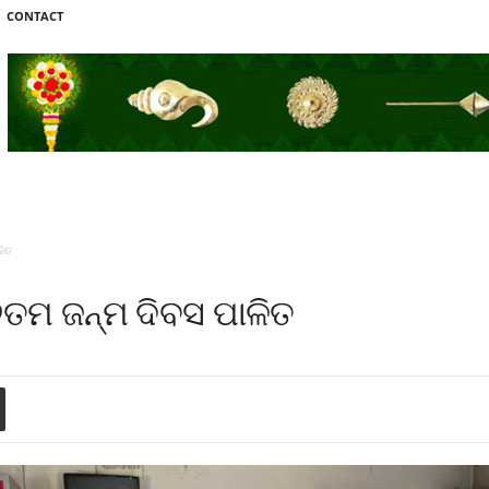
CONTACT
ଳିତ
୬ତମ ଜନ୍ମ ଦିବସ ପାଳିତ