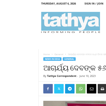
THURSDAY, AUGUST 6, 2026
SIGN IN / JOIN
T
a
t
h
y
a
Home
General
ଆଚାର୍ଯ୍ୟ ଦେବଙ୍କ ୫୬ତମ ଜନ୍ମ ଦିବସ ପା
NEWS IN ODIA
GENERAL
ଆଚାର୍ଯ୍ୟ ଦେବଙ୍କ ୫
By
Tathya Correspondent
-
June 10, 2023