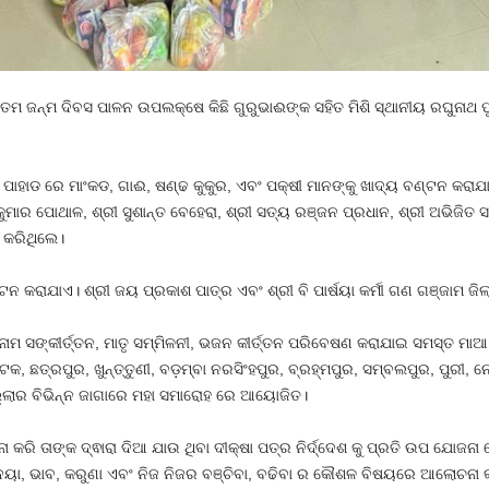
୬ତମ ଜନ୍ମ ଦିବସ ପାଳନ ଉପଲକ୍ଷେ କିଛି ଗୁରୁଭାଈଙ୍କ ସହିତ ମିଶି ସ୍ଥାନୀୟ ରଘୁନାଥ
ୀ ପାହାଡ ରେ ମାଂକଡ, ଗାଈ, ଷଣ୍ଢ କୁକୁର, ଏବଂ ପକ୍ଷୀ ମାନଙ୍କୁ ଖାଦ୍ୟ ବଣ୍ଟନ କରାଯାଏ
କୁମାର ପୋଥାଳ, ଶ୍ରୀ ସୁଶାନ୍ତ ବେହେରା, ଶ୍ରୀ ସତ୍ୟ ରଞ୍ଜନ ପ୍ରଧାନ, ଶ୍ରୀ ଅଭିଜିତ 
 କରିଥିଲେ।
 କରାଯାଏ। ଶ୍ରୀ ଜୟ ପ୍ରକାଶ ପାତ୍ର ଏବଂ ଶ୍ରୀ ବି ପାର୍ଷୟା କର୍ମୀ ଗଣ ଗଞ୍ଜାମ ଜିଲ୍
 ନାମ ସଙ୍କୀର୍ତ୍ତନ, ମାତୃ ସମ୍ମିଳନୀ, ଭଜନ କୀର୍ତ୍ତନ ପରିବେଷଣ କରାଯାଇ ସମସ୍ତ ମା
ଛତ୍ରପୁର, ଖୁନ୍ତ୍ତୁଣୀ, ବଡ଼ମ୍ବା ନରସିଂହପୁର, ବ୍ରହ୍ମପୁର, ସମ୍ବଲପୁର, ପୁରୀ, ନେ
୍ଲାର ବିଭିନ୍ନ ଜାଗାରେ ମହା ସମାରୋହ ରେ ଆୟୋଜିତ।
ମନା କରି ତାଙ୍କ ଦ୍ଵାରା ଦିଆ ଯାଉ ଥିବା ଦୀକ୍ଷା ପତ୍ର ନିର୍ଦ୍ଦେଶ କୁ ପ୍ରତି ଉପ ଯୋଜ
ଦୟା, ଭାବ, କରୁଣା ଏବଂ ନିଜ ନିଜର ବଞ୍ଚିବା, ବଢିବା ର କୌଶଳ ବିଷୟରେ ଆଲୋଚନା 