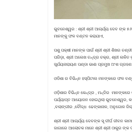
ଭୁବନେଶ୍ୱର : ଶ୍ରୀ ଶ୍ରୀ ଆଚାର୍ଯ୍ୟ ଦେବ ଙ୍କ ୫
ମାନଙ୍କୁ ଫଳ ବଣ୍ଟନ କରାଯାଏ,
ପଶୁ ପକ୍ଷୀ ମାନଙ୍କ ପାଇଁ ଶ୍ରୀ ଶ୍ରୀ ଶିଖର ଚଣ୍ଡ
ପରିଡ଼ା, ଶ୍ରୀ ଅଲେଖ ଚନ୍ଦ୍ର ଚକ୍ର, ଶ୍ରୀ ଲଳିତ 
ସୂର୍ଯୟନାରାୟଣ ପଣ୍ଡା ଭାଈ ପ୍ରମୁଖ ଅଂଶ ଗ୍ରହଣ
ଓଡିଶା ର ବିଭିନ୍ନ ହସ୍ପିଟାଲ ମନଙ୍କରେ ଫଳ ବଣ୍ଟନ
ଓଡ଼ିଶାର ବିଭିନ୍ନ କେନ୍ଦ୍ର , ମନ୍ଦିର ମାନଙ୍କରେ
ପର୍ଯ୍ୟାପ୍ତ ଆୟୋଜନ ହୋଇଥିଲା ଭୁବନେଶ୍ୱର, କଟକ, 
,ବଲାଙ୍ଗୀର ,ବୌଦ୍ଧ ଢେଙ୍କାନାଳ, ଅନୁଗୋଳ ଜିଲ
ଶ୍ରୀ ଶ୍ରୀ ଆଚାର୍ଯ୍ୟ ଦେବଙ୍କ ସୂ ଦୀର୍ଘ ଜୀବନ କା
ଜାଗାରେ ଆଲୋଚକ ମାନେ ଶ୍ରୀ ଶ୍ରୀ ଠାକୁର ଙ୍କ 