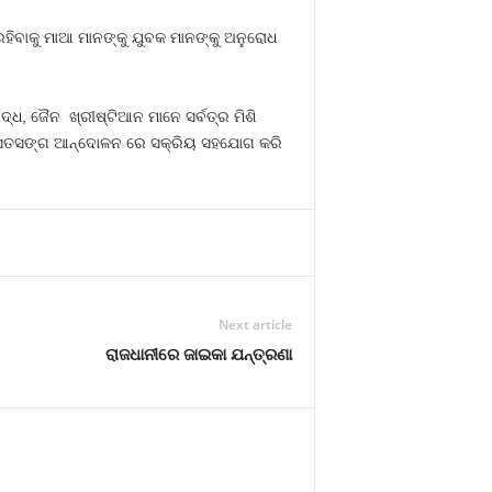
 ରହିବାକୁ ମାଆ ମାନଙ୍କୁ ଯୁବକ ମାନଙ୍କୁ ଅନୁରୋଧ
ୌଦ୍ଧ, ଜୈନ ଖ୍ରୀଷ୍ଟିଆନ ମାନେ ସର୍ବତ୍ର ମିଶି
ଏହି ସତସଙ୍ଗ ଆନ୍ଦୋଳନ ରେ ସକ୍ରିୟ ସହଯୋଗ କରି
Next article
ରାଜଧାନୀରେ ଜାଇକା ଯନ୍ତ୍ରଣା