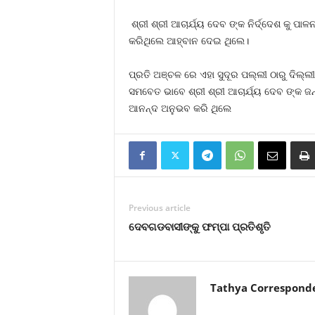
ଶ୍ରୀ ଶ୍ରୀ ଆଚାର୍ଯ୍ୟ ଦେବ ଙ୍କ ନିର୍ଦ୍ଦେଶ କୁ ପ
କରିଥିଲେ ଆହ୍ବାନ ଦେଇ ଥିଲେ।
ପ୍ରତି ଅଞ୍ଚଳ ରେ ଏହା ସୁଦୂର ପଲ୍ଲୀ ଠାରୁ ଦିଲ୍ଲୀ 
ସମବେତ ଭାବେ ଶ୍ରୀ ଶ୍ରୀ ଆଚାର୍ଯ୍ୟ ଦେବ ଙ୍କ ଜ
ଆନନ୍ଦ ଅନୁଭବ କରି ଥିଲେ
Previous article
ଦେବଗଡବାସୀଙ୍କୁ ଫମ୍ପା ପ୍ରତିଶୃତି
Tathya Correspond