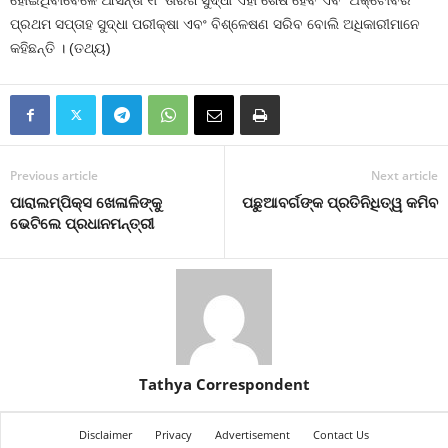
ହୋଇଥିବାବେଳେ ଆସନ୍ତା ୧୮ ତାରିଖ ସୁଦ୍ଧା ଏହା ଶେଷ ହେବ ଏବଂ ଅକ୍ଟୋବର
ପ୍ରଥମ ସପ୍ତାହ ସୁଦ୍ଧା ପରୀକ୍ଷା ଏବଂ ବିଶ୍ଳେଷଣ ସରିବ ବୋଲି ଅଧିକାରୀମାନେ
କହିଛନ୍ତି । (ତଥ୍ୟ)
Previous article
Next article
ପାରାଲମ୍ପିକ୍ସ ଖେଳାଳିଙ୍କୁ
ପଛୁଆବର୍ଗଙ୍କ ପ୍ରତିନିଧିତ୍ୱ କମିବ
ଭେଟିଲେ ପ୍ରଧାନମନ୍ତ୍ରୀ
Tathya Correspondent
Disclaimer
Privacy
Advertisement
Contact Us