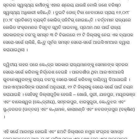
ସ୍ତରର ସ୍ୱାସ୍ଥ୍ୟ କର୍ମୀଙ୍କୁ ଏହାର ଶ୍ରେୟ ଯାଉଛି ବୋଲି ଜଣେ ବରିଷ୍ଠ
ସ୍ୱାସ୍ଥ୍ୟ ଅଧିକାରୀ କହିଛନ୍ତି । ଦୁଇଟି ଡୋଜ୍‍ ଟିକା ନେବାପରେ ପ୍ରାୟ ୧୬,୦୯୮
(୦.୨୮ ପ୍ରତିଶତ) ବ୍ୟକ୍ତି କୋଭିଡ୍ ପଜିଟିଭ୍ ହୋଇଛନ୍ତି । ବର୍ତ୍ତମାନ ରାଜ୍ୟରେ
କୋଭିଡ ସଂକ୍ରମଣର ବିସ୍ତୃତ ସ୍ଥିତି ପାଇବାକୁ, ପ୍ରଥମ ଥର ପାଇଁ ରାଜ୍ୟ
ସରକାରଙ୍କ ତର‘ରୁ ସମସ୍ତ ୩ ଟି ବିଭାଗରେ ୧୨ ଟି ଜିଲ୍ଲାକୁ ନେଇ ଏକ ବ୍ୟାପକ
ସେରୋ-ସର୍ଭେ ଚାଲିଛି, କିନ୍ତୁ ପୂର୍ବର ସମସ୍ତ ସେରୋ-ସର୍ଭେ ଆଇସିଏମଆର ଦ୍ୱାରା
କରାଯାଇଥିଲା ।
ଦ୍ୱିତୀୟ ଲହର ପରେ କେନ୍ଦ୍ର ସରକାର ରାଜ୍ୟମାନଙ୍କୁ ସେମାନଙ୍କ ସ୍ତରର
ସେରୋ-ସର୍ଭେ କରିବାକୁ ନିର୍ଦ୍ଦେଶ ଦେଇଛି । ପାରଦର୍ଶୀତା ଥିବା ଆରଏମଆରସି
ଭୁବନେଶ୍ୱରଙ୍କୁ ରାଜ୍ୟ ତର‘ରୁ ସେରୋ-ସର୍ଭେ କରିବାକୁ ଦାୟିତ୍ୱ ଦିଆଯାଇଛି ।
ଆରଏମ୍‍ଆରସିଙ୍କ ପରାମର୍ଶ ଅନୁଯାୟୀ, ୧୨ ଟି ଜିଲ୍ଲାକୁ ସେରୋ-ସର୍ଭେ ପାଇଁ ଚୟନ
କରାଯାଇଛି । ସେହିସବୁ ଜିଲ୍ଲାଗୁଡ଼ିକ ହେଉଛି – ଖୋର୍ଧା, ପୁରୀ, ଯାଜପୁର, ମୟୂରଭଞ୍ଜ
ଏବଂ ବାଲେଶ୍ୱର (କେନ୍ଦ୍ରୀୟ), ସମ୍ବଲପୁର, ଝାରସୁଗୁଡା, କେନ୍ଦୁଝର ଏବଂ
ସୁନ୍ଦରଗଡ (ଉତ୍ତର) ଏବଂ କନ୍ଧମାଳ, କାଲାହାଣ୍ଡି ଏବଂ ନବରଙ୍ଗପୁର (ଦକ୍ଷିଣ)
।
ଏହି ସର୍ଭେ ଆରମ୍ଭ ହୋଇଛି ଏବଂ ଛଅଟି ଜିଲ୍ଲାରେ ନମୁନା ସଂଗ୍ରହ ସମାପ୍ତ