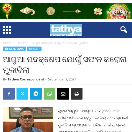
Home
Health
ଆଗୁଆ ପଦକ୍ଷେପ ଯୋଗୁଁ ସଫଳ କରୋନା ମୁକାବିଲା
NEWS IN ODIA
HEALTH
ଆଗୁଆ ପଦକ୍ଷେପ ଯୋଗୁଁ ସଫଳ କରୋନା
ମୁକାବିଲା
By
Tathya Correspondent
-
September 9, 2021
ଭୁବନେଶ୍ୱର : ଆଗୁଆ ପଦକ୍ଷେପ ଏବଂ
ସଠିକ୍ ପରିଚାଳନା ହେତୁ, କୋଭିଡ୍ -୧୯ ମହାମାରୀ
ମୁକାବିଲା କ୍ଷେତ୍ରରେ ଓଡିଶା ଜାତୀୟ ସ୍ତର