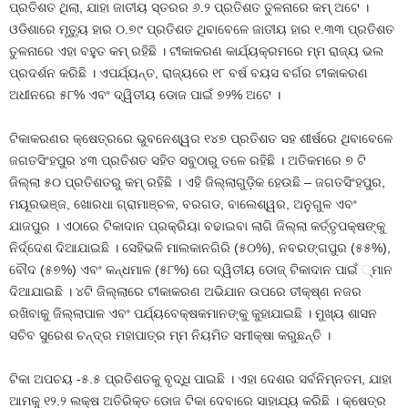
ପ୍ରତିଶତ ଥିଲା, ଯାହା ଜାତୀୟ ସ୍ତରର ୬.୨ ପ୍ରତିଶତ ତୁଳନାରେ କମ୍ ଅଟେ ।
ଓଡିଶାରେ ମୃତ୍ୟୁ ହାର ୦.୭୯ ପ୍ରତିଶତ ଥିବାବେଳେ ଜାତୀୟ ହାର ୧.୩୩ ପ୍ରତିଶତ
ତୁଳନାରେ ଏହା ବହୁତ କମ୍ ରହିଛି । ଟୀକାକରଣ କାର୍ଯ୍ୟକ୍ରମରେ ମ୍ମ ରାଜ୍ୟ ଭଲ
ପ୍ରଦର୍ଶନ କରିଛି । ଏପର୍ଯ୍ୟନ୍ତ, ରାଜ୍ୟରେ ୧୮ ବର୍ଷ ବୟସ ବର୍ଗର ଟୀକାକରଣ
ଅଧୀନରେ ୫୮% ଏବଂ ଦ୍ୱିତୀୟ ଡୋଜ ପାଇଁ ୭୨% ଅଟେ ।
ଟିକାକରଣର କ୍ଷେତ୍ରରେ ଭୁବନେଶ୍ୱର ୧୪୭ ପ୍ରତିଶତ ସହ ଶୀର୍ଷରେ ଥିବାବେଳେ
ଜଗତସିଂହପୁର ୪୩ ପ୍ରତିଶତ ସହିତ ସବୁଠାରୁ ତଳେ ରହିଛି । ଅତିକମରେ ୭ ଟି
ଜିଲ୍ଲା ୫୦ ପ୍ରତିଶତରୁ କମ୍ ରହିଛି । ଏହି ଜିଲ୍ଲାଗୁଡ଼ିକ ହେଉଛି – ଜଗତସିଂହପୁର,
ମୟୂରଭଞ୍ଜ, ଖୋରଧା ଗ୍ରାମାଞ୍ଚଳ, ବରଗଡ, ବାଲେଶ୍ୱର, ଅନୁଗୁଳ ଏବଂ
ଯାଜପୁର । ଏଠାରେ ଟିକାଦାନ ପ୍ରକ୍ରିୟା ବଢାଇବା ଲାଗି ଜିଲ୍ଲା କର୍ତ୍ତୃପକ୍ଷଙ୍କୁ
ନିର୍ଦ୍ଦେଶ ଦିଆଯାଇଛି । ସେହିଭଳି ମାଲକାନଗିରି (୫୦%), ନବରଙ୍ଗପୁର (୫୫%),
ବୌଦ (୫୭%) ଏବଂ କନ୍ଧମାଳ (୫୮%) ରେ ଦ୍ୱିତୀୟ ଡୋଜ୍ ଟିକାଦାନ ପାଇଁ ୍ମାନ
ଦିଆଯାଇଛି । ୪ଟି ଜିଲ୍ଲାରେ ଟୀକାକରଣ ଅଭିଯାନ ଉପରେ ତୀକ୍ଷ୍ଣ ନଜର
ରଖିବାକୁ ଜିଲ୍ଲାପାଳ ଏବଂ ପର୍ଯ୍ୟବେକ୍ଷକମାନଙ୍କୁ କୁହାଯାଇଛି । ମୁଖ୍ୟ ଶାସନ
ସଚିବ ସୁରେଶ ଚନ୍ଦ୍ର ମହାପାତ୍ର ମ୍ମ ନିୟମିତ ସମୀକ୍ଷା କରୁଛନ୍ତି ।
ଟିକା ଅପଚୟ -୫.୫ ପ୍ରତିଶତକୁ ବୃଦ୍ଧି ପାଇଛି । ଏହା ଦେଶର ସର୍ବନିମ୍ନତମ, ଯାହା
ଆମକୁ ୧୨.୨ ଲକ୍ଷ ଅତିରିକ୍ତ ଡୋଜ ଟିକା ଦେବାରେ ସାହାଯ୍ୟ କରିଛି । କ୍ଷେତ୍ର