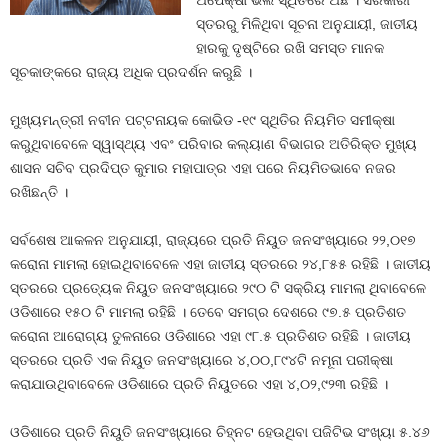
ଅପେକ୍ଷା ଭଲ ସ୍ଥିତିରେ ଅଛି । ସରକାରୀ
ସ୍ତରରୁ ମିଳିଥିବା ସୂଚନା ଅନୁଯାୟୀ, ଜାତୀୟ
ହାରକୁ ଦୃଷ୍ଟିରେ ରଖି ସମସ୍ତ ମାନକ
ସୂଚକାଙ୍କରେ ରାଜ୍ୟ ଅଧିକ ପ୍ରଦର୍ଶନ କରୁଛି ।
ମୁଖ୍ୟମନ୍ତ୍ରୀ ନବୀନ ପଟ୍ଟନାୟକ କୋଭିଡ -୧୯ ସ୍ଥିତିର ନିୟମିତ ସମୀକ୍ଷା
କରୁଥିବାବେଳେ ସ୍ୱାସ୍ଥ୍ୟ ଏବଂ ପରିବାର କଲ୍ୟାଣ ବିଭାଗର ଅତିରିକ୍ତ ମୁଖ୍ୟ
ଶାସନ ସଚିବ ପ୍ରଦିପ୍ତ କୁମାର ମହାପାତ୍ର ଏହା ପରେ ନିୟମିତଭାବେ ନଜର
ରଖିଛନ୍ତି ।
ସର୍ବଶେଷ ଆକଳନ ଅନୁଯାୟୀ, ରାଜ୍ୟରେ ପ୍ରତି ନିୟୁତ ଜନସଂଖ୍ୟାରେ ୨୨,୦୧୭
କରୋନା ମାମଲା ହୋଇଥିବାବେଳେ ଏହା ଜାତୀୟ ସ୍ତରରେ ୨୪,୮୫୫ ରହିଛି । ଜାତୀୟ
ସ୍ତରରେ ପ୍ରତ୍ୟେକ ନିୟୁତ ଜନସଂଖ୍ୟାରେ ୨୯୦ ଟି ସକ୍ରିୟ ମାମଲା ଥିବାବେଳେ
ଓଡିଶାରେ ୧୫୦ ଟି ମାମଲା ରହିଛି । ତେବେ ସମଗ୍ର ଦେଶରେ ୯୭.୫ ପ୍ରତିଶତ
କରୋନା ଆରୋଗ୍ୟ ତୁଳନାରେ ଓଡିଶାରେ ଏହା ୯୮.୫ ପ୍ରତିଶତ ରହିଛି । ଜାତୀୟ
ସ୍ତରରେ ପ୍ରତି ଏକ ନିୟୁତ ଜନସଂଖ୍ୟାରେ ୪,୦୦,୮୯୪ଟି ନମୂନା ପରୀକ୍ଷା
କରାଯାଉଥିବାବେଳେ ଓଡିଶାରେ ପ୍ରତି ନିୟୁତରେ ଏହା ୪,୦୨,୯୨୩ ରହିଛି ।
ଓଡିଶାରେ ପ୍ରତି ନିୟୁତି ଜନସଂଖ୍ୟାରେ ଚିହ୍ନଟ ହେଉଥିବା ପଜିଟିଭ ସଂଖ୍ୟା ୫.୪୬