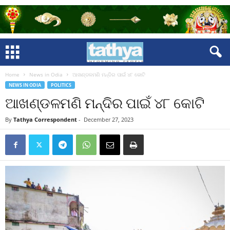
Home
News in Odia
ଆଖଣ୍ଡଳମଣି ମନ୍ଦିର ପାଇଁ ୪୮ କୋଟି
NEWS IN ODIA
POLITICS
ଆଖଣ୍ଡଳମଣି ମନ୍ଦିର ପାଇଁ ୪୮ କୋଟି
By
Tathya Correspondent
-
December 27, 2023