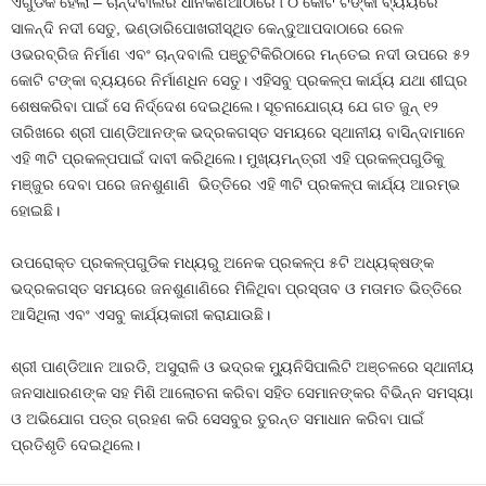
ଏଗୁଡିକ ହେଲା – ଚାନ୍ଦବାଲିର ଧାନକଣିଆଠାରେ ୮୦ କୋଟି ଟଙ୍କା ବ୍ୟୟରେ
ସାଳନ୍ଦି ନଦୀ ସେତୁ, ଭଣ୍ଡାରିପୋଖରୀସ୍ଥିତ କେନ୍ଦୁଆପଦାଠାରେ ରେଳ
ଓଭରବ୍ରିଜ ନିର୍ମାଣ ଏବଂ ଚାନ୍ଦବାଲି ପଞ୍ଚୁଟିକିରିଠାରେ ମନ୍ତେଇ ନଦୀ ଉପରେ ୫୨
କୋଟି ଟଙ୍କା ବ୍ୟୟରେ ନିର୍ମାଣଧିନ ସେତୁ। ଏହିସବୁ ପ୍ରକଳ୍ପ କାର୍ଯ୍ୟ ଯଥା ଶୀଘ୍ର
ଶେଷକରିବା ପାଇଁ ସେ ନିର୍ଦ୍ଦେଶ ଦେଇଥିଲେ। ସୂଚନାଯୋଗ୍ୟ ଯେ ଗତ ଜୁନ୍‌ ୧୨
ତାରିଖରେ ଶ୍ରୀ ପାଣ୍ଡିଆନଙ୍କ ଭଦ୍ରକଗସ୍ତ ସମୟରେ ସ୍ଥାନୀୟ ବାସିନ୍ଦାମାନେ
ଏହି ୩ଟି ପ୍ରକଳ୍ପପାଇଁ ଦାବୀ କରିଥିଲେ। ମୁଖ୍ୟମନ୍ତ୍ରୀ ଏହି ପ୍ରକଳ୍ପଗୁଡିକୁ
ମଞ୍ଜୁର ଦେବା ପରେ ଜନଶୁଣାଣି ଭିତ୍ତିରେ ଏହି ୩ଟି ପ୍ରକଳ୍ପ କାର୍ଯ୍ୟ ଆରମ୍ଭ
ହୋଇଛି।
ଉପରୋକ୍ତ ପ୍ରକଳ୍ପଗୁଡିକ ମଧ୍ୟରୁ ଅନେକ ପ୍ରକଳ୍ପ ୫ଟି ଅଧ୍ୟକ୍ଷଙ୍କ
ଭଦ୍ରକଗସ୍ତ ସମୟରେ ଜନଶୁଣାଣିରେ ମିଳିଥିବା ପ୍ରସ୍ତାବ ଓ ମତାମତ ଭିତ୍ତିରେ
ଆସିଥିଲା ଏବଂ ଏସବୁ କାର୍ଯ୍ୟକାରୀ କରାଯାଉଛି।
ଶ୍ରୀ ପାଣ୍ଡିଆନ ଆରଡି, ଅସୁରାଳି ଓ ଭଦ୍ରକ ମ୍ୟୁନିସିପାଲିଟି ଅଞ୍ଚଳରେ ସ୍ଥାନୀୟ
ଜନସାଧାରଣଙ୍କ ସହ ମିଶି ଆଲୋଚନା କରିବା ସହିତ ସେମାନଙ୍କର ବିଭିନ୍ନ ସମସ୍ୟା
ଓ ଅଭିଯୋଗ ପତ୍ର ଗ୍ରହଣ କରି ସେସବୁର ତୁରନ୍ତ ସମାଧାନ କରିବା ପାଇଁ
ପ୍ରତିଶୃତି ଦେଇଥିଲେ।