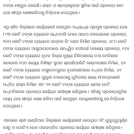
ଟଙ୍କା ମଞ୍ଜୁର ହୋଇଛି। ଭକ୍ତ ଓ ଶ୍ରଦ୍ଧାଳୁଙ୍କ ସୁବିଧା ପାଇଁ ପ୍ରକଳ୍ପ କାମ
ଯଥା ଶୀଘ୍ର ଶେଷକରିବାକୁ ନିର୍ଦ୍ଦେଶ ଦେଇଥିଲେ।
ଏଥି ସହିତ ଜିଲ୍ଲାରେ କାର୍ଯ୍ୟକାରୀ ହେଉଥିବା ଅନ୍ୟାନ୍ୟ ପ୍ରମୁଖ ପ୍ରକଳ୍ପ ଯଥା-
୮୯୩ କୋଟି ଟଙ୍କା ବ୍ୟୟରେ ଚାନ୍ଦବାଲି ମେଗା ପାଇପ ଜଳଯୋଗାଣ ପ୍ରକଳ୍ପ,
୧୦୦ କୋଟି ଟଙ୍କା ବ୍ୟୟରେ ଭଦ୍ରକ ରିଂ ରୋଡ ନିର୍ମାଣ ପ୍ରକଳ୍ପ, ୪୮୦ କୋଟି
ଟଙ୍କା ବ୍ୟୟରେ ଆଖୁଆପଦାଠାରେ ସମନ୍ୱିତ ନଦୀଗର୍ଭ ଜଳାଶୟ ପ୍ରକଳ୍ପ, ୧୬୪
କୋଟି ଟଙ୍କା ବ୍ୟୟରେ ନୂତନ ଜିଲ୍ଲା ମୁଖ୍ୟ ଚିକିତ୍ସାଳୟ ତଥା ମେଡିକାଲ
କଲେଜର ୧୦୦ ଶଯ୍ୟା ବିଶିଷ୍ଟ ସୁପର ସ୍ପେଶିଆଲିଟି ଡାକ୍ତରଖାନା ନିର୍ମାଣ, ୪୭
କୋଟି ଟଙ୍କା ବ୍ୟୟରେ ବାସୁଦେବପୁରର ଚୂଡାମଣୀଠାରେ ବନ୍ଦର ନିର୍ମାଣ, ୪୧
କୋଟି ଟଙ୍କା ବ୍ୟୟରେ ପୁରୁଣା ବଜାରଠାରୁ ଗୁଜିଡହରା ଭାୟା ମା’ଭଦ୍ରକାଳୀ
ମନ୍ଦିର ରାସ୍ତା ନିର୍ମାଣ ଏବଂ ୨୭ କୋଟି ଟଙ୍କା ବ୍ୟୟରେ ଧାମରା ଜେଟି
ଉନ୍ନତିକରଣ ପ୍ରକଳ୍ପ କାର୍ଯ୍ୟର ସମୀକ୍ଷା କରିଥିଲେ। ଏହିସବୁ ପ୍ରକଳ୍ପଗୁଡିକ
ମଧ୍ୟ ଯଥା ଶୀଘ୍ର ଶେଷ କରିବା ପାଇଁ ସମ୍ପୃକ୍ତ ପଦାଧିକାରୀଙ୍କୁ ସେ ନିର୍ଦ୍ଦେଶ
ଦେଇଥିଲେ।
ଏହାପରେ ଶ୍ରୀ ପାଣ୍ଡିଆନ ଜିଲ୍ଲାରେ କାର୍ଯ୍ୟକାରୀ ହେଉଥିବା ୨ଟି ଗୁରୁତ୍ୱପୂର୍ଣ୍ଣ
ସେତୁ ଓ ଗୋଟିଏ ରେଳ ଓଭରବ୍ରିଜ ପ୍ରକଳ୍ପ କାର୍ଯ୍ୟର ସମୀକ୍ଷା କରିଥିଲେ।