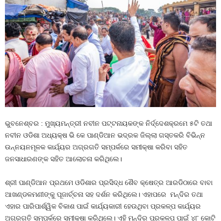
ଭୁବନେଶ୍ବର : ମୁଖ୍ୟମନ୍ତ୍ରୀ ନବୀନ ପଟ୍ଟନାୟକଙ୍କ ନିର୍ଦ୍ଦେଶକ୍ରମେ ୫ଟି ତଥା
ନବୀନ ଓଡିଶା ଅଧ୍ୟକ୍ଷ ଭି କେ ପାଣ୍ଡିଆନ ଭଦ୍ରକ ଜିଲ୍ଲା ଗସ୍ତକରି ବିଭିନ୍ନ
ଉନ୍ନୟନମୂଳକ କାର୍ଯ୍ୟର ଅଗ୍ରଗତି ସମ୍ପର୍କରେ ସମୀକ୍ଷା କରିବା ସହିତ
ଜନସାଧାରଣଙ୍କ ସହିତ ଆଲୋଚନା କରିଥିଲେ।
ଶ୍ରୀ ପାଣ୍ଡିଆନ ପ୍ରଥମେ ଓଡିଶାର ପ୍ରସିଦ୍ଧ ଶୈବ କ୍ଷେତ୍ର ଆରଡିଠାରେ ବାବା
ଆଖଣ୍ଡଳମଣୀଙ୍କୁ ପୂଜାର୍ଚ୍ଚନା ସହ ଦର୍ଶନ କରିଥିଲେ। ଏହାପରେ ମନ୍ଦିର ତଥା
ଏହାର ପାରିପାର୍ଶ୍ୱିକ ବିକାଶ ପାଇଁ କାର୍ଯ୍ୟକାରୀ ହେଉଥିବା ପ୍ରକଳ୍ପ କାର୍ଯ୍ୟର
ଅଗ୍ରଗତି ସମ୍ପର୍କରେ ସମୀକ୍ଷା କରିଥିଲେ। ଏହି ମନ୍ଦିର ପ୍ରକଳ୍ପ ପାଇଁ ୪୮ କୋଟି