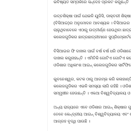
ଭବିଷ୍ୟତ ସମ୍ପର୍କରେ ସନ୍ଦେହ ପ୍ରକଟ କରୁଛନ୍ତି 
ଉଚ୍ଚଶିକ୍ଷା ପାଇଁ ଯେଭଳି ୟୁଜିସି, ଡାକ୍ତରୀ ଶିକ
(ବିସିଆଇ)ର ଅନୁମୋଦନ ଆବଶ୍ୟକ । ବିସିଆଇର 
ଚାଲୁଥିବାବେଳେ ଏଠାରୁ ଉତ୍ତୀର୍ଣ୍ଣ ହେଉଥିବା ଛାତ
କଲେଜଗୁଡିକର ଛାତ୍ରଛାତ୍ରୀମାନେ ସୁପ୍ରିମ୍‍କୋର୍ଟ
ବିସିଆଇର ଫି ଦାଖଲ ପାଇଁ ବର୍ଷ ବର୍ଷ ଧରି ଓଡିଶା
ଦାଖଲ କରୁନାହାନ୍ତି । ଏମିତିକି ଗୋଟିଏ ଗୋଟିଏ 
ଓଡିଶାର ଅଧିକାଂଶ ଆଇନ୍‍ କଲେଜଗୁଡିକର ସାର୍ଟିଫି
ଭୁବନେଶ୍ୱର, କଟକ ଠାରୁ ଆରମ୍ଭ କରି କଳାହାଣ୍ଡି
କଲେଜଗୁଡିକର ଏଭଳି ସମସ୍ୟା ଲାଗି ରହିଛି । ଓଡିଶ
ସମ୍ମୁଖୀନ ହେଉଛନ୍ତି । ଏକଥା ବିଶ୍ୱବିଦ୍ୟାଳୟ ଓ
ଅନ୍ୟ ରାଜ୍ୟରେ ଏବେ ଓଡିଶାର ଆଇନ୍‍ ଶିକ୍ଷାର ଗୁ
ତେବେ କେନ୍ଦ୍ରୀୟ ଆଇନ୍‍ ବିଶ୍ୱବିଦ୍ୟାଳୟ ଏବଂ ସ
ଆଗ୍ରହ ବୃଦ୍ଧି ପାଉଛି ।