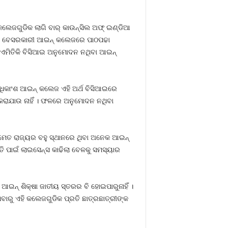
େଜଗୁଡିକ ଲାଗି ବାର୍‍ କାଉନ୍‍ସିଲ ଅଫ୍‍ ଇଣ୍ଡିଆ
 ବେସରକାରୀ ଆଇନ୍‍ କଲେଜରେ ପାଠପଢା
। ଏମିତିକି ବିସିଆଇ ଅନୁମୋଦନ ନଥିବା ଆଇନ୍‍
ଅଧିକାଂଶ ଆଇନ୍‍ କଲେଜ ଏହି ଅର୍ଥ ବିସିଆଇରେ
କରାଯାଉ ନାହିଁ । ଫଳରେ ଅନୁମୋଦନ ନଥିବା
ମେତ ରାଜ୍ୟର ବହୁ ସ୍ଥାନରେ ଥିବା ଅନେକ ଆଇନ୍‍
ି ପାଇଁ ଲାଇସେନ୍ସ କାଢିଲା ବେଳକୁ ସମସ୍ୟାର
ନ୍‍ ଶିକ୍ଷା ଜାତୀୟ ସ୍ତରର ବି ହୋଇପାରୁନାହିଁ ।
ବାରୁ ଏହି କଲେଜଗୁଡିକ ପ୍ରତି ଛାତ୍ରଛାତ୍ରୀଙ୍କ