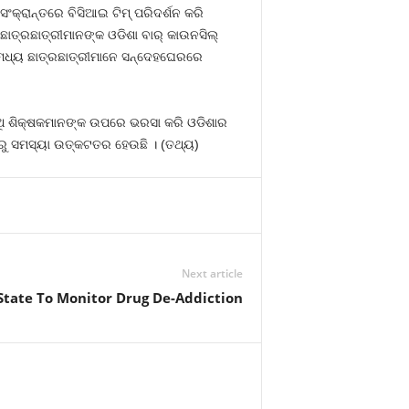
କ୍ରାନ୍ତରେ ବିସିଆଇ ଟିମ୍‍ ପରିଦର୍ଶନ କରି
୍ରଛାତ୍ରୀମାନଙ୍କ ଓଡିଶା ବାର୍‍ କାଉନସିଲ୍‍
 ମଧ୍ୟ ଛାତ୍ରଛାତ୍ରୀମାନେ ସନ୍ଦେହଘେରରେ
ଥି ଶିକ୍ଷକମାନଙ୍କ ଉପରେ ଭରସା କରି ଓଡିଶାର
ାରୁ ସମସ୍ୟା ଉତ୍କଟତର ହେଉଛି । (ତଥ୍ୟ)
Next article
State To Monitor Drug De-Addiction