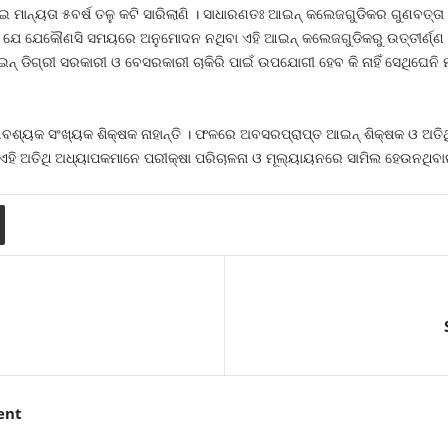
ାନ୍ୟତା ୫ବର୍ଷ ତଳୁ କଟି ସାରିଲାଣି । ସାଧାରଣତଃ ଆଇନ୍‍ କଲେଜଗୁଡିକର ଗୁଣବତ୍ତା ସଂ
େ ଯେକୌଣସି ସମୟରେ ଅନୁମୋଦନ ନଥିବା ଏହି ଆଇନ୍‍ କଲେଜଗୁଡିକରୁ ଉତ୍ତୀର୍ଣ୍ଣ ଛାତ
‍ ଡିଗ୍ରୀ ସରକାରୀ ଓ ବେସରକାରୀ ଚାକିରି ପାଇଁ ଉପଯୋଗୀ ହେବ କି ନାହିଁ ସେଥିଘେନି
ଶ୍ୟକ ସଂଖ୍ୟକ ଶିକ୍ଷକ ନାହାନ୍ତି । ଫଳରେ ଅବସରପ୍ରାପ୍ତ ଆଇନ୍‍ ଶିକ୍ଷକ ଓ ଅତି
ଏହି ଅତିଥି ଅଧ୍ୟାପକମାନେ ପରୀକ୍ଷା ପରିଚାଳନା ଓ ମୂଲ୍ୟାୟନରେ ସାମିଲ ହେଉନଥିବ
ent