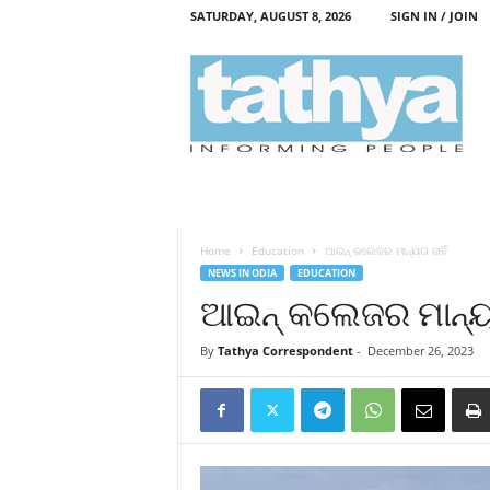
SATURDAY, AUGUST 8, 2026
SIGN IN / JOIN
T
a
t
h
y
a
Home
Education
ଆଇନ୍‍ କଲେଜର ମାନ୍ୟତା ନାହିଁ
NEWS IN ODIA
EDUCATION
ଆଇନ୍‍ କଲେଜର ମାନ୍ୟତା
By
Tathya Correspondent
-
December 26, 2023