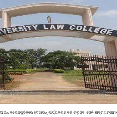
ଆଇନ୍‍ କଲେଜଗୁଡିକରେ ବେଆଇନ୍‍ କାର୍ଯ୍ୟକଳାପ ବଢି ଚାଲୁଥିବା ଘେନି ଛାତ୍ରଛାତ୍ରୀ