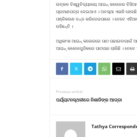
ଉତ୍କଳ ବିଶ୍ୱବିଦ୍ୟାଳୟ ଆଇନ୍‍ କଲେଜର ବିସିଆଇ ମ
ପ୍ରମାଣପତ୍ର ଦେଇଥାଏ । ଅବସ୍ଥା ଏଭଳି ହେଉଛି ଯ
ପଞ୍ଜିକରଣ ବନ୍ଦ କରିଦେଇପାରେ । ତେବେ ଏହିଆଇନ୍
ରହିଛନ୍ତି ।
ଅଧିକାଂଶ ଆଇନ୍‍ କଲେଜରେ ପାଠ ପଢାଇବାପାଇଁ ଆବ
ଆଇନ୍‍ କଲେଜଗୁଡିକରେ ପାଠପଢା ଚାଲିଛି । ତେବେ 
Previous article
ପର୍ଯ୍ୟଟନସ୍ଥଳୀରେ ନିଶାଡିଙ୍କ ଆଡ୍ଡା
Tathya Correspond