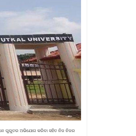
ମାନେ ଗୁରୁତର ଅଭିଯୋଗ କରିବା ସହିତ ନିଜ ନିଜର