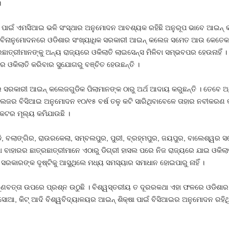
।
୍ଷା ପାଇଁ ଏମସିଆଇ ଭଳି ସଂସ୍ଥାର ଅନୁମୋଦନ ଆବଶ୍ୟକ ରହିଛି ଅନୁରୂପ ଭାବେ ଆଇନ୍‍ କଲ
ବିନାନୁମୋଦନରେ ଓଡିଶାର ସଂଖ୍ୟାଧିକ ସରକାରୀ ଆଇନ୍‍ କଲେଜ ସମେତ ଆଉ କେତେକ
୍ରଛାତ୍ରୀମାନଙ୍କୁ ଅନ୍ୟ ରାଜ୍ୟରେ ଓକିଲାତି ଲାଇସେନ୍ସ ମିଳିବା ସମ୍ଭବପର ହେଉନାହିଁ 
ରେ ଓକିଲାତି କରିବାର ସୁଯୋଗରୁ ବଞ୍ଚିତ ହେଉଛନ୍ତି ।
ରେ ସରକାରୀ ଆଇନ୍‍ କଲେଜଗୁଡିକ ପିଲାମାନଙ୍କ ଠାରୁ ଅର୍ଥ ଆଦାୟ କରୁଛନ୍ତି । ତେବେ 
କଲେଜର ବିସିଆଇ ଅନୁମୋଦନ ୧୦/୧୫ ବର୍ଷ ତଳୁ କଟି ସାରିଥିବାବେଳେ ତାହାର ନବୀକରଣ 
କେଟର ମୂଲ୍ୟ କମିଯାଉଛି ।
, ବଲାଙ୍ଗିର, ରାଉରକେଲା, ସମ୍ବଲପୁର, ପୁରୀ, ବ୍ରହ୍ମପୁର, ଜୟପୁର, ବାଲେଶ୍ୱର ସ
ା ବାହାରର ଛାତ୍ରଛାତ୍ରୀମାନେ ଏଠାରୁ ଡିଗ୍ରୀ ହାସଲ ପରେ ନିଜ ରାଜ୍ୟରେ ଯାଇ ଓକିଲାତ
 ସରକାରଙ୍କ ଦୃଷ୍ଟିକୁ ଆସୁଥିଲେ ମଧ୍ୟ ସମସ୍ୟାର ସମାଧାନ ହୋଇପାରୁ ନାହିଁ ।
ଣବତ୍ତା ଉପରେ ପ୍ରଶ୍ନ ଉଠୁଛି । ବିଶ୍ୱସ୍ତରୀୟ ତ ଦୂରରକଥା ଏହା ଫଳରେ ଓଡିଶାର ଆଇ
ୋଆ, କିଟ୍‍ ଆଦି ବିଶ୍ୱବିଦ୍ୟାଳୟର ଆଇନ୍‍ ଶିକ୍ଷା ପାଇଁ ବିସିଆଇର ଅନୁମୋଦନ ରହିଥି