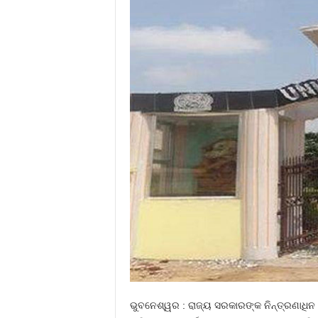
ଭୁବନେଶ୍ୱର : ରାଜ୍ୟ ସରକାରଙ୍କ ନିନ୍ତ୍ରଣାଧିନ 