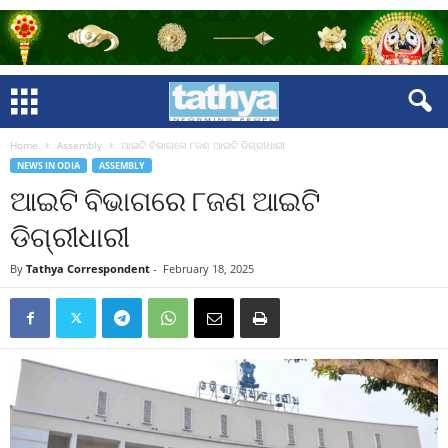
Home
Assembly
ଆଇଟି ବିଭାଗରେ ୮ଜଣ ଆଇଟି ଡିଗ୍ରୀଧାରୀ
NEWS IN ODIA
ASSEMBLY
ଆଇଟି ବିଭାଗରେ ୮ଜଣ ଆଇଟି
ଡିଗ୍ରୀଧାରୀ
By
Tathya Correspondent
-
February 18, 2025