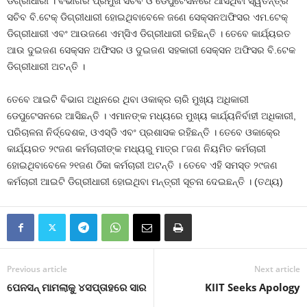
ଡିଗ୍ରୀଧାରୀ । ବିଭାଗର ପ୍ରମୁଖ ସଚିବ ଓ ଡେପୁଟେସନରେ ଆସିଥିବା ସ୍ୱତନ୍ତ୍ର
ସଚିବ ବି.ଟେକ୍‍ ଡିଗ୍ରୀଧାରୀ ହୋଇଥିବାବେଳେ ଜଣେ ସେକ୍ସନଅଫିସର ଏମ.ଟେକ୍‍
ଡିଗ୍ରୀଧାରୀ ଏବଂ ଆଉଜଣେ ଏମ୍‍ସିଏ ଡିଗ୍ରୀଧାରୀ ରହିଛନ୍ତି । ତେବେ କାର୍ଯ୍ୟରତ
ଆଉ ଦୁଇଜଣ ସେକ୍ସନ ଅଫିସର ଓ ଦୁଇଜଣ ସହକାରୀ ସେକ୍ସନ ଅଫିସର ବି.ଟେକ
ଡିଗ୍ରୀଧାରୀ ଅଟନ୍ତି ।
ତେବେ ଆଇଟି ବିଭାଗ ଅଧିନରେ ଥିବା ଓକାକ୍‍ର ଚାରି ମୁଖ୍ୟ ଅଧିକାରୀ
ଡେପୁଟେସନରେ ଆସିଛନ୍ତି । ଏମାନଙ୍କ ମଧ୍ୟରେ ମୁଖ୍ୟ କାର୍ଯ୍ୟନିର୍ବାହୀ ଅଧିକାରୀ,
ପରିଚାଳନା ନିର୍ଦ୍ଦେଶକ, ଓଏସ୍‍ଡି ଏବଂ ପ୍ରଶାସକ ରହିଛନ୍ତି । ତେବେ ଓକାକ୍‍ରେ
କାର୍ଯ୍ୟରତ ୨୯ଜଣ କର୍ମଚାରୀଙ୍କ ମଧ୍ୟରୁ ମାତ୍ର ୮ଜଣ ନିୟମିତ କର୍ମଚାରୀ
ହୋଇଥିବାବେଳେ ୨୧ଜଣ ଠିକା କର୍ମଚାରୀ ଅଟନ୍ତି । ତେବେ ଏହି ସମସ୍ତ ୨୯ଜଣ
କର୍ମଚାରୀ ଆଇଟି ଡିଗ୍ରୀଧାରୀ ହୋଇଥିବା ମନ୍ତ୍ରୀ ସୂଚନା ଦେଇଛନ୍ତି । (ତଥ୍ୟ)
Previous article
Next article
ପେନସନ୍‍ ମାମଲାକୁ ୪ସପ୍ତାହରେ ସାର
KIIT Seeks Apology