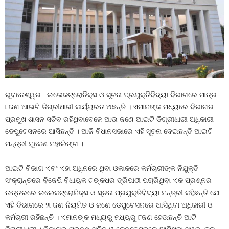
ଭୁବନେଶ୍ୱର : ଇଲେକଟ୍ରୋନିକ୍ସ ଓ ସୂଚନା ପ୍ରଯୁକ୍ତିବିଦ୍ୟା ବିଭାଗରେ ମାତ୍ର
୮ଜଣ ଆଇଟି ଡିଗ୍ରୀଧାରୀ କାର୍ଯ୍ୟରତ ଅଛନ୍ତି । ଏମାନଙ୍କ ମଧ୍ୟରେ ବିଭାଗର
ପ୍ରମୁଖ ଶାସନ ସଚିବ ରହିଥିବାବେଳେ ଆଉ ଜଣେ ଆଇଟି ଡିଗ୍ରୀଧାରୀ ଅଧିକାରୀ
ଡେପୁଟେସନରେ ଆସିଛନ୍ତି । ଆଜି ବିଧାନସଭାରେ ଏହି ସୂଚନା ଦେଇଛନ୍ତି ଆଇଟି
ମନ୍ତ୍ରୀ ମୁକେଶ ମହାଲିଙ୍ଗ ।
ଆଇଟି ବିଭାଗ ଏବଂ ଏହା ଅଧିନରେ ଥିବା ଓକାକରେ କର୍ମଚାରୀଙ୍କ ନିଯୁକ୍ତି
ସଂକ୍ରାନ୍ତରେ ବିଜେପି ବିଧାୟକ ଟଙ୍କଧର ତ୍ରିପାଠୀ ପଚାରିଥିବା ଏକ ପ୍ରଶ୍ନର
ଉତ୍ତରରେ ଇଲେକଟ୍ରୋନିକ୍ସ ଓ ସୂଚନା ପ୍ରଯୁକ୍ତିବିଦ୍ୟା ମନ୍ତ୍ରୀ କହିଛନ୍ତି ଯେ
ଏହି ବିଭାଗରେ ୨୮ଜଣ ନିୟମିତ ଓ ଜଣେ ଡେପୁଟେସନରେ ଆସିଥିବା ଅଧିକାରୀ ଓ
କର୍ମଚାରୀ ରହିଛନ୍ତି । ଏମାନଙ୍କ ମଧ୍ୟରୁ ମଧ୍ୟରୁ ୮ଜଣ ହେଉଛନ୍ତି ଆଟି