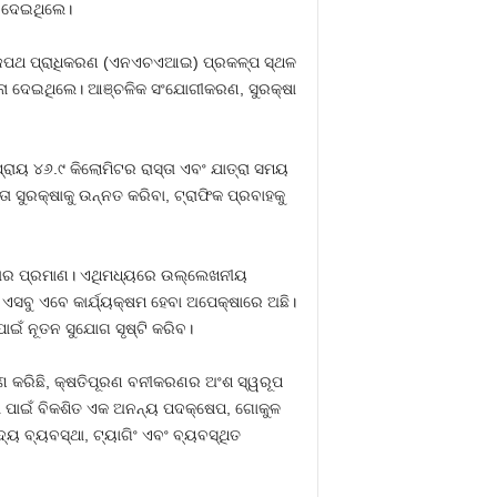
ା ଦେଇଥିଲେ।
 ରାଜପଥ ପ୍ରାଧିକରଣ (ଏନଏଚଏଆଇ) ପ୍ରକଳ୍ପ ସ୍ଥଳ
ଚନା ଦେଇଥିଲେ। ଆଞ୍ଚଳିକ ସଂଯୋଗୀକରଣ, ସୁରକ୍ଷା
୍ରାୟ ୪୬.୯ କିଲୋମିଟର ରାସ୍ତା ଏବଂ ଯାତ୍ରା ସମୟ
ା ସୁରକ୍ଷାକୁ ଉନ୍ନତ କରିବା, ଟ୍ରାଫିକ ପ୍ରବାହକୁ
କ୍ଷତାର ପ୍ରମାଣ। ଏଥିମଧ୍ୟରେ ଉଲ୍ଲେଖନୀୟ
 ଏସବୁ ଏବେ କାର୍ଯ୍ୟକ୍ଷମ ହେବା ଅପେକ୍ଷାରେ ଅଛି।
ଇଁ ନୂତନ ସୁଯୋଗ ସୃଷ୍ଟି କରିବ।
 କରିଛି, କ୍ଷତିପୂରଣ ବନୀକରଣର ଅଂଶ ସ୍ୱରୂପ
ା ପାଇଁ ବିକଶିତ ଏକ ଅନନ୍ୟ ପଦକ୍ଷେପ, ଗୋକୁଳ
୍ୟ ବ୍ୟବସ୍ଥା, ଟ୍ୟାଗିଂ ଏବଂ ବ୍ୟବସ୍ଥିତ