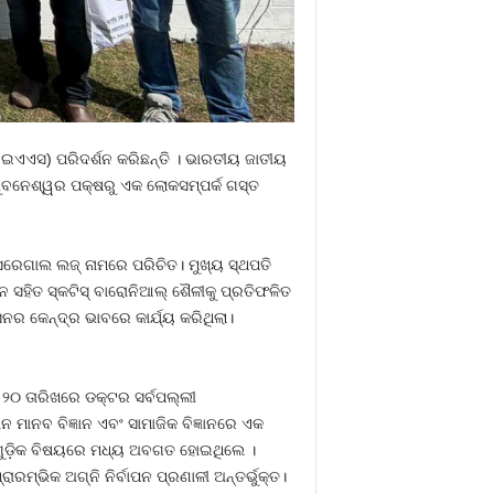
ଇଆଇଏଏସ) ପରିଦର୍ଶନ କରିଛନ୍ତି । ଭାରତୀୟ ଜାତୀୟ
ଭୁବନେଶ୍ୱର ପକ୍ଷରୁ ଏକ ଲୋକସମ୍ପର୍କ ଗସ୍ତ
େଗାଲ ଲଜ୍ ନାମରେ ପରିଚିତ। ମୁଖ୍ୟ ସ୍ଥପତି
 ସହିତ ସ୍କଟିସ୍ ବାରୋନିଆଲ୍ ଶୈଳୀକୁ ପ୍ରତିଫଳିତ
ସନର କେନ୍ଦ୍ର ଭାବରେ କାର୍ଯ୍ୟ କରିଥିଲା।
ର ୨୦ ତାରିଖରେ ଡକ୍ଟର ସର୍ବପଲ୍ଲୀ
 ମାନବ ବିଜ୍ଞାନ ଏବଂ ସାମାଜିକ ବିଜ୍ଞାନରେ ଏକ
୍ୟଗୁଡ଼ିକ ବିଷୟରେ ମଧ୍ୟ ଅବଗତ ହୋଇଥିଲେ ।
ମ୍ଭିକ ଅଗ୍ନି ନିର୍ବାପନ ପ୍ରଣାଳୀ ଅନ୍ତର୍ଭୁକ୍ତ।