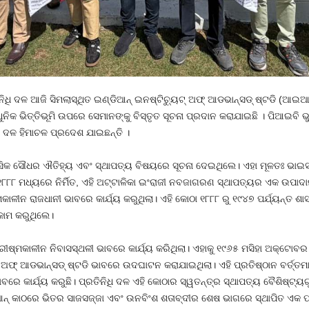
ନିଧି ଦଳ ଆଜି ସିମଲାସ୍ଥିତ ଇଣ୍ଡିଆନ୍ ଇନଷ୍ଟିଚ୍ୟୁଟ୍ ଅଫ୍ ଆଡଭାନ୍ସଡ୍ ଷ୍ଟଡି (ଆ
 ଭିତ୍ତିଭୂମି ଉପରେ ସେମାନଙ୍କୁ ବିସ୍ତୃତ ସୂଚନା ପ୍ରଦାନ କରାଯାଇଛି । ପିଆଇବି 
ି ଦଳ ହିମାଚଳ ପ୍ରଦେଶ ଯାଇଛନ୍ତି ।
କ ସୌଧର ଐତିହ୍ୟ ଏବଂ ସ୍ଥାପତ୍ୟ ବିଷୟରେ ସୂଚନା ଦେଇଥିଲେ। ଏହା ମୂଳତଃ ଭାଇସର
୮୮ ମଧ୍ୟରେ ନିର୍ମିତ, ଏହି ଅଟ୍ଟାଳିକା ଇଂରାଜୀ ନବଜାଗରଣ ସ୍ଥାପତ୍ୟର ଏକ ଉପାଦାନ
ାଳୀନ ରାଜଧାନୀ ଭାବରେ କାର୍ଯ୍ୟ କରୁଥିଲା। ଏହି କୋଠା ୧୮୮୮ ରୁ ୧୯୪୭ ପର୍ଯ୍ୟନ୍ତ ଶା
କାମ କରୁଥିଲେ।
୍ରୀଷ୍ମକାଳୀନ ନିବାସସ୍ଥଳୀ ଭାବରେ କାର୍ଯ୍ୟ କରିଥିଲା। ଏହାକୁ ୧୯୬୫ ମସିହା ଅକ୍ଟୋବ
୍ ଅଫ୍ ଆଡଭାନ୍ସଡ୍ ଷ୍ଟଡି ଭାବରେ ଉଦଘାଟନ କରାଯାଇଥିଲା। ଏହି ପ୍ରତିଷ୍ଠାନ ବର୍ତ୍ତମାନ
ବରେ କାର୍ଯ୍ୟ କରୁଛି। ପ୍ରତିନିଧି ଦଳ ଏହି କୋଠାର ସ୍ୱତନ୍ତ୍ର ସ୍ଥାପତ୍ୟ ବୈଶିଷ୍ଟ
ନ୍ କାଠରେ ଭିତର ସାଜସଜ୍ଜା ଏବଂ ଉନବିଂଶ ଶତାବ୍ଦୀର ଶେଷ ଭାଗରେ ସ୍ଥାପିତ ଏକ ପ୍ରାର