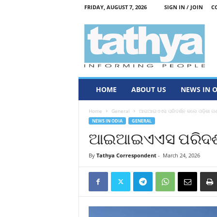
FRIDAY, AUGUST 7, 2026
SIGN IN / JOIN
C
T
a
t
h
y
a
HOME
ABOUT US
NEWS IN 
Home
General
ଆଇଆଇଏଏସ ପରିଦର୍ଶନ କଲେ ଓଡ଼ିଶା ଗଣମ
NEWS IN ODIA
GENERAL
ଆଇଆଇଏଏସ ପରିଦର୍ଶନ
By
Tathya Correspondent
-
March 24, 2026