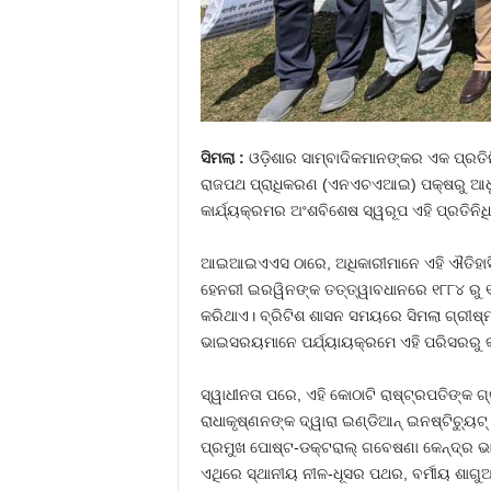
ସିମଲା :
ଓଡ଼ିଶାର ସାମ୍ବାଦିକମାନଙ୍କର ଏକ ପ୍ରତି
ରାଜପଥ ପ୍ରାଧିକରଣ (ଏନଏଚଏଆଇ) ପକ୍ଷରୁ ଆଧୁନିକ
କାର୍ଯ୍ୟକ୍ରମର ଅଂଶବିଶେଷ ସ୍ୱରୂପ ଏହି ପ୍ରତିନିଧ
ଆଇଆଇଏଏସ ଠାରେ, ଅଧିକାରୀମାନେ ଏହି ଐତିହାସି
ହେନରୀ ଇରୱିନଙ୍କ ତତ୍ତ୍ୱାବଧାନରେ ୧୮୮୪ ରୁ ୧୮
କରିଥାଏ। ବ୍ରିଟିଶ ଶାସନ ସମୟରେ ସିମଲା ଗ୍ରୀଷ୍ମକ
ଭାଇସରୟମାନେ ପର୍ଯ୍ୟାୟକ୍ରମେ ଏହି ପରିସରରୁ 
ସ୍ୱାଧୀନତା ପରେ, ଏହି କୋଠାଟି ରାଷ୍ଟ୍ରପତିଙ୍କ ଗ
ରାଧାକୃଷ୍ଣନଙ୍କ ଦ୍ୱାରା ଇଣ୍ଡିଆନ୍ ଇନଷ୍ଟିଚ୍ୟୁଟ
ପ୍ରମୁଖ ପୋଷ୍ଟ-ଡକ୍ଟରାଲ୍ ଗବେଷଣା କେନ୍ଦ୍ର ଭା
ଏଥିରେ ସ୍ଥାନୀୟ ନୀଳ-ଧୂସର ପଥର, ବର୍ମୀୟ ଶାଗୁଆ