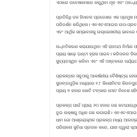
ଏଠାରେ ଗବେଷକମାନେ କରୁଥିବା ମୂଳ ଏବଂ ଅନନ୍ୟ 
ପ୍ରତିନିଧି ଦଳ ହିମାଚଳ ପ୍ରଦେଶର ଏକ ପ୍ରମୁଖ
ପରିଦର୍ଶନ କରିଥିଲେ। ଏନଏଚଏଆଇର ଉପ-ପ୍ରବନ୍ଧ
ଏବଂ ଆର୍ଥିକ ସମ୍ଭାବନାକୁ ଉଲ୍ଲେଖନୀୟ ଭାବରେ 
ଉନ୍ନତିକରଣ କରାଯାଉଥିବା ଏହି ରାଜପଥ ନିର୍ମାଣ ଫ
ପ୍ରାୟ ସାଢ଼େ ଘଣ୍ଟା ହ୍ରାସ ପାଇବ। କରିଡରର ଡିଜା
ସୁବ୍ୟବସ୍ଥିତ କରିବା ଏବଂ ଏହି ଅଞ୍ଚଳରେ ପର୍ଯ୍ୟଟ
ପ୍ରକଳ୍ପର ସବୁଠାରୁ ଆକର୍ଷଣୀୟ ବୈଶିଷ୍ଟ୍ୟ ହେଉଛ
ସୁଡଙ୍ଗଗୁଡ଼ିକ ମଧ୍ୟରେ ୧.୮ କିଲୋମିଟର କିରତପୁର
ପ୍ରାୟ ୭ ହଜାର କୋଟି ଟଙ୍କାର ମୋଟ ନିବେଶ ସହିତ
ପ୍ରକଳ୍ପ ପାଇଁ ପ୍ରାୟ ୬୦ ହଜାର ଗଛ କଟାଯାଇଥ
ଦୁଇ ଲକ୍ଷରୁ ଅଧିକ ଗଛ ଲଗାଇଛି। ଏନଏଚଏଆଇ ସ୍ଥ
ଧାମ ଗୋ ଆଶ୍ରୟସ୍ଥଳ ପ୍ରକଳ୍ପ ମଧ୍ୟ ଆରମ୍ଭ କରିଛ
ପରିଚାଳନା ସୁବିଧା ପ୍ରଦାନ କରେ, ଯାହା ଦ୍ୱାରା ସ୍