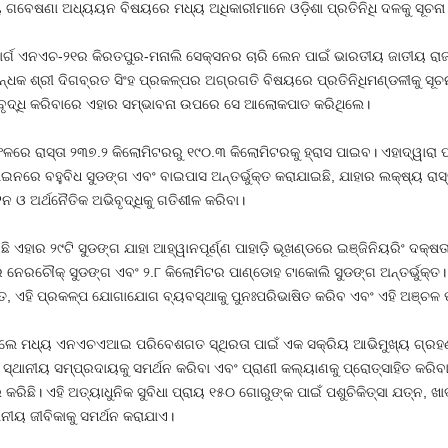
ଗବେଷଣା ଅଧ୍ୟୟନ ବିଷୟରେ ମଧ୍ୟ ଅଧିକାରୀମାନେ ଓଡ଼ିଶା ପ୍ରତିନିଧି ଦଳକୁ ସୂଚନ
 ମାର୍ଗ ଏନଏଚ-୨୧ର କିରତପୁର-ମନାଲି ସେକ୍ସନର ଚାରି ଲେନ ପାଇଁ ଭାରତୀୟ ଜାତୀୟ
କ ଶ୍ରୀ ଦିଗବ୍ରତ ସିଂହ ପ୍ରକଳ୍ପର ଅଗ୍ରଗତି ବିଷୟରେ ପ୍ରତିନିଧିମଣ୍ଡଳୀକୁ ସୂ
ବୃଦ୍ଧି କରିବାରେ ଏହାର ସମ୍ଭାବନା ଉପରେ ସେ ଆଲୋକପାତ କରିଥିଲେ।
ଳରେ ରାସ୍ତା ୨୩୭.୨ କିଲୋମିଟରରୁ ୧୯୦.୩ କିଲୋମିଟରକୁ ହ୍ରାସ ପାଇବ। ଏହାଦ୍ୱାରା ପ
ଇନରେ ବହୁବିଧ ସୁଡଙ୍ଗ ଏବଂ ବାଇପାସ ଅନ୍ତର୍ଭୁକ୍ତ କରାଯାଇଛି, ଯାହାର ଲକ୍ଷ୍ୟ ରାସ୍ତ
ନ ଓ ଅର୍ଥନୈତିକ ଅଭିବୃଦ୍ଧିକୁ ଗତିଶୀଳ କରିବା।
ି ଏହାର ୨୯ଟି ସୁଡଙ୍ଗ ଯାହା ଆହ୍ୱାନପୂର୍ଣ୍ଣ ପାହାଡ଼ି ଭୂଖଣ୍ଡରେ ଇଞ୍ଜିନିୟରିଂ ଦ
 ନେରଚୌକ୍ ସୁଡଙ୍ଗ ଏବଂ ୨.୮ କିଲୋମିଟର ପାଣ୍ଡୋହ ଟାକୋଲି ସୁଡଙ୍ଗ ଅନ୍ତର୍ଭୁକ୍ତ।
, ଏହି ପ୍ରକଳ୍ପ ଯୋଗାଯୋଗ ବ୍ୟବସ୍ଥାକୁ ପୁନଃପରିଭାଷିତ କରିବ ଏବଂ ଏହି ଅଞ୍ଚଳ ପା
ିଲେ ମଧ୍ୟ ଏନଏଚଏଆଇ ପରିବେଶଗତ ସ୍ଥିରତା ପାଇଁ ଏକ ସକ୍ରିୟ ଆଭିମୁଖ୍ୟ ଗ୍ରହଣ
ାନୀୟ ସମ୍ପ୍ରଦାୟକୁ ସମର୍ଥନ କରିବା ଏବଂ ପ୍ରାଣୀ କଲ୍ୟାଣକୁ ପ୍ରୋତ୍ସାହିତ କରିବ
ି। ଏହି ଅତ୍ୟାଧୁନିକ ସୁବିଧା ପ୍ରାୟ ୧୫୦ ଗୋରୁଙ୍କ ପାଇଁ ପଶୁଚିକିତ୍ସା ଯତ୍ନ, ଖାଦ
ଥାନୀୟ ଜୀବିକାକୁ ସମର୍ଥନ କରାଯାଏ।