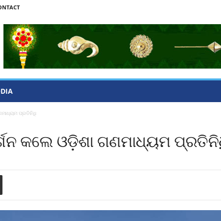
ONTACT
ODIA
ାଧ୍ୟମ ପ୍ରତିନିଧି
 କଲେ ଓଡ଼ିଶା ଗଣମାଧ୍ୟମ ପ୍ରତିନି