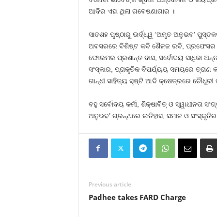
ଆଦିର ଏହା ଥିଲା ଗବେଷଣାଗାର ।
ସାତଶହ ପୃଷ୍ଠାରୁ ଊର୍ଦ୍ଧ୍ୱ ‘ଅମୃତ ଅନୁଭବ’ ପୁସ୍
ଅବସରରେ ବିଶିଷ୍ଟ କବି ଶୈଳଜ ରବି, ପ୍ରଫେସର ବ
ଫୋରମର ପ୍ରଶାନ୍ତ ଦାସ, ସର୍ବୋଦୟ ସାଧିକା ଅନ୍ନ
ସଂସ୍କାର, ପ୍ରାକୃତିକ ବିପର୍ଯ୍ୟୟ ସମୟରେ ତ୍ରାଣ କ
ଗାନ୍ଧୀ ସାହିତ୍ୟ ସୃଷ୍ଟି ଆଦି କ୍ଷେତ୍ରରେ ଚୌଧ
ବହୁ ସର୍ବୋଦୟ କର୍ମୀ, ଶିକ୍ଷାବିତ୍‍ ଓ ସ୍ୱାଧୀନତା
ଅନୁଭବ’ ଗ୍ରନ୍ଥରେ ଇତିହାସ, ସମାଜ ଓ ସଂସ୍କୃତିର
Previous article
Padhee takes FARD Charge