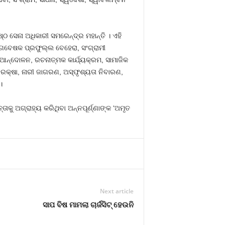
ଠ ସେନା ଅଧିକାରୀ ସମରେନ୍ଦ୍ର ମହାନ୍ତି । ଏହି
ଗବେଷକ ପ୍ରଫୁଲ୍ଲ ବେହେରା, ସଂଗ୍ରାମୀ
 ଆନ୍ଦୋଳନ, ରଚନାତ୍ମକ କାର୍ଯ୍ୟକ୍ରମ, ସାମାଜିକ
୍ୟ ରକ୍ଷା, ନାରୀ ଜାଗରଣ, ଅସ୍ଫୃଶ୍ୟତା ନିବାରଣ,
।
ତାକୁ ଅଗ୍ରାହ୍ୟ କରିଥିବା ଅନ୍ନପୂର୍ଣ୍ଣାଙ୍କ ‘ଅମୃତ
Next article
ସାପ ବିଷ ମାମଲା ଚାର୍ଜସିଟ୍‍ ହେଉନି