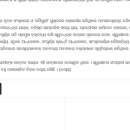
ତକର ନୂତନ ସଂସ୍କରଣ ଓ ‘ଚୌଧୁରୀ’ ପୁସ୍ତକର ଲୋକାର୍ପଣ କରିଥିଲେ ଅବସରପ୍ରାପ୍ତ ବରିଷ୍
ୀରେନ୍ଦ୍ର ନାୟକ, ବରିଷ୍ଠ ସାମ୍ବାଦିକ ସତ୍ୟ ରାୟ, ପ୍ରଫେସର କର୍ମଦେବ ମହାରଣା, 
ପୂର୍ଣ୍ଣ ପତି ପ୍ରମୁଖ ବକ୍ତବ୍ୟ ରଖି ସ୍ୱତନ୍ତ୍ର ଉତ୍କଳ ପ୍ରଦେଶ ଗଠନ, ସ୍ୱାଧୀନତା
ାର୍ଯ୍ୟ, ଭୂଦାନ ଆନ୍ଦୋଳନ, ସଂପୂର୍ଣ୍ଣ କ୍ରାନ୍ତି ଆନ୍ଦୋଳନ, ସାଂପ୍ରଦାୟିକ ଦୌହାର୍ଦ୍ଦ
ୁରୀ ପରିବାରର ସଦସ୍ୟମାନଙ୍କ ଅନବଦ୍ୟ ଅବଦାନର ବକ୍ତାମାନେ ସ୍ମୃତିଚାରଣ କରିଥିଲେ 
 ସଂଗ୍ରାମୀଙ୍କ ଉତ୍ତର ଦାୟାଦ ଏହି ଉତ୍ସବରେ ଉପସ୍ଥିତ ଥିଲେ । ସ୍ୱାଧୀନତା ସଂଗ୍ରାମୀ ଭତ୍
 ବହୁ ଅନାଲୋଚିତ ବିରଳ ତଥ୍ୟ ରହିଛି । (ତଥ୍ୟ)