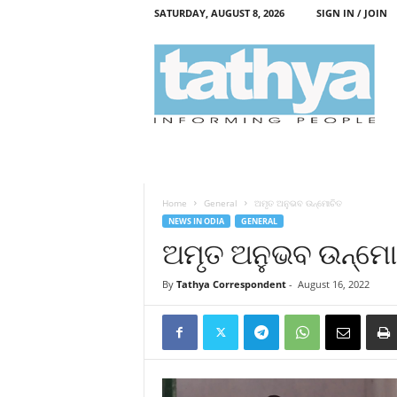
SATURDAY, AUGUST 8, 2026
SIGN IN / JOIN
T
a
t
h
y
a
Home
General
ଅମୃତ ଅନୁଭବ ଉନ୍ମୋଚିତ
NEWS IN ODIA
GENERAL
ଅମୃତ ଅନୁଭବ ଉନ୍ମୋ
By
Tathya Correspondent
-
August 16, 2022