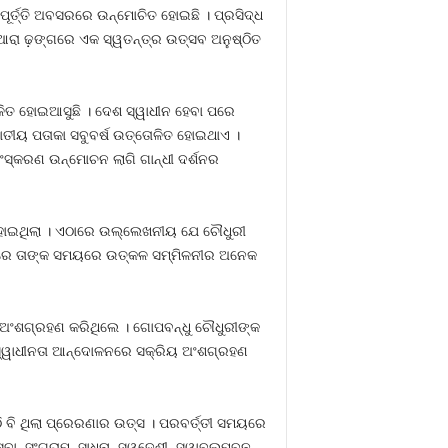
ପୂର୍ତ୍ତି ଅବସରରେ ଉନ୍ମୋଚିତ ହୋଇଛି । ପ୍ରସିଦ୍ଧ
ିଆରା ଢ଼ଙ୍ଗରେ ଏକ ସ୍ୱତନ୍ତ୍ର ଉତ୍ସବ ଅନୁଷ୍ଠିତ
ାଳିତ ହୋଇଆସୁଛି । ଦେଶ ସ୍ୱାଧୀନ ହେବା ପରେ
ଜାତୀୟ ପତାକା ସବୁବର୍ଷ ଉତ୍ତୋଳିତ ହୋଇଥାଏ ।
ଂସ୍କରଣ ଉନ୍ମୋଚନ ଲାଗି ଗାନ୍ଧୀ ଦର୍ଶନର
ହୋଇଥିଲା । ଏଠାରେ ଉଲ୍ଲେଖନୀୟ ଯେ ଚୌଧୁରୀ
ୋଠିରେ ତାଙ୍କ ସମୟରେ ଉତ୍କଳ ସମ୍ମିଳନୀର ଅନେକ
 ଅଂଶଗ୍ରହଣ କରିଥିଲେ । ଗୋପବନ୍ଧୁ ଚୌଧୁରୀଙ୍କ
କ ସ୍ୱାଧୀନତା ଆନ୍ଦୋଳନରେ ସକ୍ରିୟ ଅଂଶଗ୍ରହଣ
ବି ଥିଲା ପ୍ରେରଣାର ଉତ୍ସ । ପରବର୍ତ୍ତୀ ସମୟରେ
ବା, ସଂଗ୍ରାମ, ସାଧନା, ସ୍ୱଦେଶୀ, ସ୍ୱାବଲମ୍ବନ