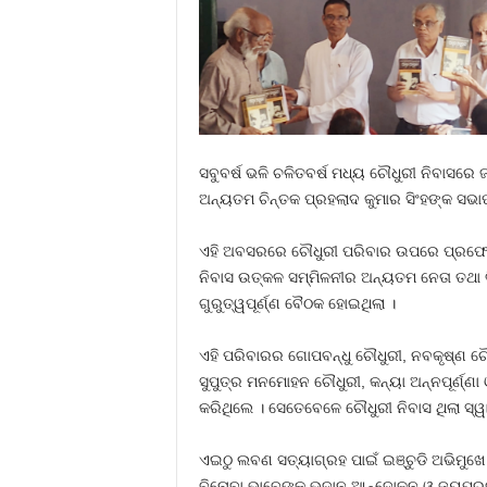
ସବୁବର୍ଷ ଭଳି ଚଳିତବର୍ଷ ମଧ୍ୟ ଚୌଧୁରୀ ନିବାସର
ଅନ୍ୟତମ ଚିନ୍ତକ ପ୍ରହଲାଦ କୁମାର ସିଂହଙ୍କ ସଭା
ଏହି ଅବସରରେ ଚୌଧୁରୀ ପରିବାର ଉପରେ ପ୍ରଫେସର
ନିବାସ ଉତ୍କଳ ସମ୍ମିଳନୀର ଅନ୍ୟତମ ନେତା ତଥା ବ
ଗୁରୁତ୍ୱପୂର୍ଣ୍ଣ ବୈଠକ ହୋଇଥିଲା ।
ଏହି ପରିବାରର ଗୋପବନ୍ଧୁ ଚୌଧୁରୀ, ନବକୃଷ୍ଣ ଚ
ସୁପୁତ୍ର ମନମୋହନ ଚୌଧୁରୀ, କନ୍ୟା ଅନ୍ନପୂର୍ଣ୍
କରିଥିଲେ । ସେତେବେଳେ ଚୌଧୁରୀ ନିବାସ ଥିଲା ସ୍ୱା
ଏଇଠୁ ଲବଣ ସତ୍ୟାଗ୍ରହ ପାଇଁ ଇଞ୍ଚୁଡି ଅଭିମୁଖ
ବିନୋବା ଭାବେଙ୍କ ଭୂଦାନ ଆନ୍ଦୋଳନ ଓ ଜୟପ୍ରକାଶଙ