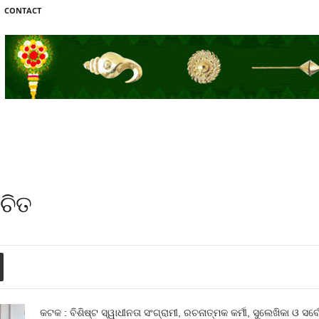
CONTACT
ଚିତ
କଟକ : ବିଶିଷ୍ଟ ସ୍ୱାଧୀନତା ସଂଗ୍ରାମୀ, ରଚନାତ୍ମକ କର୍ମୀ, ସୁଲେଖିକା ଓ ସର୍ବ