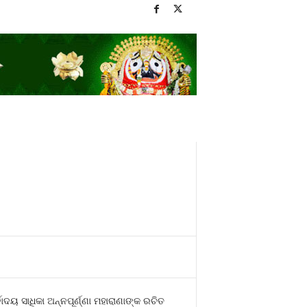
ୋଦୟ ସାଧିକା ଅନ୍ନପୂର୍ଣ୍ଣା ମହାରାଣାଙ୍କ ରଚିତ