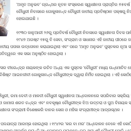
‘ଅମୃତ ଅନୁଭବ’ ଗ୍ରନ୍ଥର ନୂତନ ସଂସ୍କରଣ ସ୍ୱାଧୀନତା ପ୍ରାପ୍ତିର ୭୫ବର୍ଷ 
ଚୌଧୁରୀ ନିବାସରେ ଗୋକୁଳାନନ୍ଦ ଚୌଧୁରୀ ଜାତୀୟ ପ୍ରତିଷ୍ଠାନ ପକ୍ଷରୁ ନ
ହୋଇଯାଇଛି ।
୧୯୩୦ ଜାନୁଆରୀ ୨୬ରୁ ପ୍ରତିବର୍ଷ ଚୌଧୁରୀ ନିବାସରେ ସ୍ୱାଧୀନତା ଦିବସ ପ
୧୯୪୭ ଅଗଷ୍ଟ ୧୫ରୁ ବି ସେବା, ସଂଗ୍ରାମ ଓ ସାଧନାର ଏହି ଜାତୀୟ ପୀଠରେ 
େ ଜାତୀୟ ପତାକା ଉତ୍ତୋଳନ କରାଯାଇଥିଲା ଏବଂ ପରେ ‘ଅମୃତ ଅନୁଭବ’ ପୁସ୍ତକର ନୂଆ ସ
ପତିତ୍ୱରେ ଏକ ସଭା ଅନୁଷ୍ଠିତ ହୋଇଥିଲା ।
 ବୀରେନ୍ଦ୍ର ନାୟକଙ୍କ ରଚିତ ଅନ୍ୟ ଏକ ପୁସ୍ତକ ‘ଚୌଧୁରୀ’ ମଧ୍ୟ ଉନ୍ମୋଚିତ 
ିଶିଷ୍ଟ ଆଇନଜୀବୀ ଗୋକୁଳାନନ୍ଦ ଚୌଧୁରୀଙ୍କ ଦ୍ୱାରା ନିର୍ମିତ ହୋଇଥିଲା । ଏହି କ
ୌଧୁରୀ, ରମା ଦେବୀ ଓ ମାଳତୀ ଚୌଧୁରୀ ସ୍ୱାଧୀନତା ଆନ୍ଦୋଳନରେ ସପରିବାର ସକ୍ରିୟ
ଣା ଓ ଜାମାତା ଶରତ ଚନ୍ଦ୍ର ଏବଂ ନବକୃଷ୍ଣ ଚୌଧୁରୀଙ୍କ ଝିଅ ଉତ୍ତରା ଓ ପୁଅ ବିନାୟ
ଧୀନତା ସଂଗ୍ରାମୀ ବିଶେଷକରି ବାନର ସେନା ଓ ମହିଳା ସଂଗ୍ରାମୀଙ୍କ ଆଡ୍ଡାସ୍ଥଳ ।
େ ପଦଯାତ୍ରା ଆରମ୍ଭ ହୋଇଥିଲା । ୧୯୪୨ର ‘କର ବା ମର’ ଆନ୍ଦୋଳନ ବେଳେ ଏହି କୋଠି 
୍କ ସଂପୂର୍ଣ୍ଣ କ୍ରାନ୍ତି ଆନ୍ଦୋଳନର ପ୍ରାଣକେନ୍ଦ୍ର ଥିଲା ଏହି ଚୌଧୁରୀ କୋଠି । ସେ