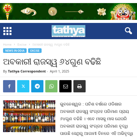
Home
Excise
ଅବକାରୀ ରାଜସ୍ୱ ୬୪ଗୁଣ ବଢିଛି
NEWS IN ODIA
EXCISE
ଅବକାରୀ ରାଜସ୍ୱ ୬୪ଗୁଣ ବଢିଛି
By
Tathya Correspondent
-
April 1, 2025
ଭୁବନେଶ୍ୱର : ପଚିଶ ବର୍ଷରେ ଓଡିଶାର
ଅବକାରୀ ରାଜସ୍ୱ ସଂଗ୍ରହ ପରିମାଣ ପ୍ରାୟ
୬୪ଗୁଣ ବଢିଛି । ଏବେ ମାସକୁ ମାସ ଯେପରି
ଅବକାରୀ ରାଜସ୍ୱ ସଂଗ୍ରହ ପରିମାଣ ବୃଦ୍ଧି
ପାଉଛି ସେଥିରୁ ଆଗାମୀ ଦିନରେ ଏହି ଅଭିବୃଦ୍ଧି