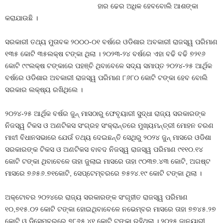
ହାର ଢେର ଅଧିକ ହେବବୋଲି ଆଶଙ୍କା
କରାଯାଉଛି ।
ସରକାରୀ ତଥ୍ୟ ମୁତାବକ ୨୦୦୦-୦୧ ବର୍ଷରେ ଓଡିଶାର ଅବକାରୀ ରାଜସ୍ୱ ପରିମାଣ
୧୩୫ କୋଟି ୩୫ଲକ୍ଷ ଟଙ୍କା ଥିଲା । ୨୦୨୩-୨୪ ବର୍ଷରେ ଏହା ବଢି ବଢି ୭୨୧୬
କୋଟି ୯୯ଲକ୍ଷ ଟଙ୍କାରେ ପହଞ୍ଚି ଥିବାବେଳେ ସଦ୍ୟ ସମାପ୍ତ ୨୦୨୪-୨୫ ଆର୍ଥିକ
ବର୍ଷରେ ଓଡିଶାର ଅବକାରୀ ରାଜସ୍ୱ ପରିମାଣ ୮୬୮୦ କୋଟି ଟଙ୍କା ହେବ ବୋଲି
ସରକାର ଲକ୍ଷ୍ୟ ରଖିଥିଲେ ।
୨୦୨୪-୨୫ ଆର୍ଥିକ ବର୍ଷର ଜୁନ୍‍ ମାସଠାରୁ ଫେବୃୟାରୀ ସୁଦ୍ଧା ରାଜ୍ୟ ସରକାରଙ୍କ
ନିଜସ୍ୱ ଟିକସ ଓ ଅଣଟିକସ ସଂଗ୍ରହ ସଂକ୍ରାନ୍ତରେ ମୁଖ୍ୟମନ୍ତ୍ରୀ ମୋହନ ଚରଣ
ମାଝୀ ବିଧାନସଭାରେ ଯେଉଁ ତଥ୍ୟ ଦେଇଛନ୍ତି ସେଥିରୁ ୨୦୨୪ ଜୁନ୍‍ ମାସରେ ଓଡିଶା
ସରକାରଙ୍କ ଟିକସ ଓ ଅଣଟିକସ ବାବଦ ନିଜସ୍ୱ ରାଜସ୍ୱ ପରିମାଣ ୯୧୧୦.୧୪
କୋଟି ଟଙ୍କା ଥିବାବେଳେ ତାହା ଜୁଲାଇ ମାସରେ ତାହା ୯୦୩୭.୪୩ କୋଟି, ଅଗଷ୍ଟ
ମାସରେ ୭୬୫୬.୭୧କୋଟି, ସେପ୍ଟେମ୍ବରରେ ୭୫୨୪.୧୯ କୋଟି ଟଙ୍କା ଥିଲା ।
ଅକ୍ଟୋବର ୨୦୨୪ରେ ରାଜ୍ୟ ସରକାରଙ୍କ ସଂଗୃହୀତ ରାଜସ୍ୱ ପରିମାଣ
୧୦,୭୧୫.୦୨ କୋଟି ଟଙ୍କା ହୋଇଥିବାବେଳେ ନଭେମ୍ବର ମାସରେ ତାହା ୭୭୪୫.୨୭
କୋଟି ଓ ଡିସେମ୍ବରରେ ୭୮୬୫.୪୧ କୋଟି ଟଙ୍କା ରହିଥିଲା । ୨୦୨୫ ଜାନୁୟାରୀ