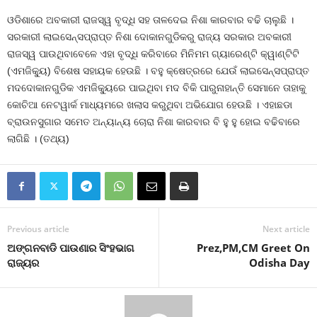
ଓଡିଶାରେ ଅବକାରୀ ରାଜସ୍ୱ ବୃଦ୍ଧି ସହ ତାଳଦେଇ ନିଶା କାରବାର ବଢି ଚାଲୁଛି ।
ସରକାରୀ ଲାଇସେନ୍ସପ୍ରାପ୍ତ ନିଶା ଦୋକାନଗୁଡିକରୁ ରାଜ୍ୟ ସରକାର ଅବକାରୀ
ରାଜସ୍ୱ ପାଉଥିବାବେଳେ ଏହା ବୃଦ୍ଧି କରିବାରେ ମିନିମମ ଗ୍ୟାରେଣ୍ଟି କ୍ୱାଣ୍ଟିଟି
(ଏମଜିକ୍ୟୁ) ବିଶେଷ ସହାୟକ ହେଉଛି । ବହୁ କ୍ଷେତ୍ରରେ ଯେଉଁ ଲାଇସେନ୍ସପ୍ରାପ୍ତ
ମଦଦୋକାନଗୁଡିକ ଏମଜିକ୍ୟୁରେ ପାଇଥିବା ମଦ ବିକି ପାରୁନାହାନ୍ତି ସେମାନେ ତାହାକୁ
କୋଚିଆ ନେଟୱାର୍କ ମାଧ୍ୟମରେ ଖଲାସ କରୁଥିବା ଅଭିଯୋଗ ହେଉଛି । ଏହାଛଡା
ବ୍ରାଉନସୁଗାର ସମେତ ଅନ୍ୟାନ୍ୟ ଚୋରା ନିଶା କାରବାର ବି ହୁ ହୁ ହୋଇ ବଢିବାରେ
ଲାଗିଛି । (ତଥ୍ୟ)
Previous article
Next article
ଅଙ୍ଗନବାଡି ପାଉଣାର ସିଂହଭାଗ
Prez,PM,CM Greet On
ରାଜ୍ୟର
Odisha Day