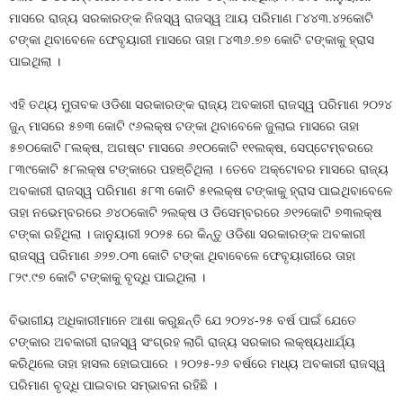
ମାସରେ ରାଜ୍ୟ ସରକାରଙ୍କ ନିଜସ୍ୱ ରାଜସ୍ୱ ଆୟ ପରିମାଣ ୮୪୪୩.୪୨କୋଟି
ଟଙ୍କା ଥିବାବେଳେ ଫେବୃୟାରୀ ମାସରେ ତାହା ୮୪୩୬.୭୭ କୋଟି ଟଙ୍କାକୁ ହ୍ରାସ
ପାଇଥିଲା ।
ଏହି ତଥ୍ୟ ମୁତାବକ ଓଡିଶା ସରକାରଙ୍କ ରାଜ୍ୟ ଅବକାରୀ ରାଜସ୍ୱ ପରିମାଣ ୨୦୨୪
ଜୁନ୍‍ ମାସରେ ୫୭୩ କୋଟି ୯୬ଲକ୍ଷ ଟଙ୍କା ଥିବାବେଳେ ଜୁଲାଇ ମାସରେ ତାହା
୫୭୦କୋଟି ୮ଲକ୍ଷ, ଅଗଷ୍ଟ ମାସରେ ୬୧୦କୋଟି ୧୧ଲକ୍ଷ, ସେପ୍ଟେମ୍ବରରେ
୮୩୯କୋଟି ୫୮ଲକ୍ଷ ଟଙ୍କାରେ ପହଞ୍ଚିଥିଲା । ତେବେ ଅକ୍ଟୋବର ମାସରେ ରାଜ୍ୟ
ଅବକାରୀ ରାଜସ୍ୱ ପରିମାଣ ୫୮୩ କୋଟି ୫୧ଲକ୍ଷ ଟଙ୍କାକୁ ହ୍ରାସ ପାଇଥିବାବେଳେ
ତାହା ନଭେମ୍ବରରେ ୬୪୦କୋଟି ୨ଲକ୍ଷ ଓ ଡିସେମ୍ବରରେ ୬୧୨କୋଟି ୭୩ଲକ୍ଷ
ଟଙ୍କା ରହିଥିଲା । ଜାନୁୟାରୀ ୨୦୨୫ ରେ କିନ୍ତୁ ଓଡିଶା ସରକାରଙ୍କ ଅବକାରୀ
ରାଜସ୍ୱ ପରିମାଣ ୬୨୭.୦୩ କୋଟି ଟଙ୍କା ଥିବାବେଳେ ଫେବୃୟାରୀରେ ତାହା
୮୨୯.୯୭ କୋଟି ଟଙ୍କାକୁ ବୃଦ୍ଧି ପାଇଥିଲା ।
ବିଭାଗୀୟ ଅଧିକାରୀମାନେ ଆଶା କରୁଛନ୍ତି ଯେ ୨୦୨୪-୨୫ ବର୍ଷ ପାଇଁ ଯେତେ
ଟଙ୍କାର ଅବକାରୀ ରାଜସ୍ୱ ସଂଗ୍ରହ ଲାଗି ରାଜ୍ୟ ସରକାର ଲକ୍ଷ୍ୟଧାର୍ଯ୍ୟ
କରିଥିଲେ ତାହା ହାସଲ ହୋଇପାରେ । ୨୦୨୫-୨୬ ବର୍ଷରେ ମଧ୍ୟ ଅବକାରୀ ରାଜସ୍ୱ
ପରିମାଣ ବୃଦ୍ଧି ପାଇବାର ସମ୍ଭାବନା ରହିଛି ।