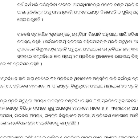
ବର୍ଷ ବର୍ଷ ଧରି ଗଡିଚାଲିବା ଫଳରେ ଅପରାଧିମାନଙ୍କ ମନରେ ଦଣ୍ଡ ପ୍ରତି ଭୟ
ଆଇନ୍‍ଜୀବୀଙ୍କ ଠାରୁ ଆରମ୍ଭକରି ଅବସରପ୍ରାପ୍ତ ବିଚାରପତି ଓ ପୁଲିସ୍‍ ଅଧ
ହୋଇପାରୁନାହିଁ ।
ଗତବର୍ଷ ପ୍ରକାଶିତ ‘କ୍ରାଇମ୍‍ ଇନ୍‍ ଇଣ୍ଡିଆ’ ରିପୋର୍ଟ ଅନୁଯାୟୀ ଖାଲି ଓଡିଶ
ନଗଣ୍ୟ ରହୁଛି । ସର୍ବଭାରତୀୟ ସ୍ତରରେ ମହିଳାମାନଙ୍କ ପ୍ରତି ଘଟୁଥିବା 
ଥିବାବେଳେ ଶିଶୁମାନଙ୍କ ପ୍ରତି ଘଟୁଥିବା ଅପରାଧରେ ଦଣ୍ଡବିଧାନ ହାର ୩୩.
ସ୍ତରରେ ଦଣ୍ଡବିଧାନ ହାର ପ୍ରାୟ ୨୯ ପ୍ରତିଶତ ଥିବାବେଳେ ଭାରତୀୟ ପିଙ୍
େ ୭୮ ପ୍ରତିଶତ ରହିଛି ।
ଣ୍ଡବିଧାନ ହାର ସାରା ଦେଶରେ ୩୨ ପ୍ରତିଶତ ଥିବାବେଳେ ଅନୂସୂଚିତ ଜାତି ବର୍ଗଙ୍କ ପ୍
 ୪୨, ପରିବେଶ ମାମଲାରେ ୯୮ ଓ ରାଷ୍ଟ୍ର ବିରୁଦ୍ଧରେ ଅପରାଧ ମାମଲାରେ ୫୪ ପ୍ରତିଶ
ଙ୍କ ପ୍ରତି ଘଟୁଥିବା ଅପରାଧ ମାମଲାରେ ଦଣ୍ଡବିଧାନ ହାର ୮.୩ ପ୍ରତିଶତ ଥିବାବେଳେ ଶ
୍ଗଳ କୋଡ୍‍ର ବିଭିନ୍ନ ଦଫାରେ ରୁଜୁ ଅପରାଧିକ ମାମଲାରେ ମାତ୍ର ୫.୭, ଏସଏଲଏଲ ଅ
ତି ଅପରାଧ, ସାଇବର ଅପରାଧ, ରାଷ୍ଟ୍ର ବିରୁଦ୍ଧରେ ଅପରାଧ ଓ ପରିବେଶ ମାମଲାରେ ଆଦ
େ ଦଣ୍ଡବିଧାନ ହାର ୧ ପ୍ରତିଶତରୁ କମ୍‍ ରହିଛି ।
ପ୍ରତୀକ୍ଷାରେ ରହିଛି ସେଥିରୁ ବର୍ଷରେ ୫ ପ୍ରତିଶତ ମାମଲା ମଧ୍ୟ ଫଏସଲା ହୋଇପାରୁ ନ