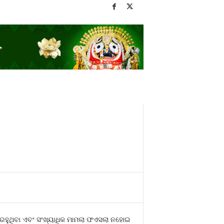
ରହୁଥିବା ଏବଂ ସଂଖ୍ୟାଧିକ ମାମଲା ଫଏସଲା ନହୋଇ