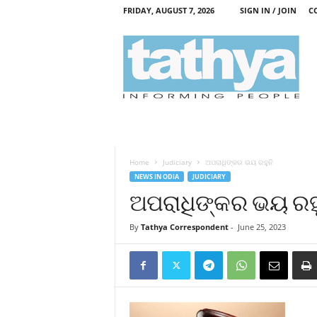
FRIDAY, AUGUST 7, 2026
SIGN IN / JOIN
C
T
a
t
h
y
a
Home
Judiciary
ଅପରାଧିଙ୍କର ଭୟ ରହୁନି
NEWS IN ODIA
JUDICIARY
ଅପରାଧିଙ୍କର ଭୟ ରହୁ
By
Tathya Correspondent
-
June 25, 2023