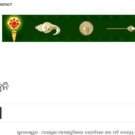
ONTACT
ନି
ଭୁବନେଶ୍ୱର : ଅପରାଧିକ ମାମଲାଗୁଡିକରେ ଦଣ୍ଡବିଧାନ ହାର ଅତି ନଗଣ୍ୟ 