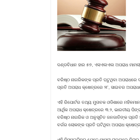
ଦଣ୍ଡବିଧାନ ହାର ୫୭, ଏସଏଲଏଲ ଅପରାଧ ମାମଲାର
ବରିଷ୍ଠ ନାଗରିକଙ୍କ ପ୍ରତି ଘଟୁଥିବା ଅପରାଧରେ ଦ
ପ୍ରତି ଅପରାଧ କ୍ଷେତ୍ରରେ ୨୮, ସାଇବର ଅପରାଧରେ
ଏହି ରିପୋର୍ଟର ତଥ୍ୟ ମୁତାବକ ଓଡିଶାରେ ମହିଳମାନ
ଆର୍ଥିକ ଅପରାଧ କ୍ଷେତ୍ରରେ ୩.୨, ଭାରତୀୟ ପିଙ
ବରିଷ୍ଠ ନାଗରିକ ଓ ଅନୁସୂଚିତ ଜନଜାତିଙ୍କ ପ୍ର
ବର୍ଗର ଲୋକଙ୍କ ପ୍ରତି ଘଟିଥିବା ଅପରାଧ କ୍ଷେତ୍ରର
ଏହି କିସମଗୁଡିକର ଯେତେ ମାମଲା ରାଜ୍ୟରେ ବିଚାର 