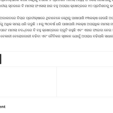
ଜାତୀୟ ସ୍ତରରେ ବି ମାମଲା ଫଏସଲା ହାର ବହୁ ଅପରାଧ କ୍ଷେତ୍ରରେ ୧୦ ପ୍ରତିଶତରୁ କମ୍‍
 ଅଦାଲତରେ ବିଚାର ପ୍ରତୀକ୍ଷାରେ ଥିବାବେଳେ ସେଥିରୁ ପାଖାପାଖି ୧୩ଲକ୍ଷ ହେଉଛି ଅପରା
ୁ ଅଧିକ ସମୟ ଧରି ଗଡୁଛି । ୫ରୁ ୩୦ବର୍ଷ ଧରି ପାଖାପାଖି ୬ଲକ୍ଷ ଅପରାଧିକ ମାମଲା 
ଟେ ମାମଲା ତଦନ୍ତରେ ବି ବହୁ କ୍ଷେତ୍ରରେ ତ୍ରୁଟି ରହୁଛି ଏବଂ ଏହାର ଫାଇଦା ନେଇ 
 ବେକାରୀ ବେରୋଜଗାରୀ ବଢିବା ଏବଂ ନୈତିକର ସ୍ଖଳନ ଯୋଗୁଁ ଅପରାଧ ବଢିଚାଲି ସାଧାର
ent