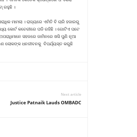
 ରହୁଛି ।
ଧିକ ମାମଲା । ରାଜ୍ୟରେ ଏମିତି ବି ଚାରି ହଜାରରୁ
ମଧ୍ୟ କୋର୍ଟ କଚେରୀରେ ପଡି ରହିଛି । ଗୋଟିଏ ପଟେ
ଅପରାଧିମାନେ ସହଜରେ ଜାମିନରେ ଖସି ପୁଣି ନୂଆ
ଣ ଲୋକଙ୍କ ଧନଜୀବନକୁ ବିପର୍ଯ୍ୟସ୍ତ କରୁଛି
Next article
Justice Patnaik Lauds OMBADC