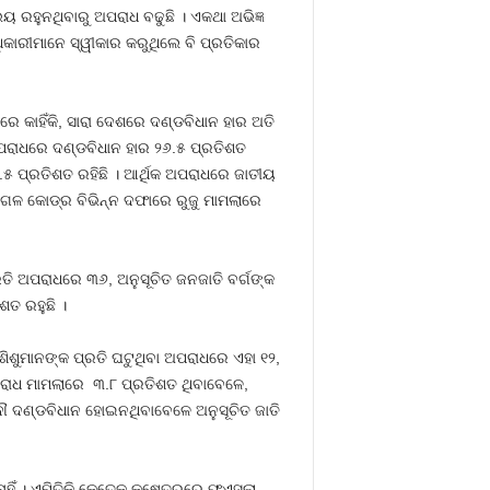
 ରହୁନଥିବାରୁ ଅପରାଧ ବଢୁଛି । ଏକଥା ଅଭିଜ୍ଞ
ିକାରୀମାନେ ସ୍ୱୀକାର କରୁଥିଲେ ବି ପ୍ରତିକାର
ାରେ କାହିଁକି, ସାରା ଦେଶରେ ଦଣ୍ଡବିଧାନ ହାର ଅତି
ଅପରାଧରେ ଦଣ୍ଡବିଧାନ ହାର ୨୬.୫ ପ୍ରତିଶତ
୫ ପ୍ରତିଶତ ରହିଛି । ଆର୍ଥିକ ଅପରାଧରେ ଜାତୀୟ
ଗଳ କୋଡ୍‍ର ବିଭିନ୍ନ ଦଫାରେ ରୁଜୁ ମାମଲାରେ
ରତି ଅପରାଧରେ ୩୬, ଅନୁସୂଚିତ ଜନଜାତି ବର୍ଗଙ୍କ
ତ ରହୁଛି ।
ିଶୁମାନଙ୍କ ପ୍ରତି ଘଟୁଥିବା ଅପରାଧରେ ଏହା ୧୨,
ପରାଧ ମାମଲାରେ ୩.୮ ପ୍ରତିଶତ ଥିବାବେଳେ,
ୌ ଦଣ୍ଡବିଧାନ ହୋଇନଥିବାବେଳେ ଅନୁସୂଚିତ ଜାତି
ାହିଁ । ଏମିତିକି କେତେକ କ୍ଷେତ୍ରରେ ଫଏସଲା