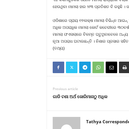
ହେଉଥିବା ମାମଲା ହାର ୨/୩ ପ୍ରତିଶତ ବି ରହୁଛି । 
ଓଡିଶାରେ ପ୍ରାୟ ୧୭ଲକ୍ଷ ମାମଲା ବିଭିନ୍ନ ଆଇନ୍‍
ଅଧିକ ଅପରାଧିକ ମାମଲା କୋର୍ଟ କଚେରୀରେ ୩୦ବର୍ଷର
ମାମଲା ଫଏସଲାରେ ବିଳମ୍ବ ଘଟୁଥିବାବେଳେ ଅନ୍ୟ ପ
ନୂଆ ଅପରାଧ ଘଟାଉଛନ୍ତି । ନିଶାର ପ୍ରସାର ସହିତ
(ତଥ୍ୟ)
Previous article
ଗାଡି ଟଣା ଅର୍ଥ ଜୋରିମାନାଠୁ ଅଧିକ
Tathya Correspond