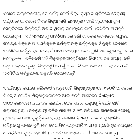
ଏଠାରେ ଉଲ୍ଲେଖନୀୟ ଯେ ପୂର୍ବରୁ ଯେଉଁ ଶିକ୍ଷାନୁଷ୍ଠାନ ଗୁଡିକରେ ଦେଢ଼ଶହ
ପର୍ଯ୍ୟନ୍ତ ଆସନରେ ବିଏଡ୍‍ ଶିକ୍ଷା ଲାଗି ନାମାଙ୍କନ ପାଇଁ ବ୍ୟବସ୍ଥା ଥିଲା
ସେଗୁଡିକରେ ଭିତ୍ତିଭୂମି ଅଭାବ ଥିବାରୁ ନାମାଙ୍କନ ପାଇଁ ଏନସିଟିଇ ଆପତ୍ତି
ଉଠାଇଥିଲା । ଏହି ସମସ୍ୟାକୁ ଆଖିôଆଗରେ ରଖି କେତେକ କଲେଜରେ ସ୍ୱଳ୍ପ
ସଂଖ୍ୟକ ଶିକ୍ଷକ ଓ ଅଣଶିକ୍ଷକ କର୍ମଚାରୀଙ୍କୁ କର୍ତ୍ତୃପକ୍ଷ ନିଯୁକ୍ତି ଦେବାରେ
ଏନସିଟିଇ କର୍ତ୍ତୃପକ୍ଷ ଗତବର୍ଷ ଆସନ ସଂଖ୍ୟା କଲେଜୱାରି ୧୫୦ରୁ ୫୦କୁ କମାଇ
ଦେଇଥିଲେ । ଚଳିତବର୍ଷ ଏହି ଶିକ୍ଷାନୁଷ୍ଠାନଗୁଡିକରେ ବିଏଡ୍‍ ଆସନ ସଂଖ୍ୟା ବଢ଼ି
ନଥିବା ବେଳେ ରୁଗ୍‍ଣ ଭିତ୍ତିଭୂମି ଯୋଗୁଁ ଆଉ ୮ଟି କଲେଜରେ ନାମାଙ୍କନ ପାଇଁ
ଏନସିଟିଇ କର୍ତ୍ତୃପକ୍ଷ ଅନୁମତି ଦେଇନାହାନ୍ତି ।
ଏ ପରିପ୍ରେକ୍ଷୀରେ ଚଳିତବର୍ଷ ମାତ୍ର ୧୯ଟି ଶିକ୍ଷାନୁଷ୍ଠାନରେ ୯୫୦ଟି ଆସନରେ
ବିଏଡ୍‍ ଓ ଗୋଟିଏ ଶିକ୍ଷାନୁଷ୍ଠାନରେ ଆଉ ୫୦ଟି ଆସନରେ ବିଏଚ୍‍ଏଡ୍‍
ପାଠ୍ୟକ୍ରମରେ ନାମାଙ୍କନ କରାଯିବା ଘେନି ସାମ୍‍ସ ପକ୍ଷରୁ ବିଜ୍ଞପ୍ତି ଜାରି
କରାଯାଇଥିଲା । ତଦନୁଯାୟୀ ଚଳିତ ମାସ ୨୨ ଓ ୨୩ ତାରିଖରେ ନାମଲେଖା ହେବାକୁ
ଥିବାବେଳେ ଶେଷ ମୁହୂର୍ତ୍ତରେ ରାଜ୍ୟ ସରକାର ବିଏଡ୍‍ ନାମଲେଖାକୁ ସ୍ଥଗିତ
ରଖିଥିବାରୁ କେବେ ପୁଣି ନାମ ଲେଖାଯିବ ସେଥିଘେନି ଆଶାୟୀ ପ୍ରାର୍ଥୀଙ୍କ ମଧ୍ୟରେ
ଅନିଶ୍ଚିତତା ସୃଷ୍ଟି ହୋଇଛି । ଏମିତିକି ନାମାଙ୍କନ ପାଇଁ ଅନେକ ଯୋଗ୍ୟ