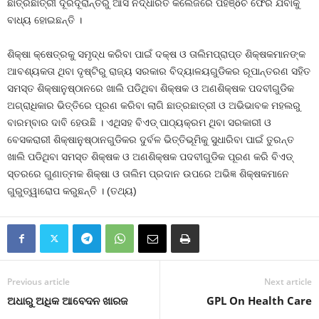
ଛାତ୍ରଛାତ୍ରୀ ଦୂରଦୂରାନ୍ତରୁ ଆସି ନିର୍ଦ୍ଧାରିତ କଲେଜରେ ପହଞ୍ôଚ ଫେରି ଯିବାକୁ
ବାଧ୍ୟ ହୋଇଛନ୍ତି ।
ଶିକ୍ଷା କ୍ଷେତ୍ରକୁ ସମୃଦ୍ଧ କରିବା ପାଇଁ ଦକ୍ଷ ଓ ତାଲିମପ୍ରାପ୍ତ ଶିକ୍ଷକମାନଙ୍କ
ଆବଶ୍ୟକତା ଥିବା ଦୃଷ୍ଟିରୁ ରାଜ୍ୟ ସରକାର ବିଦ୍ୟାଳୟଗୁଡିକର ରୂପାନ୍ତରଣ ସହିତ
ସମସ୍ତ ଶିକ୍ଷାନୁଷ୍ଠାନରେ ଖାଲି ପଡିଥିବା ଶିକ୍ଷକ ଓ ଅଣଶିକ୍ଷକ ପଦବୀଗୁଡିକ
ଅଗ୍ରାଧିକାର ଭିତ୍ତିରେ ପୂରଣ କରିବା ଲାଗି ଛାତ୍ରଛାତ୍ରୀ ଓ ଅଭିଭାବକ ମହଲରୁ
ବାରମ୍ବାର ଦାବି ହେଉଛି । ଏଥିସହ ବିଏଡ୍‍ ପାଠ୍ୟକ୍ରମ ଥିବା ସରକାରୀ ଓ
ବେସକରାରୀ ଶିକ୍ଷାନୁଷ୍ଠାନଗୁଡିକର ଦୁର୍ବଳ ଭିତ୍ତିଭୂମିକୁ ସୁଧାରିବା ପାଇଁ ତୁରନ୍ତ
ଖାଲି ପଡିଥିବା ସମସ୍ତ ଶିକ୍ଷକ ଓ ଅଣଶିକ୍ଷକ ପଦବୀଗୁଡିକ ପୂରଣ କରି ବିଏଡ୍‍
ସ୍ତରରେ ଗୁଣାତ୍ମକ ଶିକ୍ଷା ଓ ତାଲିମ ପ୍ରଦାନ ଉପରେ ଅଭିଜ୍ଞ ଶିକ୍ଷକମାନେ
ଗୁରୁତ୍ୱାରୋପ କରୁଛନ୍ତି । (ତଥ୍ୟ)
Previous article
Next article
ଅଧାରୁ ଅଧିକ ଆବେଦନ ଖାରଜ
GPL On Health Care