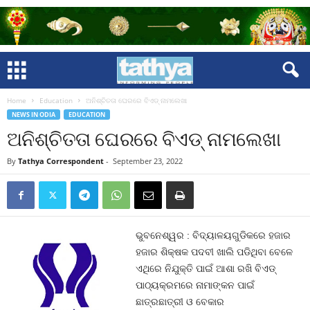
Home
Education
ଅନିଶ୍ଚିତତା ଘେରରେ ବିଏଡ୍‍ ନାମଲେଖା
NEWS IN ODIA
EDUCATION
ଅନିଶ୍ଚିତତା ଘେରରେ ବିଏଡ୍‍ ନାମଲେଖା
By
Tathya Correspondent
-
September 23, 2022
ଭୁବନେଶ୍ୱର : ବିଦ୍ୟାଳୟଗୁଡିକରେ ହଜାର
ହଜାର ଶିକ୍ଷକ ପଦବୀ ଖାଲି ପଡିଥିବା ବେଳେ
ଏଥିରେ ନିଯୁକ୍ତି ପାଇଁ ଆଶା ରଖି ବିଏଡ୍‍
ପାଠ୍ୟକ୍ରମରେ ନାମାଙ୍କନ ପାଇଁ
ଛାତ୍ରଛାତ୍ରୀ ଓ ବେକାର