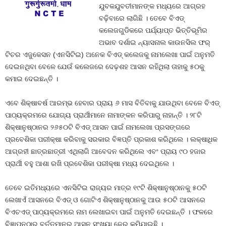
ଯୁବକଯୁବତୀମାନଙ୍କ ମଧ୍ୟରେ ଆଗ୍ରହ
ବଢ଼ିବାରେ ଲାଗିଛି । ତେବେ ବିଏଡ୍‍
କଲେଜଗୁଡିକରେ ପର୍ଯ୍ୟାପ୍ତ ଭିତ୍ତିଭୂମିର
ଅଭାବ ଦର୍ଶାଇ ନ୍ୟାସନାଲ କାଉନସିଲ ଫର୍‍
ଟିଚର ଏଜୁକେସନ (ଏନସିଟିଇ) ଅନେକ ବିଏଡ୍‍ କଲେଜକୁ ନାମଲେଖା ପାଇଁ ଅନୁମତି
ଦେଇନଥିବା ବେଳେ ଯେଉଁ କଲେଜରେ ଦେଢ଼ଶହ ଆସନ ରହିଥିଲା ତାହାକୁ ୫୦କୁ
କମାଇ ଦେଇଛନ୍ତି ।
ଏବେ ଶିକ୍ଷାବର୍ଷ ଆରମ୍ଭ ହେବାର ପ୍ରାୟ ୬ ମାସ ବିତିବାକୁ ଯାଉଥିବା ବେଳେ ବିଏଡ୍‍
ପାଠ୍ୟକ୍ରମରେ ଯୋଗ୍ୟ ପ୍ରାର୍ଥୀମାନେ ନାମାଙ୍କନ କରିପାରୁ ନାହାନ୍ତି । ୨୮ଟି
ଶିକ୍ଷାନୁଷ୍ଠାନର ୨୬୫୦ଟି ବିଏଡ୍‍ ଆସନ ପାଇଁ ନାମଲେଖା ପ୍ରସଙ୍ଗରେ
ପ୍ରବେଶିକା ପରୀକ୍ଷା କରିବାକୁ ସରକାର ବିଜ୍ଞପ୍ତି ପ୍ରକାଶ କରିଥିଲେ । ଲକ୍ଷାଧିକ
ଆଗ୍ରହୀ ଛାତ୍ରଛାତ୍ରୀ ଏଥିଲାଗି ଆବେଦନ କରିଥିଲେ ଏବଂ ପ୍ରାୟ ୯୦ ହଜାର
ପ୍ରାର୍ଥୀ ବହୁ ଆଶା ରଖି ପ୍ରବେଶିକା ପରୀକ୍ଷା ମଧ୍ୟ ଦେଇଥିଲେ ।
ତେବେ ଇତିମଧ୍ୟରେ ଏନସିଟିଇ ରାଜ୍ୟର ମାତ୍ର ୧୯ଟି ଶିକ୍ଷାନୁଷ୍ଠାନକୁ ୫୦ଟି
ଲେଖାଏଁ ଆସନରେ ବିଏଡ୍‍ ଓ ଗୋଟିଏ ଶିକ୍ଷାନୁଷ୍ଠାନକୁ ଆଉ ୫୦ଟି ଆସନରେ
ବିଏଚଏଡ୍‍ ପାଠ୍ୟକ୍ରମରେ ନାମ ଲେଖାଇବା ପାଇଁ ଅନୁମତି ଦେଇଛନ୍ତି । ଫଳରେ
ବିଜ୍ଞାପନଠାରୁ ବର୍ତ୍ତମାନର ଆସନ ସଂଖ୍ୟା ଢ଼େର୍‍ କମିଯାଇଛି ।