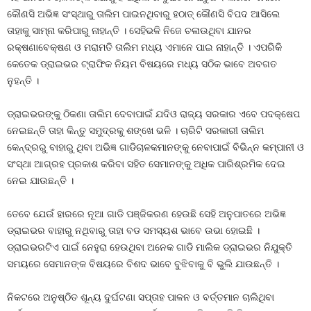
କୌଣସି ଅଭିଜ୍ଞ ସଂସ୍ଥାରୁ ତାଲିମ ପାଇନଥିବାରୁ ହଠାତ୍‍ କୌଣସି ବିପଦ ଆସିଲେ
ତାହାକୁ ସାମ୍ନା କରିପାରୁ ନାହାନ୍ତି । ସେହିଭଳି ନିଜେ ଚଳାଉଥିବା ଯାନର
ରକ୍ଷଣାବେକ୍ଷଣ ଓ ମରାମତି ତାଲିମ ମଧ୍ୟ ଏମାନେ ପାଇ ନାହାନ୍ତି । ଏପରିକି
କେତେକ ଡ୍ରାଇଭର ଟ୍ରାଫିକ ନିୟମ ବିଷୟରେ ମଧ୍ୟ ସଠିକ ଭାବେ ଅବଗତ
ନୁହନ୍ତି ।
ଡ୍ରାଇଭରଙ୍କୁ ଠିକଣା ତାଲିମ ଦେବାପାଇଁ ଯଦିଓ ରାଜ୍ୟ ସରକାର ଏବେ ପଦକ୍ଷେପ
ନେଇଛନ୍ତି ତାହା କିନ୍ତୁ ସମୁଦ୍ରକୁ ଶଙ୍ଖେ ଭଳି । ଚାରିଟି ସରକାରୀ ତାଲିମ
କେନ୍ଦ୍ରରୁ ବାହାରୁ ଥିବା ଅଭିଜ୍ଞ ଗାଡିଚାଳକମାନଙ୍କୁ ନେବାପାଇଁ ବିଭିନ୍ନ କମ୍ପାନୀ ଓ
ସଂସ୍ଥା ଆଗ୍ରହ ପ୍ରକାଶ କରିବା ସହିତ ସେମାନଙ୍କୁ ଅଧିକ ପାରିଶ୍ରମିକ ଦେଇ
ନେଇ ଯାଉଛନ୍ତି ।
ତେବେ ଯେଉଁ ହାରରେ ନୂଆ ଗାଡି ପଞ୍ଜିକରଣ ହେଉଛି ସେହି ଅନୁପାତରେ ଅଭିଜ୍ଞ
ଡ୍ରାଇଭର ବାହାରୁ ନଥିବାରୁ ତାହା ବଡ ସମସ୍ୟଶ ଭାବେ ଉଭା ହୋଇଛି ।
ଡ୍ରାଇଭରଟିଏ ପାଇଁ ନେହୁରା ହେଉଥିବା ଅନେକ ଗାଡି ମାଲିକ ଡ୍ରାଇଭର ନିଯୁକ୍ତି
ସମୟରେ ସେମାନଙ୍କ ବିଷୟରେ ବିଶଦ ଭାବେ ବୁଝିବାକୁ ବି ଭୁଲି ଯାଉଛନ୍ତି ।
ନିକଟରେ ଅନୁଷ୍ଠିତ ଶୂନ୍ୟ ଦୁର୍ଘଟଣା ସପ୍ତାହ ପାଳନ ଓ ବର୍ତ୍ତମାନ ଚାଲିଥିବା