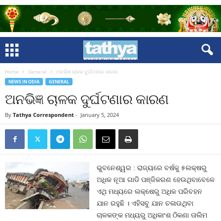
Home
General
ଅନଭିଜ୍ଞ ଚାଳକ ଦୁର୍ଘଟଣାର କାରଣ
NEWS IN ODIA
GENERAL
ଅନଭିଜ୍ଞ ଚାଳକ ଦୁର୍ଘଟଣାର କାରଣ
By
Tathya Correspondent
-
January 5, 2024
ଭୁବନେଶ୍ୱର : ରାଜ୍ୟରେ ବର୍ଷକୁ ୫ଲକ୍ଷରୁ
ଅଧିକ ନୂଆ ଗାଡି ପଞ୍ଜିକରଣ ହେଉଥିବାବେଳେ
ଏଥି ମଧ୍ୟରେ ଲକ୍ଷେରୁ ଅଧିକ ପରିବହନ
ଯାନ ରହୁଛି । ଏହିସବୁ ଯାନ ଚଳାଉଥିବା
ଚାଳକଙ୍କ ମଧ୍ୟରୁ ଅଧିକାଂଶ ଠିକଣା ତାଲିମ