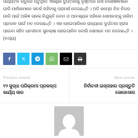
ପର୍ଯ୍ୟଟନ ଋତୁରେ ଘଟୁଥିବା ଏକାଧିକ ଦୁର୍ଘଟଣାକୁ ଦୃଷ୍ଟିରେ ରଖି ବିଶେଷଜ୍ଞମାନେ
ଗାଡି ମାଲିକମାନେ ସତର୍କ ରହିବାକୁ ପରାମର୍ଶ ଦେଇଛନ୍ତି । ଅତି କମ୍‍ରେ ନିଜ ନିଜର
ଗାଡି ପାଇଁ ଅଭିଜ୍ଞ ଚାଳକ ନିଯୁକ୍ତି ଦେବା ଓ ଆବଶ୍ୟକ ପଡିଲେ ସେମାନଙ୍କୁ ତାଲିମ
ପ୍ରଦାନ ପାଇଁ ମତ ଦେଉଛନ୍ତି । ଏହା ହୋଇପାରିଲେ ରାଜ୍ୟରେ ଦୁର୍ଘଟଣା ହ୍ରାସ
ପାଇବା ସହିତ ଧନଜୀବନ ସୁରକ୍ଷା ହୋଇପାରିବ ବୋଲି ସେମାନେ ମତ ଦେଉଛନ୍ତି ।
(ତଥ୍ୟ)
Previous article
Next article
୧୨ ସୁଦ୍ଧା ପରିକ୍ରମା ପ୍ରକଳ୍ପ
ନିର୍ବାଚନୀ ଇସ୍ତାହାର ପ୍ରସ୍ତୁତି
କାର୍ଯ୍ୟ ସାର
ଜୋରସୋର