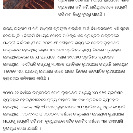
ବ୍ୟବହାର ହେଉନାହିଁ । ଅନ୍ୟ ରାଜ୍ୟରେ ଏହାର
ବ୍ୟବହାର କମି କମି ଚାଲିଥିବାବେଳେ ରପ୍ତାନି
ପରିମାଣ କିନ୍ତୁ ବୃଦ୍ଧି ପାଉଛି ।
ରାଜ୍ୟ ଇସ୍ପାତ ଓ ଖଣି ମନ୍ତ୍ରୀ ପ୍ରଫୁଲ ମଲ୍ଲିକ ଆଜି ବିଧାନସଭାରେ ଏହି ସୂଚନା
ଦେଇଛନ୍ତି । ବିଜେପି ବିଧାୟକ ମୋହନ ମାଝିଙ୍କ ଏକ ପ୍ରଶ୍ନର ଉତ୍ତରରେ
ମନ୍ତ୍ରୀ ଦର୍ଶାଇଛନ୍ତି ଯେ ୨୦୧୭-୧୮ ମସିହାରେ ରାଜ୍ୟରେ ଯେତିକି ଲୁହାପଥର
ଉତ୍ତୋଳନ ହୋଇଥିଲା ତାହାର ୪୪.୪୬୫ ପ୍ରତିଶତ ରାଜ୍ୟ ଭିତରେ ବ୍ୟବହାର
ହୋଇଥିବାବେଳେ ଅନ୍ୟ ରାଜ୍ୟରେ ଏହାର ୫୨.୧୬୦ ପ୍ରତିଶତ ବ୍ୟବହାର
ହୋଇଥିଲା । ସେହିଭଳି ରାଜ୍ୟରୁ ୩.୩୭୪ ପ୍ରତିଶତ ଲୁହାପଥର ରପ୍ତାନି ହୋଇଥିଲା
। ତେବେ ଏହା ପରଠାରୁ ଲଗାତାର ଭାବେ ରାଜ୍ୟ ଭିତରେ ଉତ୍ପାଦିତ ଲୁହାପଥରର
ବ୍ୟବହାର କମିବାରେ ଲାଗିଛି ।
୨୦୨୦-୨୧ ବର୍ଷରେ ଉତ୍ତୋଳିତ ମୋଟ୍‍ ଲୁହାପଥର ମଧ୍ୟରୁ ୪୦.୧୬୭ ପ୍ରତିଶତ
ବ୍ୟବହାର ହୋଇଥିବାବେଳେ ରାଜ୍ୟ ବାହାରେ ୩୯.୧୪୯ ପ୍ରତିଶତ ବ୍ୟବହାର
ହୋଇଥିଲା । ତେବେ ଏହିବର୍ଷ ମୋଟ୍‍ ଲୁହାପଥରର ୨୦ ପ୍ରତିଶତରୁ ଅଧିକ ରପ୍ତାନି
ହୋଇଥିଲା । ୨୦୧୯-୨୦ ଓ ୨୦୨୦-୨୧ ବର୍ଷରେ ଉତ୍ତୋଳନ ହେଉଥିବା ଲୁହାପଥର
ମଧ୍ୟରୁ ରପ୍ତାନି ପରିମାଣ ବୃଦ୍ଧିପାଇବା ସହିତ ଗୋଟିଏ ବର୍ଷରେ ଏହା ପାଖାପାଖି
ଦୁଇଗୁଣ ହୋଇ ଯାଇଛି ।