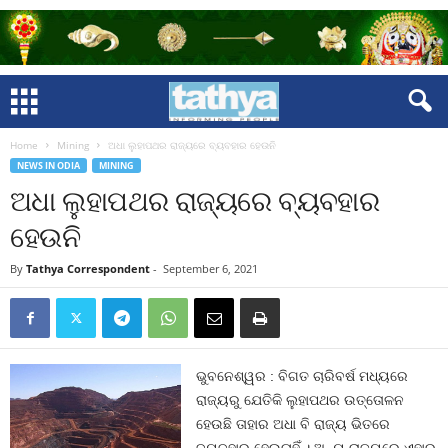
Home
Mining
ଅଧା ଲୁହାପଥର ରାଜ୍ୟରେ ବ୍ୟବହାର ହେଉନି
NEWS IN ODIA
MINING
ଅଧା ଲୁହାପଥର ରାଜ୍ୟରେ ବ୍ୟବହାର
ହେଉନି
By
Tathya Correspondent
-
September 6, 2021
ଭୁବନେଶ୍ୱର : ବିଗତ ଚାରିବର୍ଷ ମଧ୍ୟରେ
ରାଜ୍ୟରୁ ଯେତିକି ଲୁହାପଥର ଉତ୍ତୋଳନ
ହେଉଛି ତାହାର ଅଧା ବି ରାଜ୍ୟ ଭିତରେ