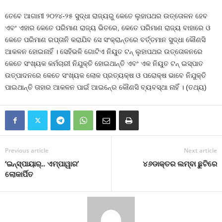
ତେବେ ଆଗାମୀ ୨୦୨୪-୨୫ ସୁଦ୍ଧା ରାଜ୍ୟରୁ କେତେ ଲୁହାପଥର ଉତ୍ତୋଳନ ହେବ
ଏବଂ ଏହାର କେତେ ପରିମାଣ ରାଜ୍ୟ ଭିତରେ, କେତେ ପରିମାଣ ରାଜ୍ୟ ବାହାରେ ଓ
କେତେ ପରିମାଣ ରପ୍ତାନି କରାଯିବ ସେ ସଂକ୍ରାନ୍ତରେ ବର୍ତ୍ତମାନ ସୁଦ୍ଧା କୌଣସି
ଆକଳନ ହୋଇନାହିଁ । ସେହିଭଳି ଗୋଟିଏ ନିୟୁତ ଟନ୍‍ ଲୁହାପଥର ଉତ୍ତୋଳନରେ
କେତେ ସଂଖ୍ୟକ କର୍ମଚାରୀ ନିଯୁକ୍ତି ହୋଇଥାନ୍ତି ଏବଂ ଏକ ନିୟୁତ ଟନ୍‍ ଇସ୍ପାତ
ଉତ୍ପାଦନରେ କେତେ ସଂଖ୍ୟକ ଲୋକ ପ୍ରତ୍ୟକ୍ଷ ଓ ପରୋକ୍ଷ ଭାବେ ନିଯୁକ୍ତି
ପାଇଥାନ୍ତି ତାହାର ଆକଳନ ପାଇଁ ଆଇନ୍‍ରେ କୌଣସି ବ୍ୟବସ୍ଥା ନାହିଁ । (ତଥ୍ୟ)
Previous article
Next article
‘ଇନ୍‌ସ୍ପାୟାର୍‌.. ଏମ୍‌ପାୱାର’
୪୬ଡାକ୍ତର ଲମ୍ବା ଛୁଟିରେ
ଲୋକାର୍ପିତ