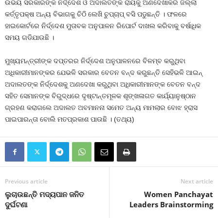
ଉଭୟ ସରକାରଙ୍କ ନିର୍ଦ୍ଦେଶ ଓ ଅଦାଲତଙ୍କ ରାୟକୁ ଅଣଦେଖାକରି ଜିଲ୍ଲା
କର୍ତ୍ତୃପକ୍ଷ ଅନ୍ୟ ବିଭାଗକୁ ଚିଠି ଲେଖି ଚୁପ୍‍ଚାପ୍‍ ବସି ପଡୁଛନ୍ତି । ଫଳରେ
ହାଇକୋର୍ଟରେ ନିର୍ଦ୍ଦେଶ ମୁତାବକ ଅନୁପାଳନ ରିପୋର୍ଟ ଦାଖଲ କରିବାକୁ ବର୍ଷାଧିକ
ସମୟ ଗଡିଯାଉଛି ।
ମୁଖ୍ୟମନ୍ତ୍ରୀଙ୍କ ଦପ୍ତରର ନିର୍ଦ୍ଦେଶ ଅନୁପାଳନରେ ବିଳମ୍ବ କରୁଥିବା
ଅଧିକାରୀମାନଙ୍କର ଯେଭଳି ସରକାର ବେତନ ବନ୍ଦ କରୁଛନ୍ତି ସେହିଭଳି ଆଇନ୍‍
ଅଦାଲତଙ୍କ ନିର୍ଦ୍ଦେଶକୁ ଅଣଦେଖା କରୁଥିବା ଅଧିକାରୀମାନଙ୍କ ବେତନ ବନ୍ଦ
ସହିତ ସେମାନଙ୍କ ବିରୁଦ୍ଧରେ ଦୃଷ୍ଟାନ୍ତମୂଳକ ଶୃଙ୍ଖଳାଗତ କାର୍ଯ୍ୟାନୁଷ୍ଠାନ
ଗ୍ରହଣ କରାଗଲେ ଅଦାଲତ ଅବମାନନା ସମେତ ଅନ୍ୟ ମାମଲାର ବୋଝ ହ୍ରାସ
ପାଇପାରନ୍ତା ବୋଲି ମତପ୍ରକାଶ ପାଉଛି । (ତଥ୍ୟ)
Previous article
Next article
ଲୁଚାଉଛନ୍ତି ମଦ୍ୟପାନ ଜନିତ
Women Panchayat
ଦୁର୍ଘଟଣା
Leaders Brainstorming