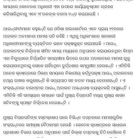
ସମୟରେ କେତେଜଣ ଅଧିକାରୀ ଏହା ଉପରେ କାର୍ଯ୍ୟାନୁଷ୍ଠାନ ଗ୍ରହଣ
କରିସାରିଥିବାରୁ ଏବେ ୨୮ଜଣଙ୍କ ଦରମା ବନ୍ଦ କରାଯାଇଛି ।
ଆଇନ୍‍ଜୀବୀମାନେ କହୁଛନ୍ତି ଯେ ଓଡିଶା ହାଇକୋର୍ଟରେ ଏବେ ପ୍ରାୟ ୧୧ହଜାର
ଅଦାଲତ ଅବମାନନା ମାମଲା ପଡି ରହିଛି । ଏଥିରୁ ଅଧିକାଂଶରେ ସରକାରୀ
ଅଧିକାରୀମାନଙ୍କୁ ବ୍ୟକ୍ତିଗତ ଭାବେ ପକ୍ଷଭୁକ୍ତ କରାଯାଇଛି । ଆଇନ୍‍
ଅଦାଲତଙ୍କ ନିର୍ଦ୍ଦେଶ ସୀମିତ ସମୟ ମଧ୍ୟରେ ଅନୁପାଳନ କରାଯାଉନଥିବା କିମ୍ବା
ଏହା ବିରୁଦ୍ଧରେ ନିର୍ଦ୍ଧାରିତ ସମୟସୀମା ଭିତରେ ଉପର ଅଦାଲତରେ ମାମଲା ରୁଜୁ
କରାଯାଉନଥିବାରୁ ଲୋକେ ନାହିଁନଥିବା ଦୁର୍ଦ୍ଦଶାର ସମ୍ମୁଖୀନ ହେଉଛନ୍ତି । ଏମିତିକି
ଅନେକ କ୍ଷେତ୍ରରେ ଠିକଣା ସମୟରେ ବିଭାଗୀୟ କର୍ତ୍ତୃପକ୍ଷ ଆଇନ୍‍ ଅଦାଲତରେ
ତଥ୍ୟ ଦାଖଲ କରୁନାହାନ୍ତି କି ସତ୍ୟପାଠ ସହ ଜବାବ ମଧ୍ୟ ଦେଉନାହାନ୍ତି । ଏ
ସଂକ୍ରାନ୍ତରେ ବାରମ୍ବାର ଆଇନ୍‍ ଅଦାଲତ ଅସନ୍ତୋଷ ବ୍ୟକ୍ତକରି ଆସୁଛନ୍ତି ।
ଏମିତିକି ଏହି ସମସ୍ୟାର ସମାଧାନ ପାଇଁ ମୁଖ୍ୟ ବିଚାରପତି ମଧ୍ୟ ମୁଖ୍ୟ ଶାସନ
ସଚିବଙ୍କୁ ସ୍ପଷ୍ଟ ନିର୍ଦ୍ଦେଶ ଦେଇଛନ୍ତି ।
ମୁଖ୍ୟ ବିଚାରପତିଙ୍କ ହସ୍ତକ୍ଷେପ ପରେ ବିଭିନ୍ନ ଦପ୍ତରରେ ମାମଲାଗୁଡିକ
ସଂକ୍ରାନ୍ତରେ ସମୀକ୍ଷା ବୈଠକମାନ ହେଉଛି । କେତେକ କ୍ଷେତ୍ରରେ ସାଧାରଣ
ପ୍ରଶାସନ ବିଭାଗ ରାୟର ଅନୁପାଳନ ପାଇଁ ଜିଲ୍ଲା ଦପ୍ତରକୁ ଚିଠି ଲେଖିଲେ ବି