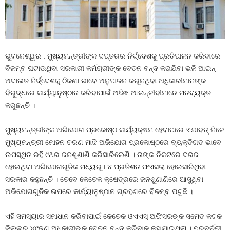
ଭୁବନେଶ୍ୱର : ମୁଖ୍ୟମନ୍ତ୍ରୀଙ୍କ ଦପ୍ତରର ନିର୍ଦ୍ଦେଶକୁ ପ୍ରତିପାଳନ କରିବାରେ
ବିଳମ୍ବ ଘଟାଉଥିବା ସରକାରୀ କର୍ମଚାରୀଙ୍କ ବେତନ ବନ୍ଦ କରାଯିବା ଭଳି ଆଇନ୍‍
ଅଦାଲତ ନିର୍ଦ୍ଦେଶକୁ ଠିକଣା ଭାବେ ଅନୁପାଳନ କରୁନଥିବା ଅଧିକାରୀମାନଙ୍କ
ବିରୁଦ୍ଧରେ କାର୍ଯ୍ୟାନୁଷ୍ଠାନ କରିବାପାଇଁ ଅଭିଜ୍ଞ ଆଇନ୍‍ଜୀବୀମାନେ ମତବ୍ୟକ୍ତ
କରୁଛନ୍ତି ।
ମୁଖ୍ୟମନ୍ତ୍ରୀଙ୍କ ଅଭିଯୋଗ ପ୍ରକୋଷ୍ଠ କାର୍ଯ୍ୟକ୍ଷମ ହେବାପରେ ଏଯାବତ୍‍ ନିଜେ
ମୁଖ୍ୟମନ୍ତ୍ରୀ ମୋହନ ଚରଣ ମାଝି ଅଭିଯୋଗ ପ୍ରକୋଷ୍ଠରେ ବ୍ୟକ୍ତିଗତ ଭାବେ
ଉପସ୍ଥିତ ରହି ୯ଥର ଜନଶୁଣାଣି କରିସାରିଲେଣି । ତାଙ୍କ ନିକଟରେ ଦରଜ
ହୋଇଥିବା ଅଭିଯୋଗଗୁଡିକ ମଧ୍ୟରୁ ୮୪ ପ୍ରତିଶତ ଫଏସଲା ହୋଇସାରିଥିବା
ସରକାର କହୁଛନ୍ତି । ତେବେ କେତେକ କ୍ଷେତ୍ରରେ ଜନଶୁଣାଣିରେ ଆସୁଥିବା
ଅଭିଯୋଗଗୁଡିକ ଉପରେ କାର୍ଯ୍ୟାନୁଷ୍ଠାନ ଗ୍ରହଣରେ ବିଳମ୍ବ ଘଟୁଛି ।
ଏହି ସମସ୍ୟାର ସମାଧାନ କରିବାପାଇଁ କେତେକ ଓଏଏସ୍‍ ଅଫିସରଙ୍କ ସମେତ କଟକ
ଜିଲ୍ଲାର ୪୯ଜଣ ଅଧିକାରୀଙ୍କ ବେତନ ବନ୍ଦ କରିବାକୁ କୁହାଯାଇଥିଲା । ପରବର୍ତ୍ତୀ