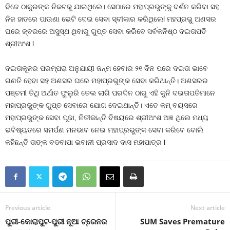
ବିଜେ ଠାକୁରଙ୍କ ନିକଟକୁ ଯାଇଥିଲେ। ସେଠାରେ ମହାପ୍ରଭୁଙ୍କୁ ଦର୍ଶନ କରିବା ସହ
ନିଜ ହାତରେ ପାଉଣା ଭେଟି ଦେଇ ସେବା ସ୍ବୀକାର କରିଥିଲେl ମହପ୍ରଭୁ ଅଣସର
ଘରେ ଜ୍ବରରେ ଅସୁସ୍ଥ ଥିବାରୁ ଗୁପ୍ତ ସେବା କରିବେ ସର୍ବକନିଷ୍ଠ ଦଇତାପତି
ଶ୍ରୀଅଂଶ l
ଦଇତାକୂଳର ପରମ୍ପରା ଅନୁଯାୟୀ ଜନ୍ମ ହେବାର ୨୧ ଦିନ ପରେ ଦଇତା ଭାବେ
ଗଣତି ହେବା ସହ ଅଣସର ଘରେ ମହାପ୍ରଭୁଙ୍କ ସେବା କରିଥାନ୍ତି। ଅଣସରର
ପଞ୍ଚମୀ ତିଥି ଅର୍ଥାତ ଫୁଲୁରି ତେଲ ଲାଗି ପରଦିନ ଠାରୁ ଏହି କୁନି ଦଇତାପତିମାନେ
ମହାପ୍ରଭୁଙ୍କ ଗୁପ୍ତ ସେବାରେ ଯୋଗ ଦେଇଥାନ୍ତି। ଏତେ କମ୍ ବୟସରେ
ମହାପ୍ରଭୁଙ୍କ ସେବା ପୂଜା, ନିତୀକାନ୍ତି ବିଷୟରେ ଶ୍ରୀଅଂଶ ଅଜ୍ଞ ଥିଲେ ମଧ୍ୟ
ଭବିଷ୍ୟତରେ ସମର୍ପଣ ମନଭାବ ନେଇ ମହାପ୍ରଭୁଙ୍କ ସେବା କରିବେ ବୋଲି
କହିଛନ୍ତି ତାଙ୍କ ବଡବାପା ଭବାନୀ ପ୍ରସାଦ ଦାସ ମହାପାତ୍ର l
Previous article
Next article
ପୁରୀ-କୋରାପୁଟ-ପୁରୀ ନୂଆ ଟ୍ରେନର
SUM Saves Premature