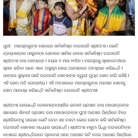
ପୁରୀ : ମହାପ୍ରଭୁଙ୍କ ସେବାରେ ସର୍ବକନିଷ୍ଠ ଦଇତାପତି ଶ୍ରୀଅଂଶ। କୋଟି
ବ୍ରହ୍ମାଣ୍ଡର ଠାକୁରଙ୍କ ସେବାରେ ସାମିଲ ହେଲେ ସର୍ବକନିଷ୍ଠ ଦଇତାପତି
ଶ୍ରୀଅଂଶ ଦାସ ମହାପାତ୍ର l ବୟସ ୬ ମାସ ୨୧ଦିନ l ମହାପ୍ରଭୁ ସ୍ନାନବେଦୀରେ
ସ୍ନାନ କରିବା ପରେ ଏବେ ଅସୁସ୍ଥ ହୋଇ ଅଣସରରେ ଅବସ୍ଥାନ କରିଛନ୍ତି l
ତାଙ୍କର ସୁସ୍ଥତା ପାଇଁ ଦଇତାପତି ସେବକଙ୍କ ଦ୍ୱାରା ଗୁପ୍ତ ସେବା ଜାରି ରହିଛି l
ଏହି ସେବା ଅତି ଗୋପନୀୟ l ଏହି ଅବସରରେ ମହାପ୍ରଭୁଙ୍କ ଅଣସର ସେବାରୁ
ସେବା ଆରମ୍ଭ କରିଛନ୍ତି ସର୍ବକନିଷ୍ଠ ଦଇତାପତି ଶ୍ରୀଅଂଶl
ଶ୍ରୀଅଂଶ ହେଉଛନ୍ତି ଦୋଳମଣ୍ଡପସାହିର ଭବାନୀ ପ୍ରସାଦ ଦାସ ମହାପାତ୍ରଙ୍କ
ସାନଭାଇ ଶିବାନୀ ପ୍ରସାଦ ଦାସ ମହାପାତ୍ରଙ୍କ ପୁଅl ଅଣସର ପିଣ୍ଡିରେ ବିଜେ
ଶ୍ରୀଜିଉଙ୍କୁ ପାଉଣା ଭେଟି ଦେବା ସହ ଚକଟା ଭୋଗ ସେବନ କରି ସର୍ବକନିଷ୍ଠ
ଦଇତାପତି ସେବକର ମାନ୍ୟତା ପାଇଛନ୍ତି। ଶ୍ରୀଅଂଶ ମକୁଟା ପିନ୍ଧି ଦଇତାପତିଙ୍କ
ବେଶରେ ଶ୍ରୀମନ୍ଦିରରେ ପ୍ରବେଶ ପରେ ଅଣସର ତାଟି ଦେଇ ଅଣସର ପିଣ୍ଡିରେ