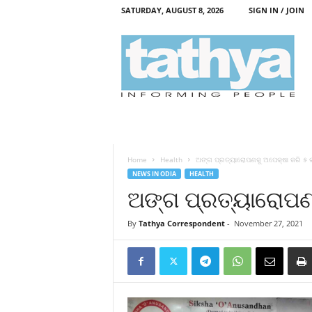
SATURDAY, AUGUST 8, 2026
SIGN IN / JOIN
T
a
t
h
y
a
Home
Health
ଅଙ୍ଗ ପ୍ରତ୍ୟାରୋପଣକୁ ଅପେକ୍ଷା କରି ୫ ଲ
NEWS IN ODIA
HEALTH
ଅଙ୍ଗ ପ୍ରତ୍ୟାରୋପଣକ
By
Tathya Correspondent
-
November 27, 2021