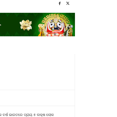
କ ବର୍ଷ ଭାରତରେ ପ୍ରାୟ ୫ ଲକ୍ଷ ଲୋକ