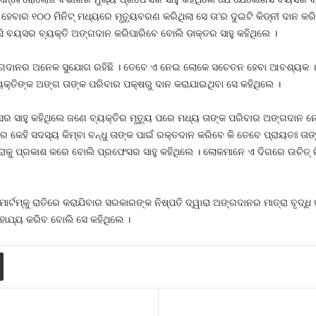
ହେବାର ୧୦୦ ମିନିଟ୍ ମଧ୍ୟରେ ମୃତ୍ୟୁବରଣ କରିଥିଲା ସେ ତା’ର ଦୁଇଟି କିଡ୍‌ନୀ ଦାନ କରି
ି ବୟସର ବ୍ୟକ୍ତି ଅଙ୍ଗଦାନ କରିପାରିବେ ବୋଲି ଡାକ୍ତର ସାହୁ କହିଥିଲେ ।
୍ଗଦାନର ଅନେକ ସୁଯୋଗ ରହିଛି । ତେବେ ଏ ନେଇ ଲୋକେ ସଚେତନ ହେବା ଆବଶ୍ୟକ ।
୍ୟକ୍ତିଙ୍କ ଅଙ୍ଗ ତାଙ୍କ ପରିବାର ପକ୍ଷରୁ ଦାନ କରାଯାଇଥିବା ସେ କହିଥିଲେ ।
େସର ସାହୁ କହିଥିଲେ ଜଣେ ବ୍ୟକ୍ତିର ମୃତ୍ୟୁ ପରେ ମଧ୍ୟ ତାଙ୍କ ପରିବାର ଅଙ୍ଗଦାନ ନେଇ
 କେହି ସଦସ୍ୟ କିମ୍ବା ବନ୍ଧୁ ତାଙ୍କ ପାଇଁ ରକ୍ତଦାନ କରିବେ କି ତେବେ ପ୍ରାୟତଃ ତା
ାରାକୁ ପ୍ରକାଶ କରେ ବୋଲି ପ୍ରଫେସର ସାହୁ କହିଥିଲେ । ଲୋକମାନେ ଏ ଦିଗରେ ଉଚିତ୍ ଚିନ
ଟମ୍‌କୁ ରାତିରେ କରାଯିବାର ସରକାରଙ୍କ ନିଷ୍ପତି ଦ୍ୱାରା ଅଙ୍ଗଦାନର ମାତ୍ରା ବୃଦ୍ଧି ପ
ାହାଯ୍ୟ କରିବ ବୋଲି ସେ କହିଥିଲେ ।