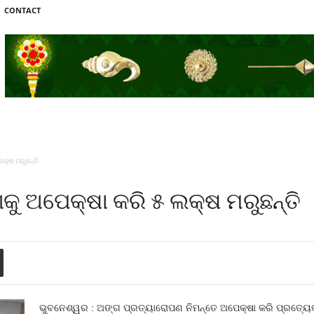
CONTACT
କ୍ଷ ମରୁଛନ୍ତି
ୁ ଅପେକ୍ଷା କରି ୫ ଲକ୍ଷ ମରୁଛନ୍ତି
ଭୁବନେଶ୍ୱର : ଅଙ୍ଗ ପ୍ରତ୍ୟାରୋପଣ ନିମନ୍ତେ ଅପେକ୍ଷା କରି ପ୍ରତ୍ୟେ