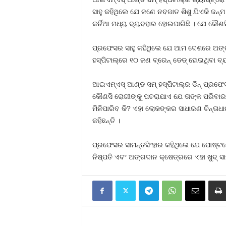
ସାହୁ କହିଥିଲେ ଯେ ଜଣେ ନବଜାତ ଶିଶୁ ଯିଏକି ଜନ୍ମ 
କର୍ନିଆ ମଧ୍ୟ ବ୍ୟବହାର ହୋଇପାରିଛି । ଯେ କୌଣସ
ପ୍ରଫେସର ସାହୁ କହିଥିଲେ ଯେ ଆମ ଦେଶରେ ଅଙ
ହସ୍ପିଟାଲ୍‌ରେ ୧୦ ଜଣ ବ୍ରେନ୍ ଡେଡ୍ ହୋଇଥିବା ବ
ଆଇଏମ୍‌ଏସ୍ ଆଣ୍ଡ ସମ୍ ହସ୍ପିଟାଲ୍‌ର ଡିନ୍ ପ୍ରଫ
କୌଣସି ରୋଗୀଙ୍କୁ ପଚରାଯାଏ ଯେ ତାଙ୍କ ପରିବାରର
ମିଳିପାରିବ କି? ଏହା ଲୋକଙ୍କର ସାଧାରଣ ଚିନ୍ତାଧ
କହିଛନ୍ତି ।
ପ୍ରଫେସର ସାମନ୍ତସିଂହାର କହିଥିଲେ ଯେ ପୋଷ୍ଟମୋର୍
ନିଷ୍ପତି ଏବଂ ଅଙ୍ଗଦାନ କ୍ଷେତ୍ରରେ ଏହା ଖୁବ୍ ସ