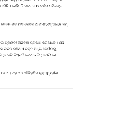
ପାରିଛି । ସେହିପରି ଜଣେ ୧୦୭ ବର୍ଷର ମହିଳାଙ୍କ
 କେବଳ ଗତ ମାସ କେବଳ ଆଇଏମ୍‌ଏସ୍ ଆଣ୍ଡ ସମ୍
 ପ୍ରାୟତଃ ଅନିଚ୍ଛା ପ୍ରକାଶ କରିଥାନ୍ତି । ଯଦି
ଙ୍କ ଉତର ରହିଥାଏ ରକ୍ତ ଅନ୍ୟ କେଉଁଠାରୁ
୍ତା କରି ନିଷ୍ପତି ନେବା ଉଚିତ୍ ବୋଲି ସେ
ାଇବ । ଏହା ଏକ ଐତିହାସିକ ଗୁରୁତ୍ୱପୂର୍ଣ୍ଣ