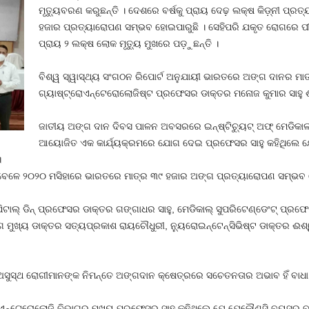
ମୃତ୍ୟୁବରଣ କରୁଛନ୍ତି । ଦେଶରେ ବର୍ଷକୁ ପ୍ରାୟ ଦେଢ଼ ଲକ୍ଷ କିଡ଼୍‌ନୀ ପ୍
ହଜାର ପ୍ରତ୍ୟାରୋପଣ ସମ୍ଭବ ହୋଇପାରୁଛି । ସେହିପରି ଯକୃତ ରୋଗରେ ପୀ
ପ୍ରାୟ ୨ ଲକ୍ଷ ଲୋକ ମୃତ୍ୟୁ ମୁଖରେ ପଡ଼ୁଛନ୍ତି ।
ବିଶ୍ୱ ସ୍ୱାସ୍ଥ୍ୟ ସଂଗଠନ ରିପୋର୍ଟ ଅନୁଯାୟୀ ଭାରତରେ ଅଙ୍ଗ ଦାନର ମାତ୍
ଗ୍ୟାଷ୍ଟ୍ରୋଏନ୍‌ଟେରୋଲୋଜିଷ୍ଟ ପ୍ରଫେସର ଡାକ୍ତର ମନୋଜ କୁମାର ସାହୁ ଶ
ଜାତୀୟ ଅଙ୍ଗ ଦାନ ଦିବସ ପାଳନ ଅବସରରେ ଇନ୍‌ଷ୍ଟିଚ୍ୟୁଟ୍ ଅଫ୍ ମେଡିକାଲ୍ 
ଆୟୋଜିତ ଏକ କାର୍ଯ୍ୟକ୍ରମରେ ଯୋଗ ଦେଇ ପ୍ରଫେସର ସାହୁ କହିଥିଲେ ଯ
।
େଳେ ୨୦୨୦ ମସିହାରେ ଭାରତରେ ମାତ୍ର ୩୯ ହଜାର ଅଙ୍ଗ ପ୍ରତ୍ୟାରୋପଣ ସମ୍ଭବ ହୋଇପ
ଟାଲ୍ ଡିନ୍ ପ୍ରଫେସର ଡାକ୍ତର ଗଙ୍ଗାଧର ସାହୁ, ମେଡିକାଲ୍ ସୁପରିଟେଣ୍ଡେଂଟ୍ ପ୍ରଫେସର 
ମୁଖ୍ୟ ଡାକ୍ତର ସତ୍ୟପ୍ରକାଶ ରାୟଚୌଧୁରୀ, ନ୍ୟୁରୋଇନ୍‌ଟେନ୍‌ସିଭିଷ୍ଟ ଡାକ୍ତର ଈଶ୍ୱ
ଅସୁସ୍ଥ ରୋଗୀମାନଙ୍କ ନିମନ୍ତେ ଅଙ୍ଗଦାନ କ୍ଷେତ୍ରରେ ସଚେତନତାର ଅଭାବ ହିଁ ବାଧା ସ
ରୋଏନ୍‌ଟେରୋଲୋଜି ବିଭାଗର ମୁଖ୍ୟ ପ୍ରଫେସର ସାହୁ କହିଥିଲେ ଯେ ଯେକୌଣସି ବୟସର ବ