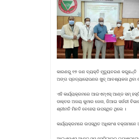
କାରଣରୁ ୧୭ ଜଣ ବ୍ୟକ୍ତି ମୃତ୍ୟୁବରଣ କରୁଛନ୍ତି 
ଅଙ୍ଗ ପ୍ରତ୍ୟାରୋପଣର ଖୁବ୍ ଆବଶ୍ୟକତା ଥିବା ବ
ଏହି କାର୍ଯ୍ୟକ୍ରମରେ ଆଇଏମ୍‌ଏସ୍ ଆଣ୍ଡ ସମ୍ ହସ୍ପି
ଡାକ୍ତର ଅଜୟ କୁମାର ଜେନା, ଜିଆଇ ସର୍ଜରୀ ବିଭାଗ 
ଶ୍ରୀମତି ମିନତି ବେହେରା ଉପସ୍ଥିତ ଥିଲେ ।
କାର୍ଯ୍ୟକ୍ରମରେ ଉପସ୍ଥିତ ଅଧିକାଂଶ ବକ୍ତାମାନେ 
ଆଇଏମ୍‌ଏସ୍ ଆଣ୍ଡ ସମ୍ ହସ୍ପିଟାଲ୍‌ର ଗ୍ୟାଷ୍ଟ୍