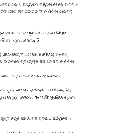
ରତ୍ୟାରୋପଣର ଆବଶ୍ୟକତା ରହିଥିବା ବେଳେ ମାତ୍ର ୫
ଡ଼ିତ ହୋଇ ଅଙ୍ଗଦାନକାରୀ ନ ମିଳିବା କାରଣରୁ
ରା ମାତ୍ର ୦.୦୧ ପ୍ରତିଶତ ବୋଲି ବିଶିଷ୍ଟ
ନିବାର ସୂଚନା ଦେଇଛନ୍ତି ।
ସାଇନ୍‌ସେସ୍ ଆଣ୍ଡ ସମ୍ ହସ୍ପିଟାଲ୍ ପକ୍ଷରୁ
େ ଭାରତରେ ପ୍ରତ୍ୟେକ ଦିନ ଡୋନର ନ ମିଳିବା
ାରିଥିଲା ବୋଲି ଡଃ ସାହୁ କହିଛନ୍ତି ।
ପୁଷ୍ପରାଜ ସାମନ୍ତସିଂହାର, ଆଡିସ୍‌ନାଲ୍ ଡିନ୍
ର ଚନ୍ଦ୍ର ବେହେରା ଏବଂ ନର୍ସିଂ ସୁପରିଟେଣ୍ଡେଂଟ୍
ୃଷ୍ଟି କରୁଛି ବୋଲି ମତ ପ୍ରକାଶ କରିଥିଲେ ।
୍ୟକ୍ତି ମଧ୍ୟ ଅଙ୍ଗଦାନ କରିପାରିବ । ଡାକ୍ତର