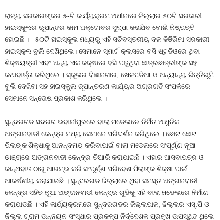
ରାଜ୍ୟ ସରକାରଙ୍କର ୫-ଟି କାର୍ଯ୍ୟକ୍ରମ ଅଧୀନରେ ଜିଲ୍ଲାର ୫୦ଟି ସରକାରୀ
ହାଇସ୍କୁଲର ରୂପାନ୍ତର କାମ ଅକ୍ଟୋବର ସୁଦ୍ଧା କରାଯିବ ବୋଲି ନିଷ୍ପତ୍ତି
ହୋଇଛି । ୫୦ଟି ହାଇସ୍କୁଲ ମଧ୍ୟରୁ ଏହି ସଚିବସ୍ତରୀୟ ଦଳ କିଞିରିମା ସରକାରୀ
ହାଇସ୍କୁଲ ବୁଲି ଦେଖିଥିଲେ। ସେମାନେ ସ୍ମାର୍ଟ କ୍ଲାସରେ ବସି ଷ୍ଟୁଡିଓରେ ଥିବା
ଶିକ୍ଷୟତ୍ରୀ ଏବଂ ଅନ୍ୟ ଏକ କକ୍ଷରେ ବସି ପଢୁଥିବା ଛାତ୍ରଛାତ୍ରୀଙ୍କ ସହ
କଥାବାର୍ତ୍ତା କରିଥିଲେ । ସ୍କୁଲର ବିଜ୍ଞାନଗାର, ଖେଳପଡିଆ ଓ ଅନ୍ୟାନ୍ୟ ଭିତ୍ତିଭୂମି
ବୁଲି ଦେଖିବା ସହ ହାଇସ୍କୁଲ ରୂପାନ୍ତରଣ କାର୍ଯ୍ୟର ଅଗ୍ରଗତି ସଂପର୍କରେ
ସେମାନେ ସନ୍ତୋଷ ପ୍ରକାଶ କରିଥିଲେ ।
ସୁନ୍ଦରଗଡ ସଦରର ଭବାନୀପୁରରେ ବାଲା ମଡେଲରେ ନିର୍ମିତ ଆଧୁନିକ
ଅଙ୍ଗନବାଡୀ କେନ୍ଦ୍ର ମଧ୍ୟ ସେମାନେ ପରିଦର୍ଶନ କରିଥିଲେ । ଛୋଟ ଛୋଟ
ପିଲାଙ୍କ ଶିକ୍ଷାକୁ ଆନନ୍ଦମୟ କରିବାପାଇଁ ବାଲା ମଡେଲରେ ସଂପୂର୍ଣ୍ଣ ନୂଆ
ଢାଞ୍ଚାରେ ଅଙ୍ଗନବାଡୀ କେନ୍ଦ୍ର ତିଆରି କରାଯାଇଛି । ଏହାର ଆସବାପତ୍ର ଓ
କାନ୍ଥବାଡ ଠାରୁ ଆରମ୍ଭ କରି ସଂପୂର୍ଣ୍ଣ ପରିବେଶ ପିଲାଙ୍କ ଶିକ୍ଷା ପାଇଁ
ଆକର୍ଷଣୀୟ କରାଯାଇଛି । ସୁନ୍ଦରଗଡ ଜିଲ୍ଲାରେ ଥିବା ସମସ୍ତ ଅଙ୍ଗନବାଡୀ
କେନ୍ଦ୍ର ସହିତ ନୂଆ ଅଙ୍ଗନବାଡୀ କେନ୍ଦ୍ର ଗୁଡିକୁ ଏହି ବାଲା ମଡେଲରେ ନିର୍ମାଣ
କରାଯାଉଛି । ଏହି କାର୍ଯ୍ୟକ୍ରମରେ ସୁନ୍ଦରଗଡର ଜିଲ୍ଲାପାଳ, ଜିଲ୍ଲାର ଏସ୍‌.ପି ଓ
ଜିଲ୍ଲା ଗ୍ରାମ ଉନ୍ନୟନ ସଂସ୍ଥାର ପ୍ରକଳ୍ପ ନିର୍ଦ୍ଦେଶକ ପ୍ରମୁଖ ଉପସ୍ଥିତ ଥିଲେ