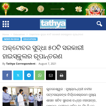
Home
Education
ଅକ୍ଟୋବର ସୁଦ୍ଧା ୫୦ଟି ସରକାରୀ ହାଇସ୍କୁଲର ରୂପାନ୍ତରଣ
NEWS IN ODIA
EDUCATION
ଅକ୍ଟୋବର ସୁଦ୍ଧା ୫୦ଟି ସରକାରୀ
ହାଇସ୍କୁଲର ରୂପାନ୍ତରଣ
By
Tathya Correspondent
-
August 7, 2021
ଭୁବନେଶ୍ୱର : ମୁଖ୍ୟମନ୍ତ୍ରୀ ନବୀନ
ପଟ୍ଟନାୟକଙ୍କ ନିର୍ଦ୍ଦେଶକ୍ରମେ ମୁଖ୍ୟ
ଶାସନ ସଚିବ ସୁରେଶ ଚନ୍ଦ୍ର ମହାପାତ୍ର,