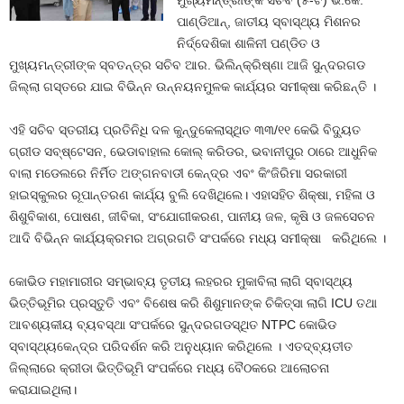
ମୁଖ୍ୟମନ୍ତ୍ରୀଙ୍କ ସଚିବ (୫-ଟି) ଭି.କେ.
ପାଣ୍ଡିଆନ୍, ଜାତୀୟ ସ୍ବାସ୍ଥ୍ୟ ମିଶନର
ନିର୍ଦ୍ଦେଶିକା ଶାଳିନୀ ପଣ୍ଡିତ ଓ
ମୁଖ୍ୟମନ୍ତ୍ରୀଙ୍କ ସ୍ବତନ୍ତ୍ର ସଚିବ ଆର. ଭିଲିନ୍‌କ୍ରିଷ୍ଣା ଆଜି ସୁନ୍ଦରଗଡ
ଜିଲ୍ଲା ଗସ୍ତରେ ଯାଇ ବିଭିନ୍ନ ଉନ୍ନୟନମୁଳକ କାର୍ଯ୍ୟର ସମୀକ୍ଷା କରିଛନ୍ତି ।
ଏହି ସଚିବ ସ୍ତରୀୟ ପ୍ରତିନିଧି ଦଳ କୁନ୍ଦୁକେଲାସ୍ଥିତ ୩୩/୧୧ କେଭି ବିଦ୍ୟୁତ
ଗ୍ରୀଡ ସବ୍‌ଷ୍ଟେସନ, ଭେଡାବାହାଲ କୋଲ୍‌ କରିଡର, ଭବାନୀପୁର ଠାରେ ଆଧୁନିକ
ବାଲା ମଡେଲରେ ନିର୍ମିତ ଅଙ୍ଗନବାଡୀ କେନ୍ଦ୍ର ଏବଂ କିଂଜିରିମା ସରକାରୀ
ହାଇସ୍କୁଲର ରୂପାନ୍ତରଣ କାର୍ଯ୍ୟ ବୁଲି ଦେଖିଥିଲେ। ଏହାସହିତ ଶିକ୍ଷା, ମହିଳା ଓ
ଶିଶୁବିକାଶ, ପୋଷଣ, ଜୀବିକା, ସଂଯୋଗୀକରଣ, ପାନୀୟ ଜଳ, କୃଷି ଓ ଜଳସେଚନ
ଆଦି ବିଭିନ୍ନ କାର୍ଯ୍ୟକ୍ରମର ଅଗ୍ରଗତି ସଂପର୍କରେ ମଧ୍ୟ ସମୀକ୍ଷା କରିଥିଲେ ।
କୋଭିଡ ମହାମାରୀର ସମ୍ଭାବ୍ୟ ତୃତୀୟ ଲହରର ମୁକାବିଲା ଲାଗି ସ୍ବାସ୍ଥ୍ୟ
ଭିତ୍ତିଭୂମିର ପ୍ରସ୍ତୁତି ଏବଂ ବିଶେଷ କରି ଶିଶୁମାନଙ୍କ ଚିକିତ୍ସା ଲାଗି ICU ତଥା
ଆବଶ୍ୟକୀୟ ବ୍ୟବସ୍ଥା ସଂପର୍କରେ ସୁନ୍ଦରଗଡସ୍ଥିତ NTPC କୋଭିଡ
ସ୍ବାସ୍ଥ୍ୟକେନ୍ଦ୍ର ପରିଦର୍ଶନ କରି ଅନୁଧ୍ୟାନ କରିଥିଲେ । ଏତଦ୍‌ବ୍ୟତୀତ
ଜିଲ୍ଲାରେ କ୍ରୀଡା ଭିତ୍ତିଭୂମି ସଂପର୍କରେ ମଧ୍ୟ ବୈଠକରେ ଆଲୋଚନା
କରାଯାଇଥିଲା।